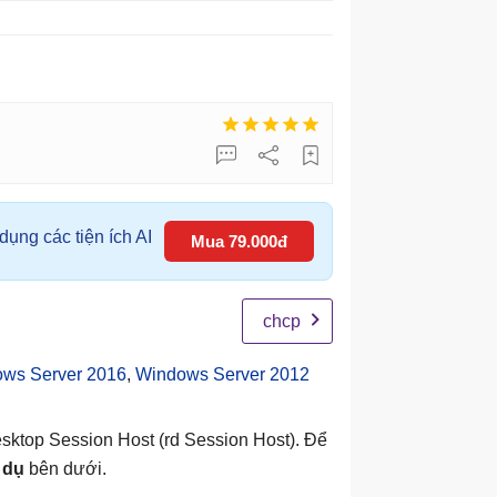
ụng các tiện ích AI
Mua 79.000đ
chcp
ws Server 2016
,
Windows Server 2012
sktop Session Host (rd Session Host). Để
 dụ
bên dưới.