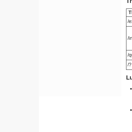
T
diskcomp
diskcopy
T
diskperf
/e
diskshadow
/i
doskey
driverquery
/q
echo
/?
edit
endlocal
L
eventquery
eventcreate
expand
exit
finger
flattemp