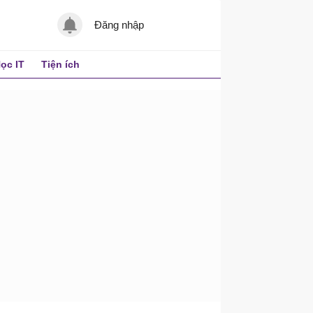
Đăng nhập
ọc IT
Tiện ích