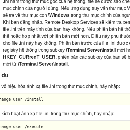
.ini nằm trong thư mục gốc của hệ thống, file sẽ được sao c
mục chính của người dùng. Nếu ứng dụng truy vấn thư mục W
sẽ trả về thư mục con
\Windows
trong thư mục chính của ngư
Khi bạn đăng nhập, Remote Desktop Services sẽ kiểm tra xem 
file .ini trên máy tính của bạn hay không. Nếu phiên bản hệ th
thế hoặc hợp nhất với phiên bản mới hơn. Điều này phụ thuộc
cho file .ini này hay không. Phiên bản trước của file .ini được
registry hệ thống trong subkey
\Terminal Server\Install
mới hơ
HKEY_CURrenT_USER,
phiên bản các subkey của bạn sẽ b
mới từ
\Terminal Server\Install.
 dụ
 vô hiệu hóa ánh xạ file .ini trong thư mục chính, hãy nhập:
hange user /install
 kích hoạt ánh xạ file .ini trong thư mục chính, hãy nhập:
hange 
user
/
execute