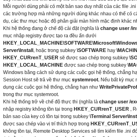
Mỗi người dùng phải có một bản sao duy nhất của các file .i
các trường hợp mà những người dùng khác nhau có thể có cấ
dụ, các thư mục hoặc độ phân giải màn hình mặc định khác n
Khi hệ thống đang ở chế độ cài đặt (nghĩa là
change user /ins
mục nhập registry được tạo ra đều ẩn dưới
HKEY_LOCAL_MACHINE\SOFTWARE\Microsoft\Window
Server\Install
, hoặc trong subkey
\SOFTWARE
hay
\MACHIN
HKEY_CURrenT_USER
sẽ được sao chép trong subkey
\S
HKEY_LOCAL_MACHINE
được sao chép trong subkey
\MA
Windows bằng cách sử dụng các cuộc gọi hệ thống, chẳng 
Session Host sẽ trả về thư mục
systemroot.
Nếu bất kỳ mục n
dụng các cuộc gọi hệ thống, chẳng hạn như
WritePrivateProf
trong thư mục systemroot.
Khi hệ thống trở về chế độ thực thi (nghĩa là
change user /ex
nhập registry không tồn tại trong
HKEY_CURrenT_USER
, R
bản sao của key có tồn tại trong subkey
\Terminal Server\Inst
được sao chép vào vị trí thích hợp trong
HKEY_CURrenT_U
không tồn tại, Remote Desktop Services sẽ tìm kiếm file .ini đ