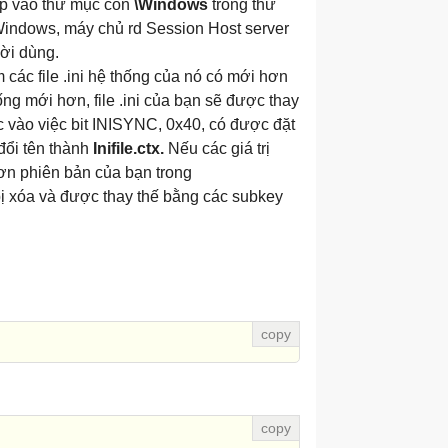
hép vào thư mục con
\Windows
trong thư
indows, máy chủ rd Session Host server
ời dùng.
các file .ini hệ thống của nó có mới hơn
ống mới hơn, file .ini của bạn sẽ được thay
 vào việc bit INISYNC, 0x40, có được đặt
 đổi tên thành
Inifile.ctx.
Nếu các giá trị
n phiên bản của bạn trong
ị xóa và được thay thế bằng các subkey