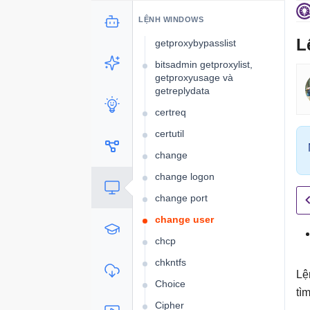
bitsadmin getowner, get
LỆNH WINDOWS
priority và
L
getproxybypasslist
bitsadmin getproxylist,
getproxyusage và
getreplydata
certreq
certutil
change
change logon
change port
change user
chcp
chkntfs
Lệ
Choice
tì
Cipher