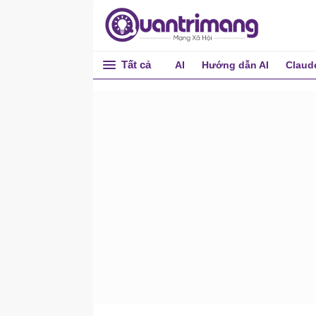
Autofmt
bcdboot
Tất cả
bcdedit
AI
Hướng dẫn AI
Claud
bdehdcfg
bitsadmin
bitsadmin addfile
bitsadmin addfileset
bitsadmin
getfilestransferred và
bitsadmin getminretrydelay
bitsadmin
getmodificationtime và
bitsadmin
getnoprogresstimeout
bitsadmin getnotifycmdline,
getnotifyflags,
getnotifyinterface