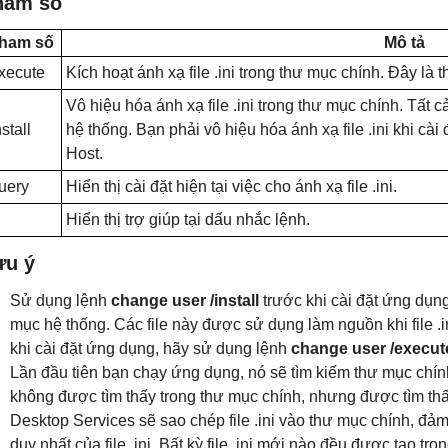
ham số
ham số
Mô tả
xecute
Kích hoạt ánh xạ file .ini trong thư mục chính. Đây là t
Vô hiệu hóa ánh xạ file .ini trong thư mục chính. Tất c
nstall
hệ thống. Bạn phải vô hiệu hóa ánh xạ file .ini khi cà
Host.
uery
Hiển thị cài đặt hiện tại việc cho ánh xạ file .ini.
Hiển thị trợ giúp tại dấu nhắc lệnh.
ưu ý
Sử dụng lệnh
change user /install
trước khi cài đặt ứng dụng 
mục hệ thống. Các file này được sử dụng làm nguồn khi file .
khi cài đặt ứng dụng, hãy sử dụng lệnh
change user /execut
Lần đầu tiên bạn chạy ứng dụng, nó sẽ tìm kiếm thư mục chính ch
không được tìm thấy trong thư mục chính, nhưng được tìm th
Desktop Services sẽ sao chép file .ini vào thư mục chính, đ
duy nhất của file .ini. Bất kỳ file .ini mới nào đều được tạo tr