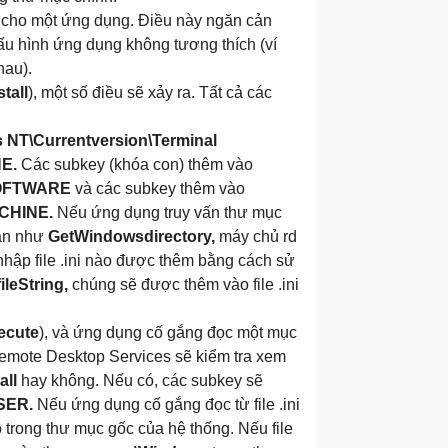
ni cho một ứng dụng. Điều này ngăn cản
u hình ứng dụng không tương thích (ví
hau).
tall
), một số điều sẽ xảy ra. Tất cả các
s
NT\Currentversion\Terminal
E.
Các subkey (khóa con) thêm vào
OFTWARE
và các subkey thêm vào
CHINE.
Nếu ứng dụng truy vấn thư mục
hạn như
GetWindowsdirectory,
máy chủ rd
hập file .ini nào được thêm bằng cách sử
ileString,
chúng sẽ được thêm vào file .ini
ecute
), và ứng dụng cố gắng đọc một mục
emote Desktop Services sẽ kiểm tra xem
all
hay không. Nếu có, các subkey sẽ
SER.
Nếu ứng dụng cố gắng đọc từ file .ini
ó trong thư mục gốc của hệ thống. Nếu file