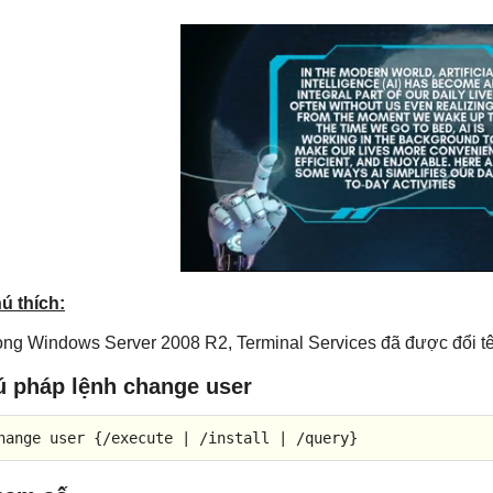
ú thích:
ong Windows Server 2008 R2, Terminal Services đã được đổi t
ú pháp lệnh change user
hange user {/execute | /install | /query}