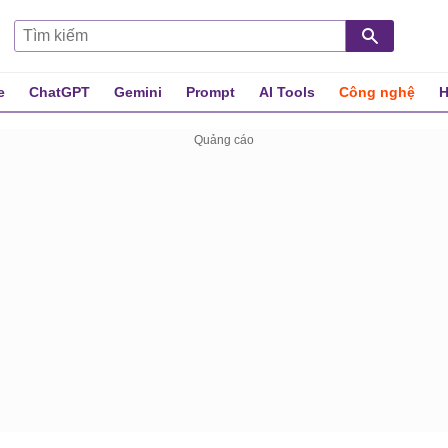
e
ChatGPT
Gemini
Prompt
AI Tools
Công nghệ
H