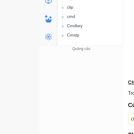
clip
cmd
Cmdkey
Cmstp
Color
comp
Compact
convert
Cscript
Ch
Date
Tr
dcgpofix
C
defrag
del
c
Dfsrmig