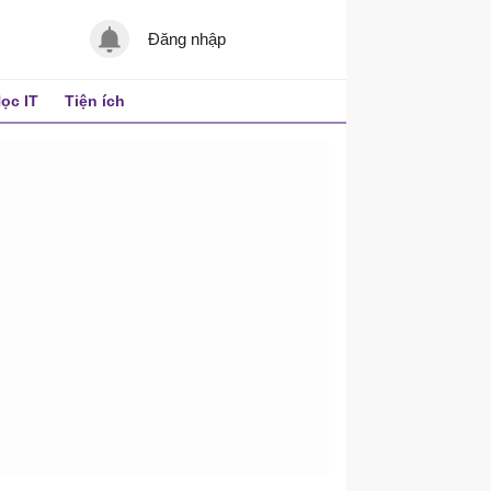
Đăng nhập
ọc IT
Tiện ích