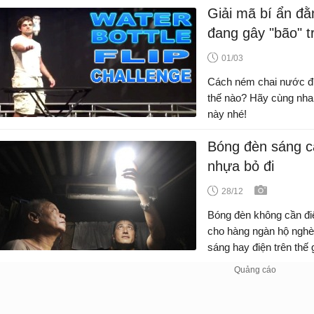
Giải mã bí ẩn đằ
đang gây "bão" tr
01/03
Cách ném chai nước đ
thế nào? Hãy cùng nhau
này nhé!
Bóng đèn sáng c
nhựa bỏ đi
28/12
Bóng đèn không cần điệ
cho hàng ngàn hộ nghè
sáng hay điện trên thế g