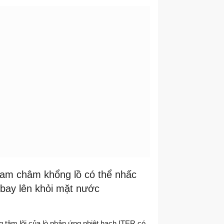
am châm khổng lồ có thể nhấc
bay lên khỏi mặt nước
g tâm lõi của lò phản ứng nhiệt hạch ITER có