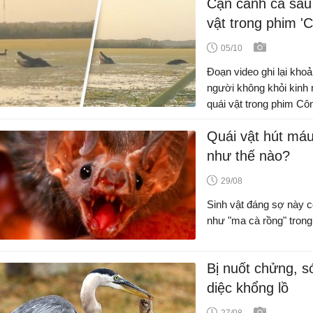
Cận cảnh cá sấu 
vật trong phim 'C
05/10
Đoạn video ghi lại kho
người không khỏi kinh 
quái vật trong phim Côn
Quái vật hút máu
như thế nào?
29/08
Sinh vật đáng sợ này c
như "ma cà rồng" trong 
Bị nuốt chửng, s
diệc khổng lồ
27/08