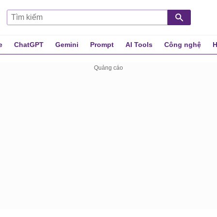
e
ChatGPT
Gemini
Prompt
AI Tools
Công nghệ
H