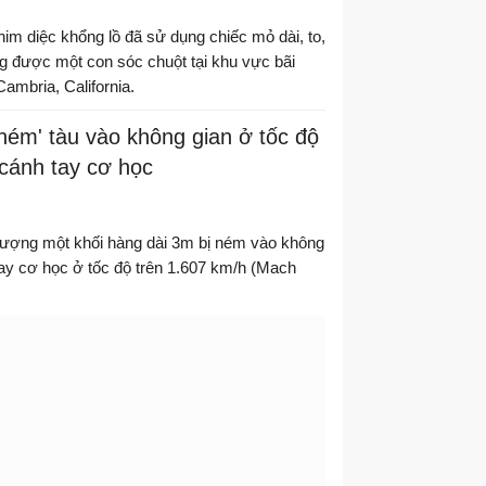
him diệc khổng lồ đã sử dụng chiếc mỏ dài, to,
g được một con sóc chuột tại khu vực bãi
ambria, California.
ném' tàu vào không gian ở tốc độ
cánh tay cơ học
h tượng một khối hàng dài 3m bị ném vào không
ay cơ học ở tốc độ trên 1.607 km/h (Mach