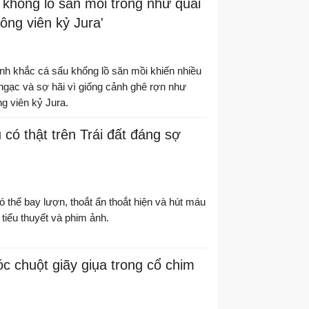
khổng lồ săn mồi trông như quái
ông viên kỷ Jura'
ảnh khắc cá sấu khổng lồ săn mồi khiến nhiều
ngạc và sợ hãi vì giống cảnh ghê rợn như
g viên kỷ Jura.
 có thật trên Trái đất đáng sợ
ó thể bay lượn, thoắt ẩn thoắt hiện và hút máu
tiểu thuyết và phim ảnh.
óc chuột giãy giụa trong cổ chim