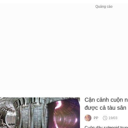
Cận cảnh cuộn n
được cả tàu sân 
PP
19/03
Cuộn dây solenoid trun