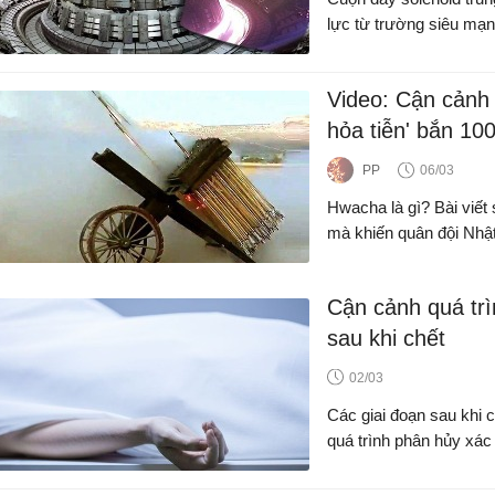
lực từ trường siêu mạn
Video: Cận cảnh
hỏa tiễn' bắn 100
PP
06/03
Hwacha là gì? Bài viết
mà khiến quân đội Nhật
Cận cảnh quá trì
sau khi chết
02/03
Các giai đoạn sau khi c
quá trình phân hủy xác 