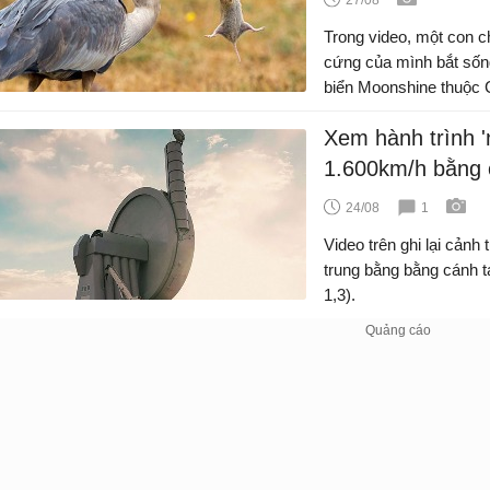
Trong video, một con c
cứng của mình bắt sốn
biển Moonshine thuộc C
Xem hành trình '
1.600km/h bằng 
24/08
1
Video trên ghi lại cản
trung bằng bằng cánh t
1,3).