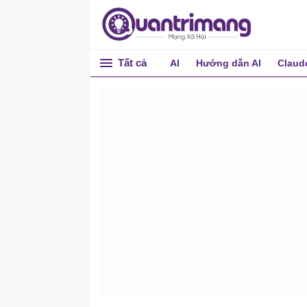
Tất cả
AI
Hướng dẫn AI
Claud