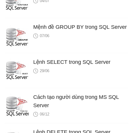
04/07
Mệnh đề GROUP BY trong SQL Server
07/06
Lệnh SELECT trong SQL Server
29/06
Cách tạo người dùng trong MS SQL
Server
06/12
Lệnh DELETE trong SQL Server