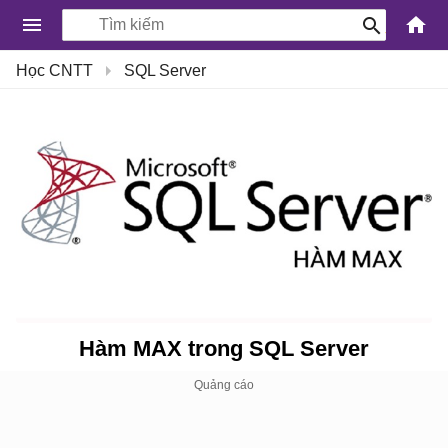
-
Học CNTT
SQL Server
Kiến
Thức
Công
Nghệ
Khoa
Học
và
Cuộc
sống
Hàm MAX trong SQL Server