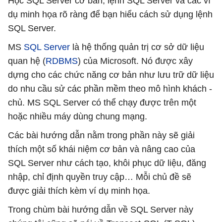
Học SQL Server cơ bản, lệnh SQL Server và các ví
dụ minh họa rõ ràng để bạn hiểu cách sử dụng lệnh
SQL Server.
MS
SQL Server
là hệ thống quản trị cơ sở dữ liệu
quan hệ (
RDBMS
) của Microsoft. Nó được xây
dựng cho các chức năng cơ bản như lưu trữ dữ liệu
do nhu cầu sử các phần mềm theo mô hình khách -
chủ. MS SQL Server có thể chạy được trên một
hoặc nhiều máy dùng chung mạng.
Các bài hướng dẫn nằm trong phần này sẽ giải
thích một số khái niệm cơ bản và nâng cao của
SQL Server như cách tạo, khôi phục dữ liệu, đăng
nhập, chỉ định quyền truy cập… Mỗi chủ đề sẽ
được giải thích kèm ví dụ minh họa.
Trong chùm bài hướng dẫn về SQL Server này