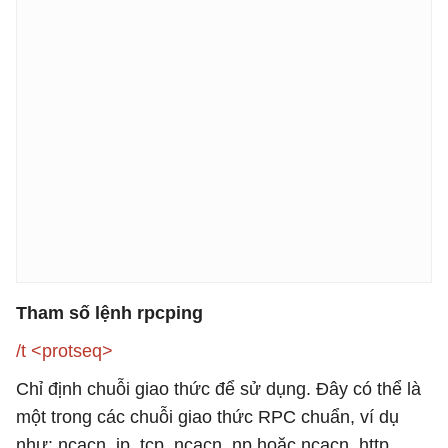
Tham số lệnh rpcping
/t <protseq>
Chỉ định chuỗi giao thức để sử dụng. Đây có thể là
một trong các chuỗi giao thức RPC chuẩn, ví dụ
như: ncacn_ip_tcp, ncacn_np hoặc ncacn_http.