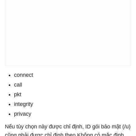
connect
call
pkt
integrity
privacy
Nếu tùy chọn này được chỉ định, ID gói bảo mật (/u)
cũng phải được chỉ định theo.Không có mặc định