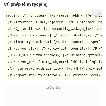
Cú pháp lệnh rpcping
rpcping [/t 
<
protseq
>
] [/s 
<
server_addr
>
] [/e 
<
endpo
|/f 
<
interface
UUID
>
[,Majorver]] [/O 
<
Interface
Obje
[/
i
 <#
_iterations
>
] [/u 
<
security_package_id
>
] [/a 
<
[/N 
<
server_princ_name
>
] [/I 
<
auth_identity
>
] [/C 
<
c
[/T 
<
identity_tracking
>
] [/M 
<
impersonation_type
>
]

[/S 
<
server_sid
>
] [/P 
<
proxy_auth_identity
>
] [/F 
<
RP
[/H <RPC/HTTP_authn_schemes>] [/o 
<
binding_options
>
]

[/B 
<
server_certificate_subject
>
] [/b] [/E] [/q] [/c]
[/A 
<
http_proxy_auth_identity
>
] [/U 
<
HTTP_proxy_auth
[/r 
<
report_results_interval
>
] [/v 
<
verbose_level
>
] 