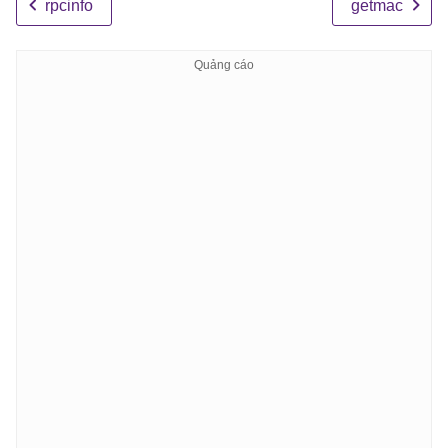
rpcinfo
getmac