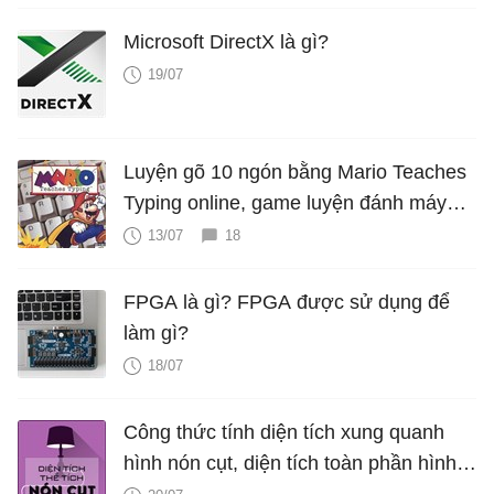
Microsoft DirectX là gì?
19/07
Luyện gõ 10 ngón bằng Mario Teaches
Typing online, game luyện đánh máy
cực hấp dẫn
13/07
18
FPGA là gì? FPGA được sử dụng để
làm gì?
18/07
Công thức tính diện tích xung quanh
hình nón cụt, diện tích toàn phần hình