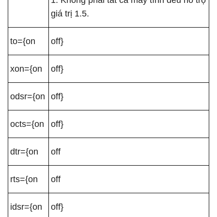
1. Không phải tất cả máy tính đều hỗ trợ
giá trị 1.5.
to={on
off}
xon={on
off}
odsr={on
off}
octs={on
off}
dtr={on
off
rts={on
off
idsr={on
off}