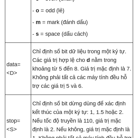
-
o
= odd (lẻ)
-
m
= mark (đánh dấu)
-
s
= space (dấu cách)
Chỉ định số bit dữ liệu trong một ký tự.
Các giá trị hợp lệ cho
d
nằm trong
data=
khoảng từ 5 đến 8. Giá trị mặc định là 7.
<D>
Không phải tất cả các máy tính đều hỗ
trợ các giá trị 5 và 6.
Chỉ định số bit dừng dùng để xác định
kết thúc của một ký tự: 1, 1.5 hoặc 2.
stop=
Nếu tốc độ truyền là 110, giá trị mặc
<S>
định là 2. Nếu không, giá trị mặc định là