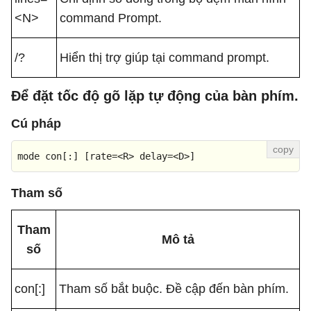
<N>
command Prompt.
/?
Hiển thị trợ giúp tại command prompt.
Để đặt tốc độ gõ lặp tự động của bàn phím.
Cú pháp
mode con[:] [rate=
<
R
>
 delay=
<
D
>
]
Tham số
Tham
Mô tả
số
con[:]
Tham số bắt buộc. Đề cập đến bàn phím.