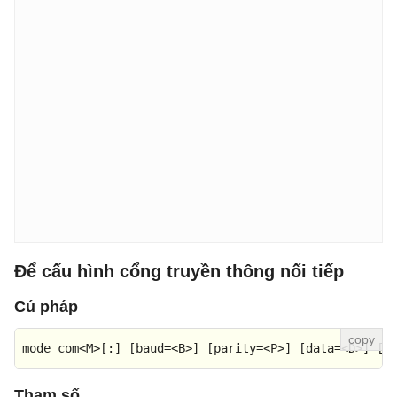
Để cấu hình cổng truyền thông nối tiếp
Cú pháp
mode com<M>
[:]
[baud=<B>]
[parity=<P>]
[data=<D>]
[s
Tham số