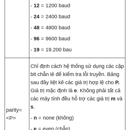
-
12
= 1200 baud
-
24
= 2400 baud
-
48
= 4800 baud
-
96
= 9600 baud
-
19
= 19.200 bau
Chỉ định cách hệ thống sử dụng các cặp
bit chẵn lẻ để kiểm tra lỗi truyền. Bảng
sau đây liệt kê các giá trị hợp lệ cho
P.
Giá trị mặc định là
e
. Không phải tất cả
các máy tính đều hỗ trợ các giá trị
m
và
s
.
parity=
-
n
= none (không)
<P>
-
e
= even (chẵn)