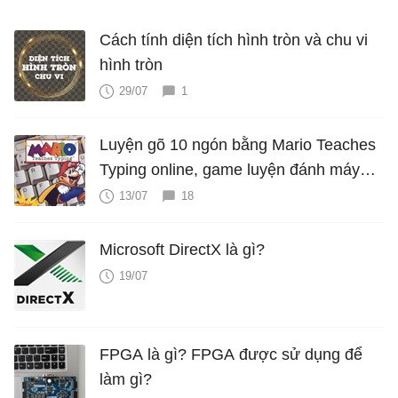
Cách tính diện tích hình tròn và chu vi
hình tròn
29/07
1
Luyện gõ 10 ngón bằng Mario Teaches
Typing online, game luyện đánh máy
cực hấp dẫn
13/07
18
Microsoft DirectX là gì?
19/07
FPGA là gì? FPGA được sử dụng để
làm gì?