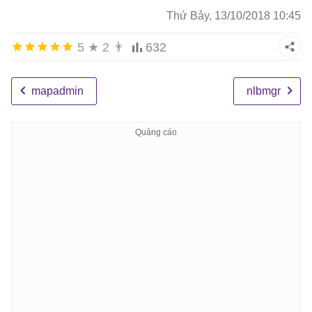
Thứ Bảy, 13/10/2018 10:45
5
★
2
👨
632
mapadmin
nlbmgr