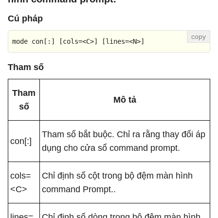
Cú pháp
mode con
[:]
[cols=<C>]
[lines=<N>]
Tham số
Tham
Mô tả
số
Tham số bắt buộc. Chỉ ra rằng thay đổi áp
con[:]
dụng cho cửa sổ command prompt.
cols=
Chỉ định số cột trong bộ đệm màn hình
<C>
command Prompt..
lines=
Chỉ định số dòng trong bộ đệm màn hình