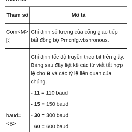
Tham số
Mô tả
Com<M>
Chỉ định số lượng của cổng giao tiếp
[:]
bất đồng bộ Prncnfg.vbshronous.
Chỉ định tốc độ truyền theo bit trên giây.
Bảng sau đây liệt kê các từ viết tắt hợp
lệ cho
B
và các tỷ lệ liên quan của
chúng.
-
11
= 110 baud
-
15
= 150 baud
-
30
= 300 baud
baud=
<B>
-
60
= 600 baud