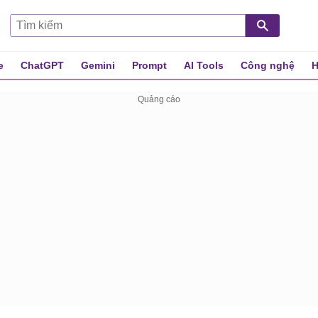
e
ChatGPT
Gemini
Prompt
AI Tools
Công nghệ
H