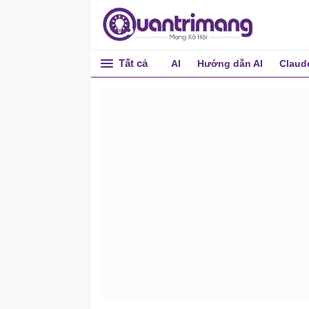
Tất cả
AI
Hướng dẫn AI
Claud