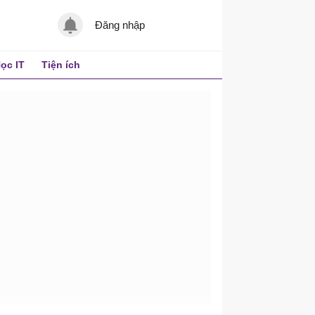
Đăng nhập
ọc IT
Tiện ích