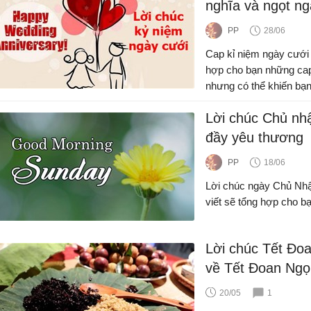
nghĩa và ngọt n
PP
28/06
Cap kỉ niệm ngày cưới 
hợp cho bạn những cap
nhưng có thể khiến bạn
Lời chúc Chủ nhật
đầy yêu thương
PP
18/06
Lời chúc ngày Chủ Nhật
viết sẽ tổng hợp cho b
Lời chúc Tết Đoa
về Tết Đoan Ngọ
20/05
1