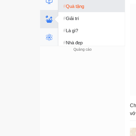
#
Quà tặng
#
Giải trí
#
Là gì?
#
Nhà đẹp
#
Tết 2026
#
Kỹ năng sống
Ch
vớ