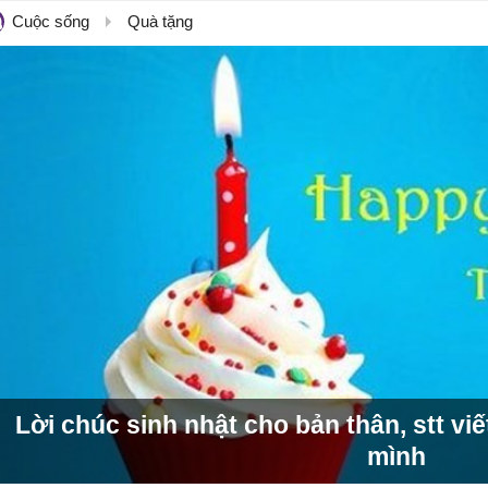
Cuộc sống
Quà tặng
Lời chúc sinh nhật cho bản thân, stt vi
mình