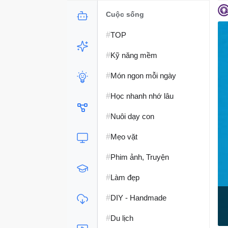
Cuộc sống
#
TOP
#
Kỹ năng mềm
#
Món ngon mỗi ngày
#
Học nhanh nhớ lâu
#
Nuôi dạy con
#
Mẹo vặt
#
Phim ảnh, Truyện
#
Làm đẹp
#
DIY - Handmade
#
Du lịch