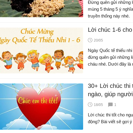
Đừng quên gửi những l
mùng 5 tháng 5 ý nghĩa
truyền thống này nhé.
Lời chúc 1-6 cho
20/05
Ngày Quốc tế thiếu nh
đừng quên gửi những lờ
cháu nhé. Dưới đây là n
các bạn tham khảo.
30+ Lời chúc thi
ngào, giúp người 
tốt nhất
18/05
1
Lời chúc thi tốt cho n
động? Bài viết sẽ gợi ý