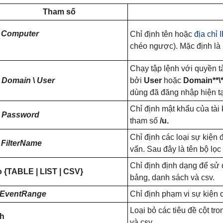
Tham số
s
Computer
Chỉ định tên hoặc
địa chỉ 
chéo ngược). Mặc định là 
Chạy tập lệnh với quyền 
u
Domain
\
User
bởi
User
hoặc
Domain**\*
dùng đã đăng nhập hiện tạ
Chỉ định mật khẩu của tài
p
Password
tham số
/u.
Chỉ định các loại sự kiện 
i
FilterName
vấn. Sau đây là tên bộ lọc h
Chỉ định định dạng để sử d
o {
TABLE
| LIST |
CSV
}
bảng, danh sách và csv.
EventRange
Chỉ định phạm vi sự kiện c
Loại bỏ các tiêu đề cột tr
nh
và csv.