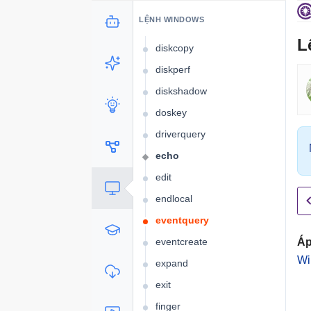
Dfsrmig
LỆNH WINDOWS
diskcomp
L
diskcopy
diskperf
diskshadow
doskey
driverquery
echo
edit
endlocal
eventquery
eventcreate
Áp
Wi
expand
exit
finger