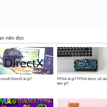
ạn nên đọc
rosoft DirectX là gì?
FPGA là gì? FPGA được sử dụ
làm gì?