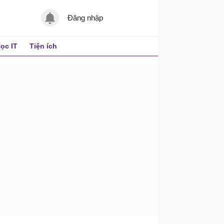
Đăng nhập
ọc IT
Tiện ích