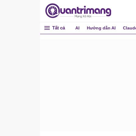
Cipher
clip
cmd
Tất cả
AI
Hướng dẫn AI
Claud
Cmdkey
Cmstp
Color
comp
Compact
convert
Cscript
Date
dcgpofix
defrag
del