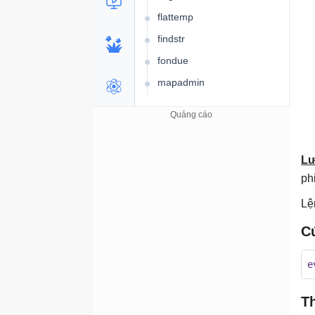
flattemp
findstr
fondue
mapadmin
Mode
nlbmgr
openfiles
Lư
perfmon
ph
pagefileconfig
Lệ
pnpunattend & pnputil
C
Pentnt
popd & pushd
e
PowerShell
T
PowerShell_ise