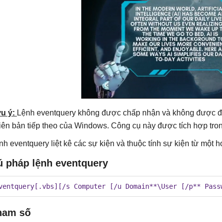
u ý:
Lệnh eventquery không được chấp nhận và không được đảm
iên bản tiếp theo của Windows. Công cụ này được tích hợp tr
nh eventquery liệt kê các sự kiện và thuộc tính sự kiện từ một h
ú pháp lệnh eventquery
ventquery[.vbs][/s Computer [/u Domain**\User [/p** Pass
ham số