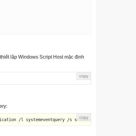
thiết lập Windows Script Host mặc định
ery:
ication /l systemeventquery /s srvmain /u maindom\hiropl