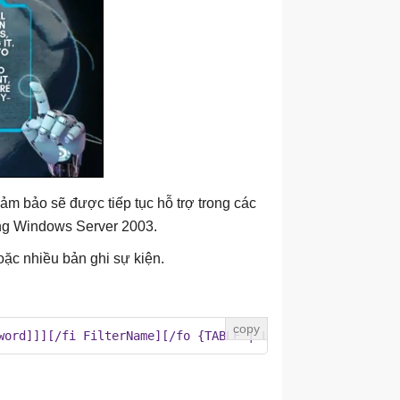
 bảo sẽ được tiếp tục hỗ trợ trong các
ong Windows Server 2003.
oặc nhiều bản ghi sự kiện.
word]]][/fi FilterName][/fo {TABLE | LIST | CSV}][/r Eve