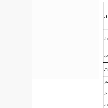
Print
Prncnfg
/
Prndrvr
Prnjobs
prnmngr
/
prnport
prnqctl
prompt
/
pubprn &
pushprinterconnections
/f
qappsrv (query termserver)
query
/f
qwinsta (query session)
/r
quser (query user)
qprocess (query process)
/