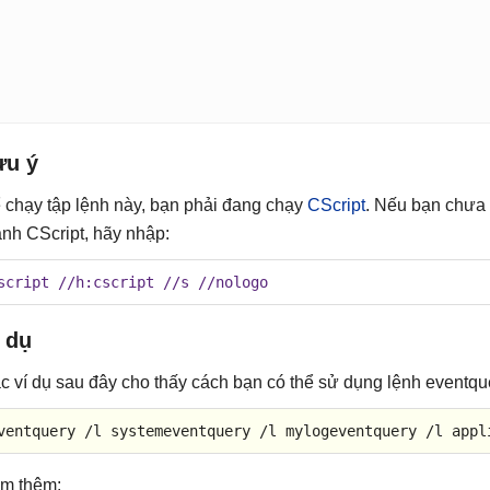
ưu ý
 chạy tập lệnh này, bạn phải đang chạy
CScript
. Nếu bạn chưa 
ành CScript, hãy nhập:
script //h:cscript //s //nologo
 dụ
c ví dụ sau đây cho thấy cách bạn có thể sử dụng lệnh eventqu
ventquery /l systemeventquery /l mylogeventquery /l appl
m thêm: