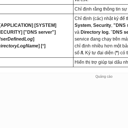
Chỉ định rằng thông tin sự 
Chỉ định (các) nhật ký để t
[
APPLICATION
] [SYSTEM]
System
,
Security
,
"DNS 
SECURITY
] ["DNS server"]
và
Directory log.
"
DNS se
serDefinedLog
]
service đang chạy trên má
irectoryLogName
] [
*
]
chỉ định nhiều hơn một bả
số
/l.
Ký tự đại diện (
*
) có
Hiển thị trợ giúp tại dấu n