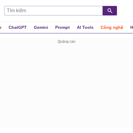
e
ChatGPT
Gemini
Prompt
AI Tools
Công nghệ
H