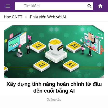
-
Học CNTT
Phát triển Web với AI
Kiến
Thức
Công
Nghệ
Khoa
Học
và
Cuộc
sống
Xây dựng tính năng hoàn chỉnh từ đầu
đến cuối bằng AI