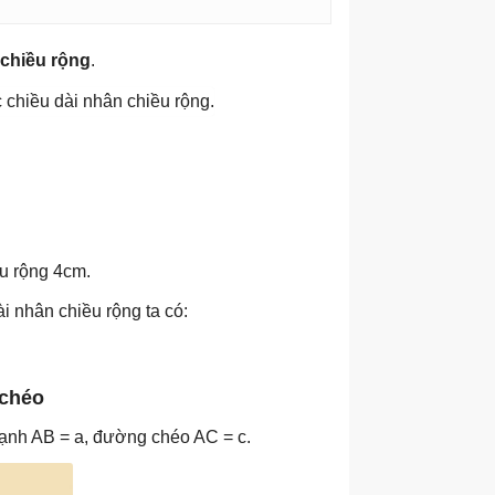
 chiều rộng
.
ều rộng 4cm.
i nhân chiều rộng ta có:
 chéo
 cạnh AB = a, đường chéo AC = c.