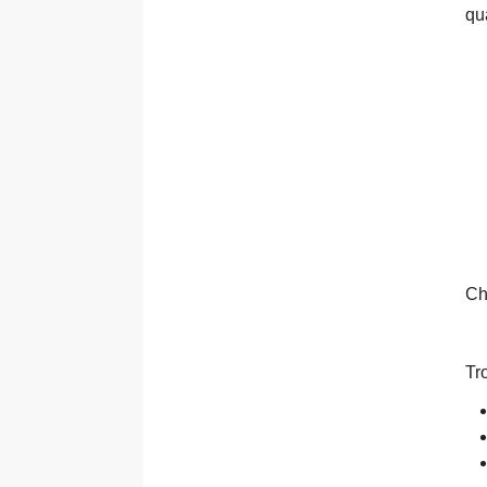
qu
Ch
Tr