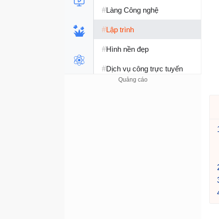
#
Làng Công nghệ
#
Lập trình
#
Hình nền đẹp
#
Dịch vụ công trực tuyến
#
Dịch vụ nhà mạng
#
Ví điện tử - Ngân hàng
#
Chụp ảnh - Quay phim
#
Raspberry Pi
#
Đồng hồ thông minh
#
Nền tảng Web