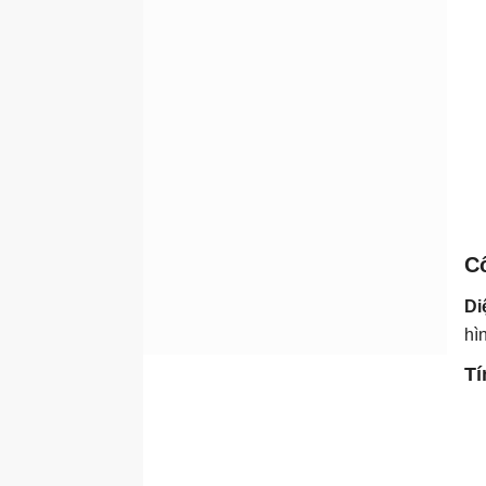
Cô
Di
hì
Tí