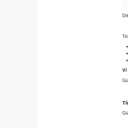
Di
Tr
Ví
Gi
Tí
Gi