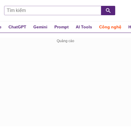
e
ChatGPT
Gemini
Prompt
AI Tools
Công nghệ
H