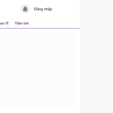
Đăng nhập
ọc IT
Tiện ích