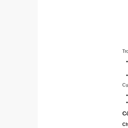
Tr
Cụ
Cô
Ch