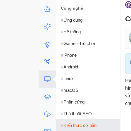
Công nghệ
C
#
Ứng dụng
#
Hệ thống
#
Game - Trò chơi
#
iPhone
#
Android
#
Linux
Hì
hì
#
macOS
và
#
Phần cứng
ch
#
Thủ thuật SEO
#
Kiến thức cơ bản