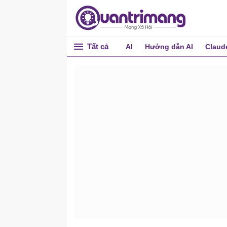
Tất cả
AI
Hướng dẫn AI
Claud