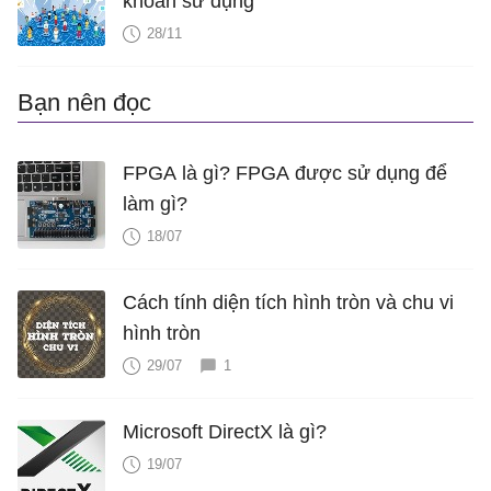
khoản sử dụng
28/11
Bạn nên đọc
FPGA là gì? FPGA được sử dụng để
làm gì?
18/07
Cách tính diện tích hình tròn và chu vi
hình tròn
29/07
1
Microsoft DirectX là gì?
19/07