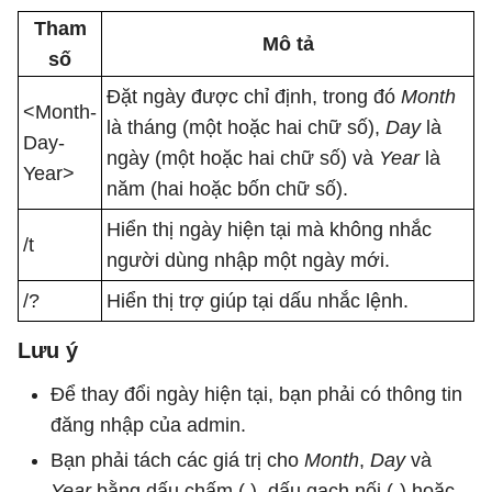
Tham
Mô tả
số
Đặt ngày được chỉ định, trong đó
Month
<Month-
là tháng (một hoặc hai chữ số),
Day
là
Day-
ngày (một hoặc hai chữ số) và
Year
là
Year>
năm (hai hoặc bốn chữ số).
Hiển thị ngày hiện tại mà không nhắc
/t
người dùng nhập một ngày mới.
/?
Hiển thị trợ giúp tại dấu nhắc lệnh.
Lưu ý
Để thay đổi ngày hiện tại, bạn phải có thông tin
đăng nhập của admin.
Bạn phải tách các giá trị cho
Month
,
Day
và
Year
bằng dấu chấm (.), dấu gạch nối (-) hoặc