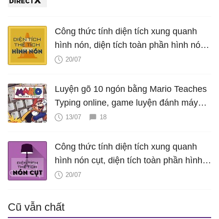
Công thức tính diện tích xung quanh
hình nón, diện tích toàn phần hình nón,
thể tích hình nón, V nón
20/07
Luyện gõ 10 ngón bằng Mario Teaches
Typing online, game luyện đánh máy
cực hấp dẫn
13/07
18
Công thức tính diện tích xung quanh
hình nón cụt, diện tích toàn phần hình
nón cụt, thể tích hình nón cụt
20/07
Cũ vẫn chất