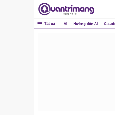
Tất cả
AI
Hướng dẫn AI
Claud