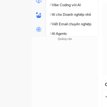
#
Vibe Coding với AI
#
AI cho Doanh nghiệp nhỏ
#
Viết Email chuyên nghiệp
#
AI Agents
#
Perplexity AI
#
Hàm Excel
#
Học Python
#
Phát triển Web với AI
#
SQL Server
#
Học SQL
#
Lập trình C++