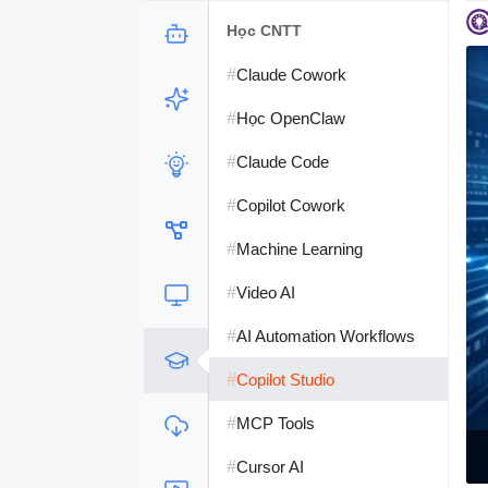
Học CNTT
#
Claude Cowork
#
Học OpenClaw
#
Claude Code
#
Copilot Cowork
#
Machine Learning
#
Video AI
#
AI Automation Workflows
#
Copilot Studio
#
MCP Tools
#
Cursor AI