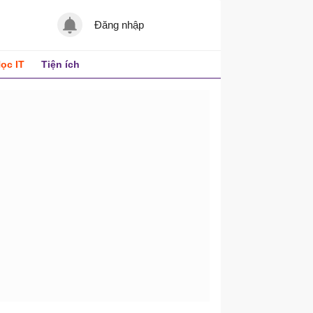
Đăng nhập
ọc IT
Tiện ích