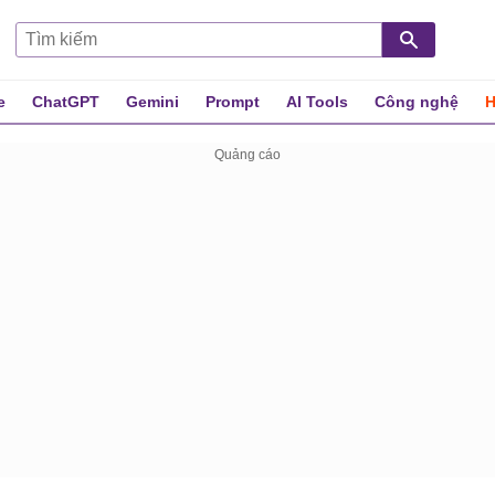
e
ChatGPT
Gemini
Prompt
AI Tools
Công nghệ
H