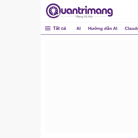
Tất cả
AI
Hướng dẫn AI
Claud