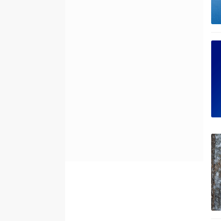
#
Lập trình C
#
Lập trình C#
#
HTML
#
Microsoft PowerPoint 2019
#
Microsoft Excel 2019
#
Quiz công nghệ
#
Kỹ thuật thiết kế Prompt
#
Lập trình Scratch
#
Google Sheets
#
Bootstrap
#
CSS và CSS3