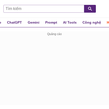
e
ChatGPT
Gemini
Prompt
AI Tools
Công nghệ
H