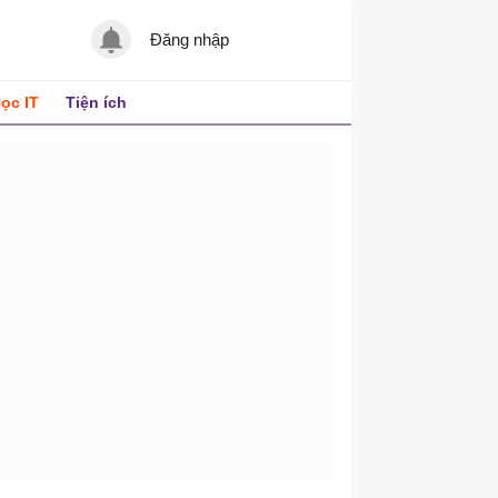
Đăng nhập
ọc IT
Tiện ích