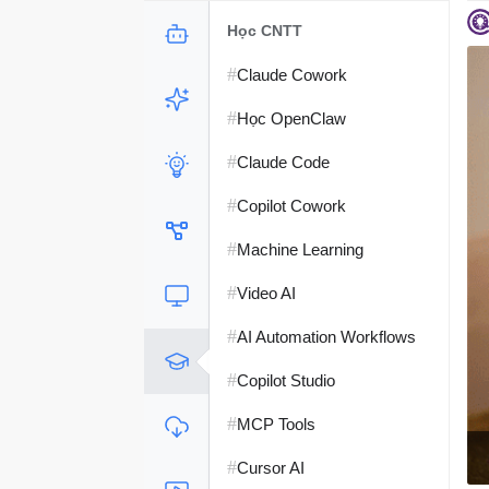
Học CNTT
#
Claude Cowork
#
Học OpenClaw
#
Claude Code
#
Copilot Cowork
#
Machine Learning
#
Video AI
#
AI Automation Workflows
#
Copilot Studio
#
MCP Tools
#
Cursor AI