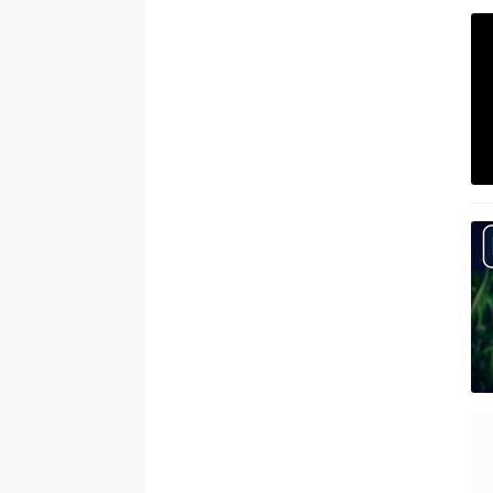
#
Microsoft PowerPoint 2016
#
Microsoft Excel 2016
#
Microsoft Word 2016
#
Microsoft Word 2013
#
Microsoft Word 2007
#
JavaScript
#
Unix/Linux
#
Học Photoshop
#
Học PHP