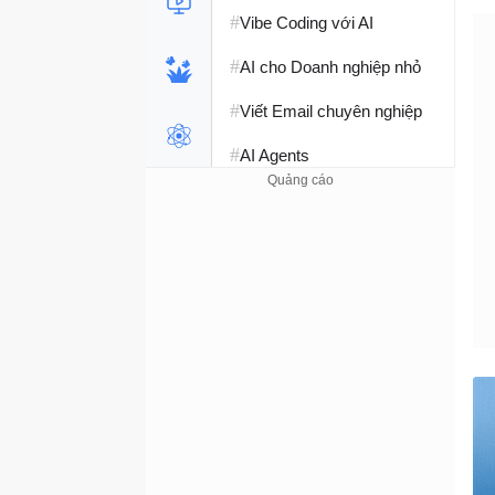
#
Vibe Coding với AI
#
AI cho Doanh nghiệp nhỏ
#
Viết Email chuyên nghiệp
#
AI Agents
#
Perplexity AI
#
Hàm Excel
#
Học Python
#
Phát triển Web với AI
#
SQL Server
#
Học SQL
#
Lập trình C++