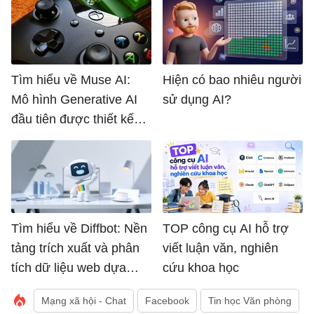
Tìm hiểu về Muse AI:
Hiện có bao nhiêu người
Mô hình Generative AI
sử dụng AI?
đầu tiên được thiết kế
để lên ý tưởng
gameplay của Microsoft
Tìm hiểu về Diffbot: Nền
TOP công cụ AI hỗ trợ
tảng trích xuất và phân
viết luận văn, nghiên
tích dữ liệu web dựa
cứu khoa học
trên AI
Mạng xã hội - Chat
Facebook
Tin học Văn phòng