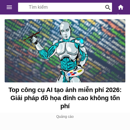
-
Kiến
Thức
Công
Nghệ
Khoa
Học
và
Cuộc
sống
Top công cụ AI tạo ảnh miễn phí 2026:
Giải pháp đồ họa đỉnh cao không tốn
phí