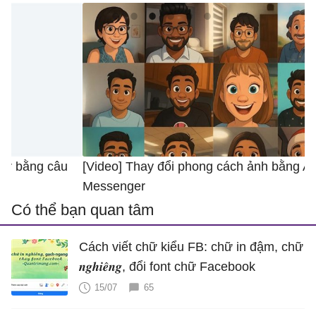
[Video] Thay đổi phong cách ảnh bằng AI trong
[
Messenger
A
Có thể bạn quan tâm
Cách viết chữ kiểu FB: chữ in đậm, chữ
𝒏𝒈𝒉𝒊𝒆̂𝒏𝒈, đổi font chữ Facebook
15/07
65