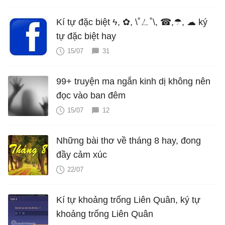
Kí tự đặc biệt ϟ, ✿, \˚ㄥ˚\, ☎,☂, ☁ ký
tự đặc biệt hay
15/07
31
99+ truyện ma ngắn kinh dị không nên
đọc vào ban đêm
15/07
12
Những bài thơ về tháng 8 hay, đong
đầy cảm xúc
22/07
Kí tự khoảng trống Liên Quân, ký tự
khoảng trống Liên Quân