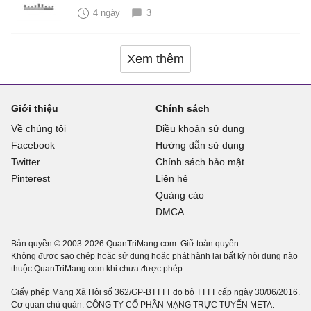
4 ngày
3
Xem thêm
Giới thiệu
Chính sách
Về chúng tôi
Điều khoản sử dụng
Facebook
Hướng dẫn sử dụng
Twitter
Chính sách bảo mật
Pinterest
Liên hệ
Quảng cáo
DMCA
Bản quyền © 2003-2026 QuanTriMang.com. Giữ toàn quyền.
Không được sao chép hoặc sử dụng hoặc phát hành lại bất kỳ nội dung nào
thuộc QuanTriMang.com khi chưa được phép.
Giấy phép Mạng Xã Hội số 362/GP-BTTTT do bộ TTTT cấp ngày 30/06/2016.
Cơ quan chủ quản: CÔNG TY CỔ PHẦN MẠNG TRỰC TUYẾN META.