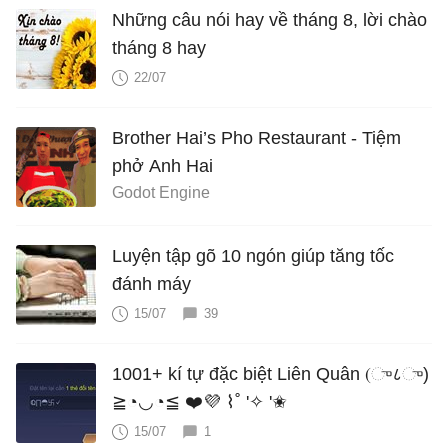
Những câu nói hay về tháng 8, lời chào
tháng 8 hay
22/07
Brother Hai’s Pho Restaurant - Tiệm
phở Anh Hai
Godot Engine
Luyện tập gõ 10 ngón giúp tăng tốc
đánh máy
15/07
39
1001+ kí tự đặc biệt Liên Quân (ு८ு)
≧◔◡◔≦ ❤️💜 ⌇˚ '✧ '✬
15/07
1