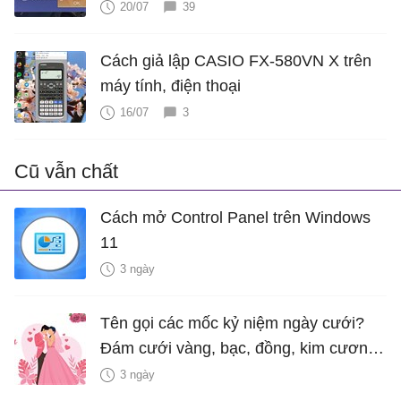
20/07
39
Cách giả lập CASIO FX-580VN X trên
máy tính, điện thoại
16/07
3
Cũ vẫn chất
Cách mở Control Panel trên Windows
11
3 ngày
Tên gọi các mốc kỷ niệm ngày cưới?
Đám cưới vàng, bạc, đồng, kim cương
là bao nhiêu năm?
3 ngày