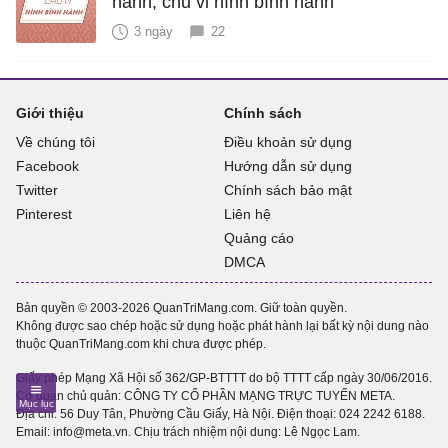
hành, chu vi hình bình hành
3 ngày
22
Giới thiệu
Chính sách
Về chúng tôi
Điều khoản sử dụng
Facebook
Hướng dẫn sử dụng
Twitter
Chính sách bảo mật
Pinterest
Liên hệ
Quảng cáo
DMCA
Bản quyền © 2003-2026 QuanTriMang.com. Giữ toàn quyền.
Không được sao chép hoặc sử dụng hoặc phát hành lại bất kỳ nội dung nào
thuộc QuanTriMang.com khi chưa được phép.
Giấy phép Mạng Xã Hội số 362/GP-BTTTT do bộ TTTT cấp ngày 30/06/2016.
Cơ quan chủ quản: CÔNG TY CỔ PHẦN MẠNG TRỰC TUYẾN META.
Địa chỉ: 56 Duy Tân, Phường Cầu Giấy, Hà Nội. Điện thoại:
024 2242 6188
.
Email: info@meta.vn. Chịu trách nhiệm nội dung: Lê Ngọc Lam.