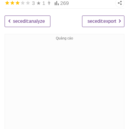
3
★
1
👨
269
secedit:analyze
secedit:export