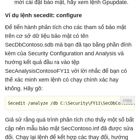
mới cài đặt bảo mật, hãy xem lệnh Gpupdate.
Ví dụ lệnh secedit: configure
Để tiến hành phân tích cho các tham số bảo mật
trên cơ sở dữ liệu bảo mật có tên
SecDbContoso.sdb mà bạn đã tạo bằng phần đính
kèm của Security Configuration and Analysis và
hướng kết quả đầu ra vào tệp
SecAnalysisContosoFY11 với lời nhắc để bạn có
thể xác minh xem lệnh có chạy chính xác hay
không. Hãy gõ:
Secedit /analyze /db C:\Security\FY11\SecDbContoso.s
Giả sử rằng quá trình phân tích cho thấy một số bất
cập nên mẫu bảo mật SecContoso.inf đã được sửa
đổi. Chạy lại lệnh để kết hợp các thay đổi, hướng