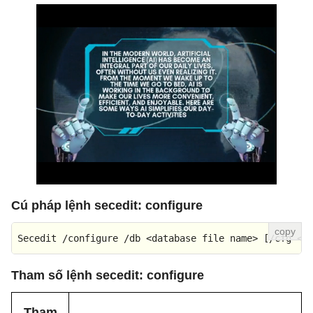
Cú pháp lệnh secedit: configure
Secedit /configure /db <database file name> [/cfg <c
Tham số lệnh secedit: configure
Tham