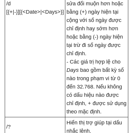
/d
sửa đổi muộn hơn hoặc
[{+|-}]⁠[{<Date>|⁠<Days>}]
bằng (+) ngày hiện tại
cộng với số ngày được
chỉ định hay sớm hơn
hoặc bằng (-) ngày hiện
tại trừ đi số ngày được
chỉ định.
- Các giá trị hợp lệ cho
Days
bao gồm bất kỳ số
nào trong phạm vi từ 0
đến 32.768. Nếu không
có dấu hiệu nào được
chỉ định, + được sử dụng
theo mặc định.
Hiển thị trợ giúp tại dấu
/?
nhắc lệnh.