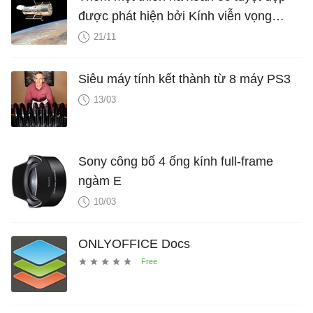
được phát hiện bởi Kính viễn vọng
Không gian Hubble
21/11
Siêu máy tính kết thành từ 8 máy PS3
13/03
Sony công bố 4 ống kính full-frame
ngàm E
10/03
ONLYOFFICE Docs