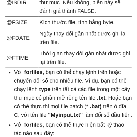
@ISDIR
thư mục. Nếu không, biến này sẽ
đánh giá thành FALSE.
@FSIZE
Kích thước file, tính bằng byte.
Ngày thay đổi gần nhất được ghi lại
@FDATE
trên file.
Thời gian thay đổi gần nhất được ghi
@FTIME
lại trên file.
Với
forfiles,
bạn có thể chạy lệnh trên hoặc
chuyển đối số cho nhiều file. Ví dụ, bạn có thể
chạy lệnh
type
trên tất cả các file trong một cây
thư mục có phần mở rộng tên file
.txt.
Hoặc bạn
có thể thực thi mọi file batch (*
.bat)
trên ổ đĩa
C, với tên file
"Myinput.txt"
làm đối số đầu tiên.
Với
forfiles,
bạn có thể thực hiện bất kỳ thao
tác nào sau đây: