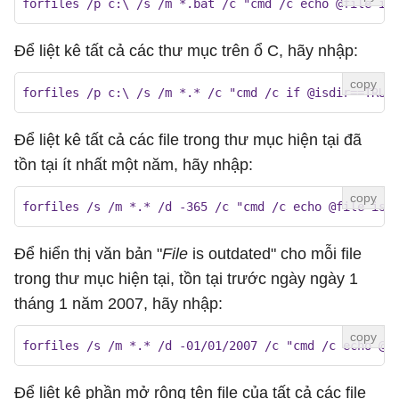
forfiles /p c:\ /s /m *.bat /c "cmd /c echo @file is
Để liệt kê tất cả các thư mục trên ổ C, hãy nhập:
forfiles /p c:\ /s /m *.* /c "cmd /c if @isdir==TRUE
Để liệt kê tất cả các file trong thư mục hiện tại đã
tồn tại ít nhất một năm, hãy nhập:
forfiles /s /m *.* /d -365 /c "cmd /c echo @file is 
Để hiển thị văn bản "
File
is outdated" cho mỗi file
trong thư mục hiện tại, tồn tại trước ngày ngày 1
tháng 1 năm 2007, hãy nhập:
forfiles /s /m *.* /d -01/01/2007 /c "cmd /c echo @f
Để liệt kê phần mở rộng tên file của tất cả các file