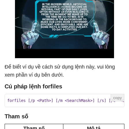
Để biết ví dụ về cách sử dụng lệnh này, vui lòng
xem phần ví dụ bên dưới.
Cú pháp lệnh forfiles
forfiles [/p <Path>] [/m <SearchMask>] [/s] [/c "<Co
Tham số
Tham số
Mô tả