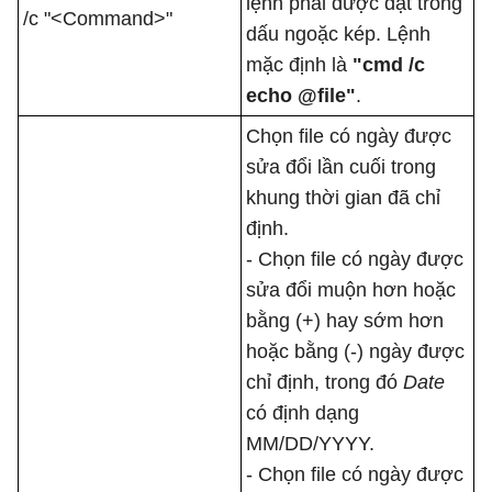
lệnh phải được đặt trong
/c "<Command>"
dấu ngoặc kép. Lệnh
mặc định là
"cmd /c
echo @file"
.
Chọn file có ngày được
sửa đổi lần cuối trong
khung thời gian đã chỉ
định.
- Chọn file có ngày được
sửa đổi muộn hơn hoặc
bằng (+) hay sớm hơn
hoặc bằng (-) ngày được
chỉ định, trong đó
Date
có định dạng
MM/DD/YYYY.
- Chọn file có ngày được