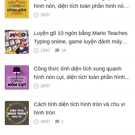
hình nón, diện tích toàn phần hình nón,
thể tích hình nón, V nón
20/07
Luyện gõ 10 ngón bằng Mario Teaches
Typing online, game luyện đánh máy
cực hấp dẫn
13/07
18
Công thức tính diện tích xung quanh
hình nón cụt, diện tích toàn phần hình
nón cụt, thể tích hình nón cụt
20/07
Cách tính diện tích hình tròn và chu vi
hình tròn
29/07
1