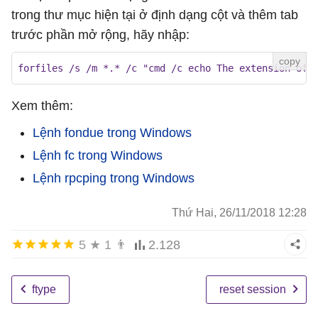
trong thư mục hiện tại ở định dạng cột và thêm tab
trước phần mở rộng, hãy nhập:
forfiles /s /m *.* /c "cmd /c echo The extension of 
Xem thêm:
Lệnh fondue trong Windows
Lệnh fc trong Windows
Lệnh rpcping trong Windows
Thứ Hai, 26/11/2018 12:28
5
★
1
👨
2.128
ftype
reset session