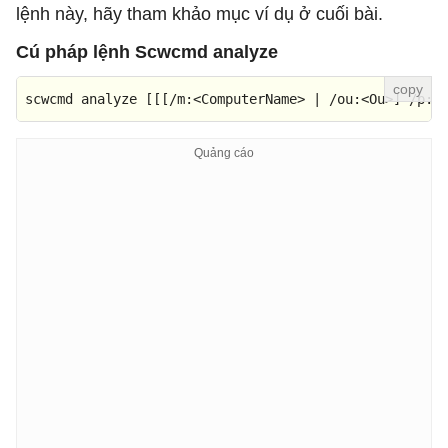
lệnh này, hãy tham khảo mục ví dụ ở cuối bài.
Cú pháp lệnh Scwcmd analyze
scwcmd analyze [[[/m:<ComputerName> | /ou:<Ou>] /p:<