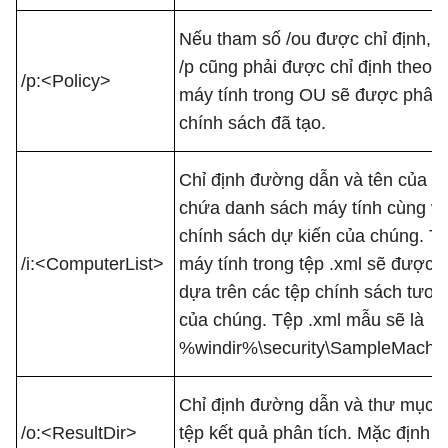
Nếu tham số /ou được chỉ định, t
/p cũng phải được chỉ định theo. 
/p:<Policy>
máy tính trong OU sẽ được phân 
chính sách đã tạo.
Chỉ định đường dẫn và tên của tệ
chứa danh sách máy tính cùng vớ
chính sách dự kiến của chúng. Tấ
/i:<ComputerList>
máy tính trong tệp .xml sẽ được p
dựa trên các tệp chính sách tươ
của chúng. Tệp .xml mẫu sẽ là
%windir%\security\SampleMachine
Chỉ định đường dẫn và thư mục n
/o:<ResultDir>
tệp kết quả phân tích. Mặc định s