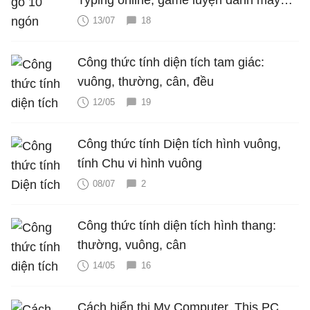
Typing online, game luyện đánh máy
cực hấp dẫn
13/07
18
Công thức tính diện tích tam giác:
vuông, thường, cân, đều
12/05
19
Công thức tính Diện tích hình vuông,
tính Chu vi hình vuông
08/07
2
Công thức tính diện tích hình thang:
thường, vuông, cân
14/05
16
Cách hiển thị My Computer, This PC