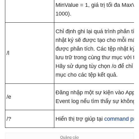
MinValue = 1, giá trị tối đa MaxVa
1000).
Chỉ định ghi lại quá trình phân tíc
nhật ký sẽ được tạo cho mỗi máy 
được phân tích. Các tệp nhật ký
/l
lưu trữ trong cùng thư mục với tệ
Hãy sử dụng tùy chọn /o để chỉ đ
mục cho các tệp kết quả.
Đăng nhập một sự kiện vào Appli
/e
Event log nếu tìm thấy sự không 
/?
Hiển thị trợ giúp tại
command pro