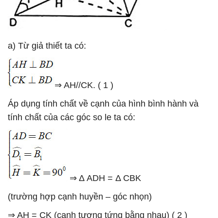
a) Từ giả thiết ta có:
⇒ AH//CK. ( 1 )
Áp dụng tính chất về cạnh của hình bình hành và
tính chất của các góc so le ta có:
⇒ Δ ADH = Δ CBK
(trường hợp cạnh huyền – góc nhọn)
⇒ AH = CK (cạnh tương tứng bằng nhau) ( 2 )