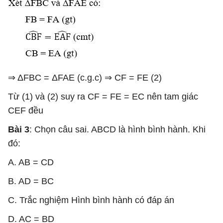
⇒ ΔFBC = ΔFAE (c.g.c) ⇒ CF = FE (2)
Từ (1) và (2) suy ra CF = FE = EC nên tam giác
CEF đều
Bài 3
: Chọn câu sai. ABCD là hình bình hành. Khi
đó:
A. AB = CD
B. AD = BC
C. Trắc nghiệm Hình bình hành có đáp án
D. AC = BD