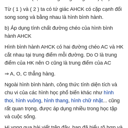
Từ ( 1 ) và ( 2 ) ta có tứ giác AHCK có cặp cạnh đối
song song và bằng nhau là hình bình hành.
b) Áp dụng tính chất đường chéo của hình bình
hành AHCK
Hình bình hành AHCK có hai đường chéo AC và HK
cắt nhau tại trung điểm mỗi đường. Do O là trung
điểm của HK nên O cũng là trung điểm của AC
⇒ A, O, C thẳng hàng.
Ngoài hình bình hành, công thức tính diện tích và
chu vi của các hình học phổ biến khác như
hình
thoi
,
hình vuông
,
hình thang
,
hình chữ nhật
... cũng
rất quan trọng, được áp dụng nhiều trong học tập
và cuộc sống.
Hi vọng qua bài viết trên đây, bạn đã hiểu rõ hơn và