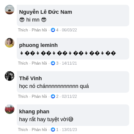
Nguyễn Lê Đức Nam
😎 hi mn 😎
Thích
·
Phản hồi
·
4
·
06/03/22
phuong leminh
👧��👧��👧��👧��👧��👧��
Thích
·
Phản hồi
·
3
·
14/11/21
Thế Vinh
học nó chánnnnnnnnnnn quá
Thích
·
Phản hồi
·
2
·
02/11/22
khang phan
hay rất hay tuyệt vời😅
Thích
·
Phản hồi
·
1
·
13/01/23