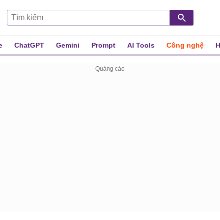
e
ChatGPT
Gemini
Prompt
AI Tools
Công nghệ
H