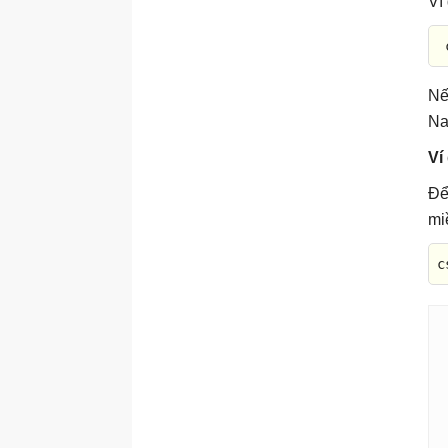
Ví
Fsutil 8dot3name
Fsutil file
 
Fsutil fsinfo
Nế
Fsutil hardlink
Na
Fsutil objectid
Ví
Fsutil quota
Fsutil repair
Để
mi
Fsutil resource
Fsutil reparsepoint
c
Fsutil sparse
Fsutil tiering
Fsutil transaction
route_ws2008
rpcinfo
rpcping