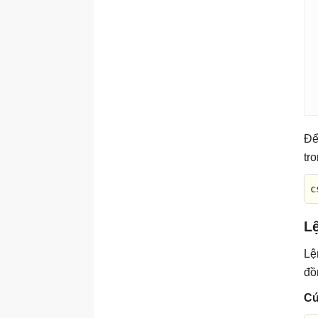
getmac
Scwcmd
Scwcmd analyze
Scwcmd configure
Scwcmd register
secedit
Để
secedit:analyze
tr
secedit:configure
c
secedit:export
secedit:generaterollback
L
secedit:import
Lệ
secedit:validate
đồ
gpfixup
Cú
serverceipoptin