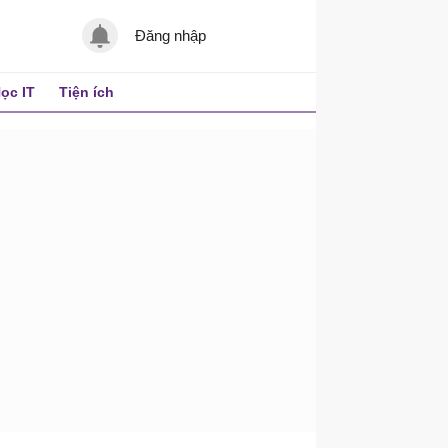
Đăng nhập
ọc IT
Tiện ích