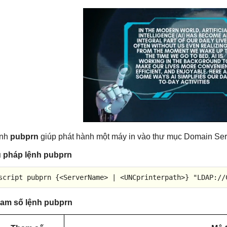
nh
pubprn
giúp phát hành một máy in vào thư mục Domain Ser
 pháp lệnh pubprn
script pubprn {
<
ServerName
>
 | 
<
UNCprinterpath
>
} "LDAP://
am số lệnh pubprn