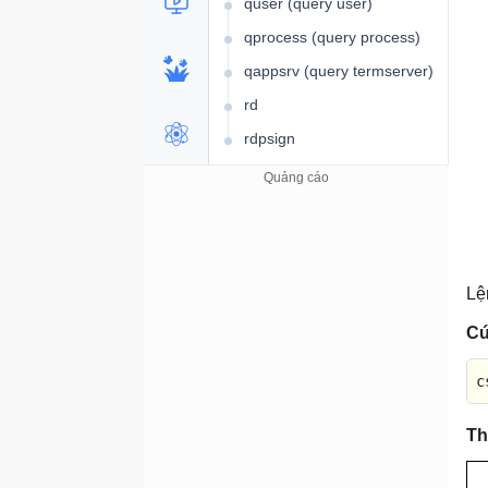
quser (query user)
qprocess (query process)
qappsrv (query termserver)
rd
rdpsign
reg add
reg compare
reg copy
reg delete
Lệ
reg export
Cú
reg import và reg load
reg query
c
reg restore và reg save
Th
reg unload
reg regini