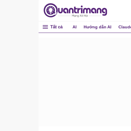
exit
finger
flattemp
Tất cả
AI
Hướng dẫn AI
Claud
findstr
fondue
mapadmin
Mode
nlbmgr
openfiles
perfmon
pagefileconfig
pnpunattend & pnputil
Pentnt
popd & pushd
PowerShell