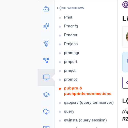
PowerShell_ise
LỆNH WINDOWS
L
Print
Prncnfg
Prndrvr
Prnjobs
prnmngr
prnport
prnqctl
prompt
pubprn &
pushprinterconnections
L
qappsrv (query termserver)
query
(Á
R2
qwinsta (query session)