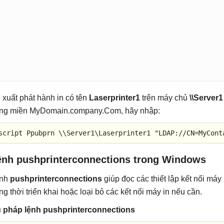
 xuất phát hành in có tên
Laserprinter1
trên máy chủ
\\Server1
ong miền MyDomain.company.Com, hãy nhập:
script 
Ppubprn
 \\
Server1
\
Laserprinter1
"LDAP://CN=MyCont
ệnh pushprinterconnections trong Windows
nh
pushprinterconnections
giúp đọc các thiết lập kết nối máy 
ng thời triển khai hoặc loại bỏ các kết nối máy in nếu cần.
 pháp lệnh pushprinterconnections