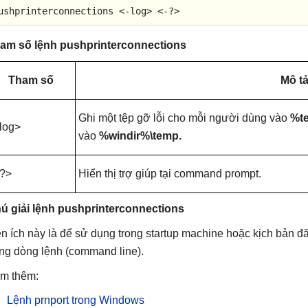
ushprinterconnections <-
log
> <-?>
am số lệnh pushprinterconnections
Tham số
Mô t
Ghi một tệp gỡ lỗi cho mỗi người dùng vào
%t
log>
vào
%windir%\temp.
-?>
Hiển thị trợ giúp tại
command prompt
.
ú giải lệnh pushprinterconnections
ện ích này là để sử dụng trong startup machine hoặc kịch bản
ong dòng lệnh (command line).
m thêm:
Lệnh prnport trong Windows