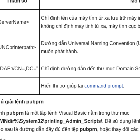
Tham số
Mô 
Chỉ định tên của máy tính từ xa lưu trữ má
ServerName>
không chỉ định máy tính từ xa, máy tính cục
Đường dẫn Universal Naming Convention (
UNCprinterpath>
muốn phát hành.
LDAP://CN=,DC="
Chỉ định đường dẫn đến thư mục Domain Se
Hiển thị trợ giúp tại
command prompt
.
ú giải lệnh pubprn
nh
pubprn
là một tập lệnh Visual Basic nằm trong thư mục
INdir%\System32\printing_Admin_Scripts\
. Để sử dụng lện
eo sau là đường dẫn đầy đủ đến tệp
pubprn
, hoặc thay đổi cá