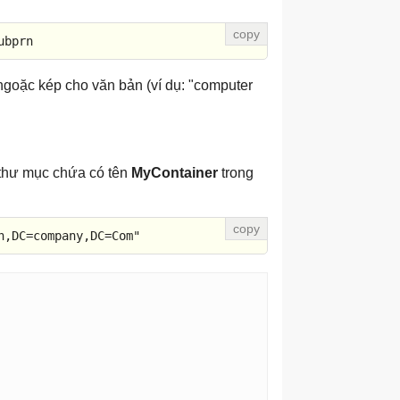
ubprn
goặc kép cho văn bản (ví dụ: "computer
thư mục chứa có tên
MyContainer
trong
n,DC=company,DC=Com"