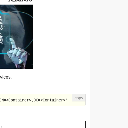
Advertisement
vices.
CN=
<
Container
>
,DC=
<
Container
>
"