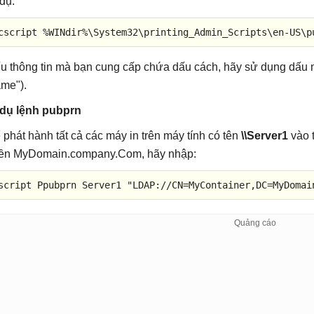
 dụ:
cscript %WINdir%\System32\printing_Admin_Scripts\en-US\p
u thông tin mà bạn cung cấp chứa dấu cách, hãy sử dụng dấu n
me").
 dụ lệnh pubprn
 phát hành tất cả các máy in trên máy tính có tên
\\Server1
vào 
ền MyDomain.company.Com, hãy nhập:
script 
Ppubprn
Server1
"LDAP://CN=MyContainer,DC=MyDomai