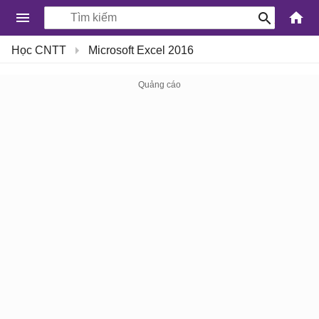
-
Học CNTT
Microsoft Excel 2016
Kiến
Thức
Công
Nghệ
Khoa
Học
và
Cuộc
sống