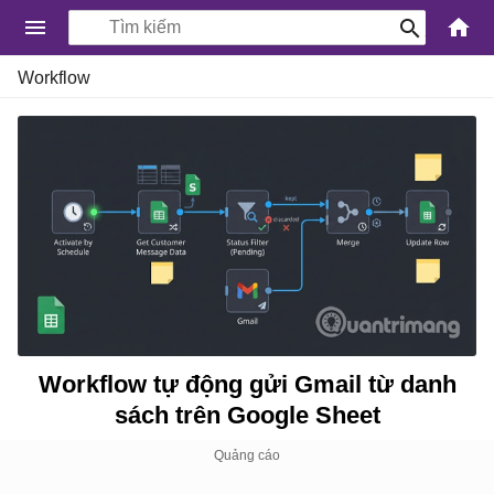
-
Workflow
Kiến
Thức
Công
Nghệ
Khoa
Học
và
Cuộc
sống
Workflow tự động gửi Gmail từ danh
sách trên Google Sheet