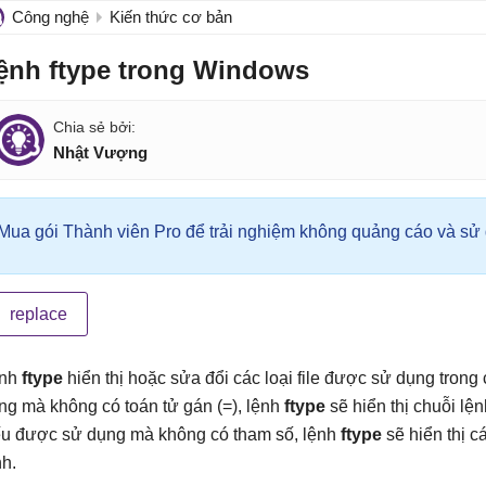
Công nghệ
Kiến thức cơ bản
ệnh ftype trong Windows
Nhật Vượng
Mua gói Thành viên Pro để trải nghiệm không quảng cáo và sử d
replace
nh
ftype
hiển thị hoặc sửa đổi các loại file được sử dụng trong 
ng mà không có toán tử gán (=), lệnh
ftype
sẽ hiển thị chuỗi lện
u được sử dụng mà không có tham số, lệnh
ftype
sẽ hiển thị c
nh.