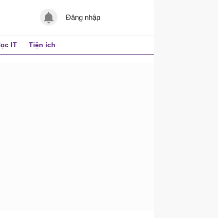
Đăng nhập
ọc IT
Tiện ích