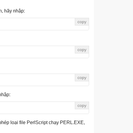
nh, hãy nhập:
nhập:
o phép loại file PerlScript chạy PERL.EXE,