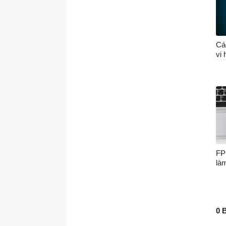
Các
vi 
FP
là
0 