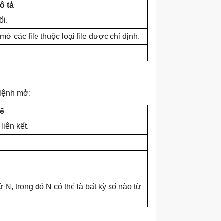
ô tả
ổi.
ở các file thuộc loại file được chỉ định.
 lệnh mở:
hế
liên kết.
 N, trong đó N có thể là bất kỳ số nào từ