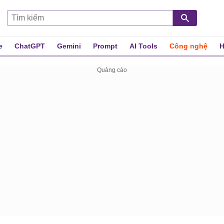
e
ChatGPT
Gemini
Prompt
AI Tools
Công nghệ
H