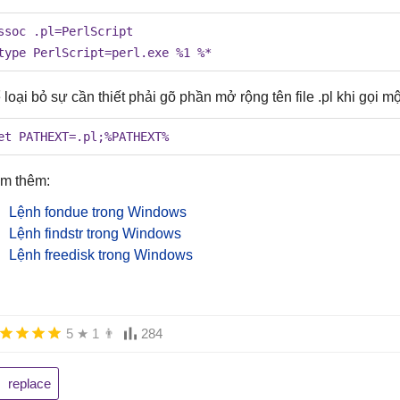
ssoc .pl=PerlScript 

type PerlScript=perl.exe %1 %*
 loại bỏ sự cần thiết phải gõ phần mở rộng tên file .pl khi gọi mộ
et PATHEXT=.pl;%PATHEXT%
m thêm:
Lệnh fondue trong Windows
Lệnh findstr trong Windows
Lệnh freedisk trong Windows
5
★
1
👨
284
replace