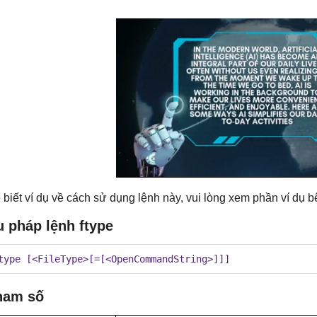
 biết ví dụ về cách sử dụng lệnh này, vui lòng xem phần ví dụ b
 pháp lệnh ftype
type [<FileType>[=[<OpenCommandString>]]]
ham số