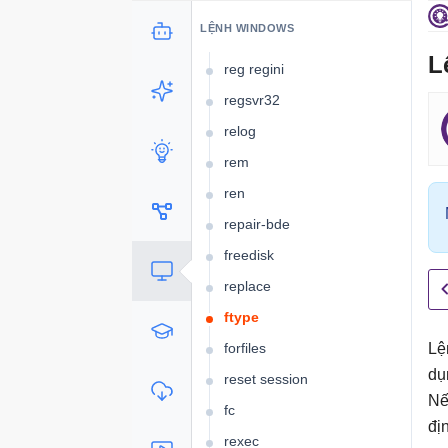
reg restore và reg save
LỆNH WINDOWS
reg unload
L
reg regini
regsvr32
relog
rem
ren
repair-bde
freedisk
replace
ftype
forfiles
Lệ
dụ
reset session
Nế
fc
đị
rexec