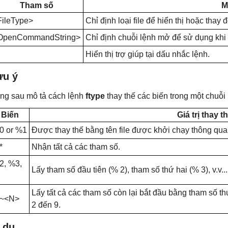
Tham số
M
FileType>
Chỉ định loại file để hiển thị hoặc thay đ
OpenCommandString>
Chỉ định chuỗi lệnh mở để sử dụng khi m
Hiển thị trợ giúp tại dấu nhắc lệnh.
ưu ý
ng sau mô tả cách lệnh
ftype
thay thế các biến trong một chuỗi
Biến
Giá trị thay t
0 or %1
Được thay thế bằng tên file được khởi chạy thông qua 
*
Nhận tất cả các tham số.
2, %3,
Lấy tham số đầu tiên (% 2), tham số thứ hai (% 3), v.v...
Lấy tất cả các tham số còn lại bắt đầu bằng tham số thứ
~<N>
2 đến 9.
 dụ