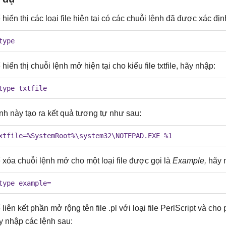
 hiển thị các loại file hiện tại có các chuỗi lệnh đã được xác đị
type
 hiển thị chuỗi lệnh mở hiện tại cho kiểu file txtfile, hãy nhập:
type txtfile
nh này tạo ra kết quả tương tự như sau:
xtfile=%SystemRoot%\system32\NOTEPAD.EXE %1
 xóa chuỗi lệnh mở cho một loại file được gọi là
Example,
hãy 
type example=
 liên kết phần mở rộng tên file .pl với loại file PerlScript và ch
y nhập các lệnh sau: