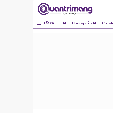
query
qwinsta (query session)
quser (query user)
Tất cả
AI
Hướng dẫn AI
Claud
qprocess (query process)
qappsrv (query termserver)
rd
rdpsign
reg add
reg compare
reg copy
reg delete
reg export
reg import và reg load
reg query