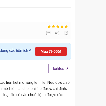
ụng các tiện ích AI
Mua 79.000đ
forfiles
các liên kết mở rộng tên file. Nếu được sử
h mở hiện tại cho loại file được chỉ định.
ác loại file có các chuỗi lệnh được xác