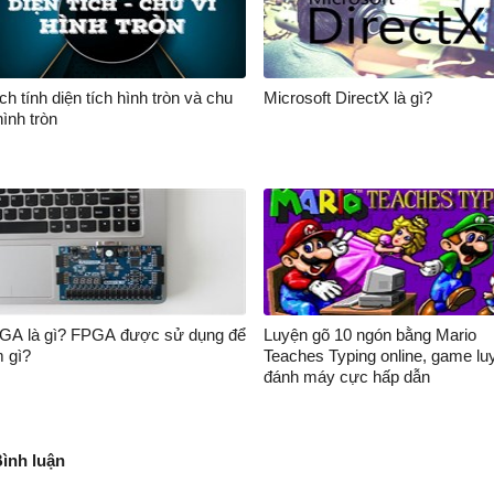
h tính diện tích hình tròn và chu
Microsoft DirectX là gì?
hình tròn
GA là gì? FPGA được sử dụng để
Luyện gõ 10 ngón bằng Mario
m gì?
Teaches Typing online, game lu
đánh máy cực hấp dẫn
Bình luận