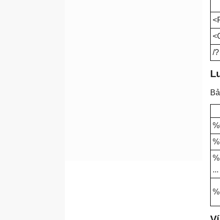
route_ws2008
<
rpcinfo
rpcping
<
getmac
/?
Scwcmd
L
Scwcmd analyze
Bả
Scwcmd configure
Scwcmd register
%
secedit
%
secedit:analyze
secedit:configure
%
...
secedit:export
secedit:generaterollback
%
secedit:import
Ví
secedit:validate