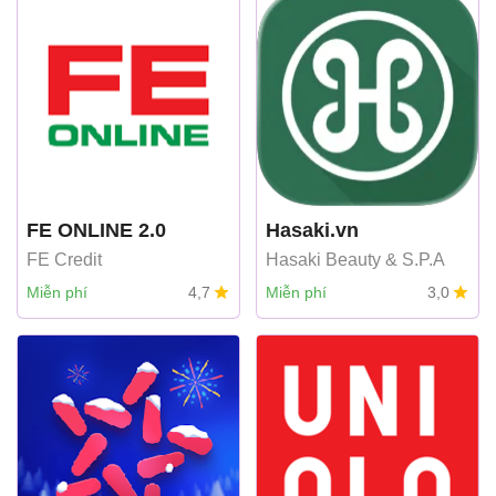
FE ONLINE 2.0
Hasaki.vn
FE Credit
Hasaki Beauty & S.P.A
Miễn phí
4,7
Miễn phí
3,0