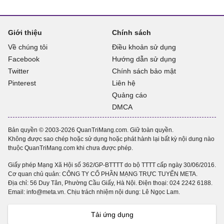
Giới thiệu
Chính sách
Về chúng tôi
Điều khoản sử dụng
Facebook
Hướng dẫn sử dụng
Twitter
Chính sách bảo mật
Pinterest
Liên hệ
Quảng cáo
DMCA
Bản quyền © 2003-2026 QuanTriMang.com. Giữ toàn quyền.
Không được sao chép hoặc sử dụng hoặc phát hành lại bất kỳ nội dung nào
thuộc QuanTriMang.com khi chưa được phép.
Giấy phép Mạng Xã Hội số 362/GP-BTTTT do bộ TTTT cấp ngày 30/06/2016.
Cơ quan chủ quản: CÔNG TY CỔ PHẦN MẠNG TRỰC TUYẾN META.
Địa chỉ: 56 Duy Tân, Phường Cầu Giấy, Hà Nội. Điện thoại:
024 2242 6188
.
Email: info@meta.vn. Chịu trách nhiệm nội dung: Lê Ngọc Lam.
Tải ứng dụng