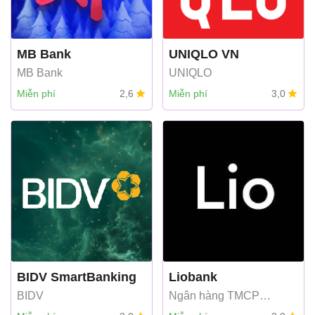
MB Bank
UNIQLO VN
MB Bank
UNIQLO
Miễn phí
2,6
Miễn phí
3,0
BIDV SmartBanking
Liobank
BIDV
Ngân hàng TMCP
Phương Đông