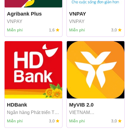
Agribank Plus
VNPAY
VNPAY
VNPAY
Miễn phí
1,6
Miễn phí
3,0
HDBank
MyVIB 2.0
Ngân hàng Phát triển TP
VIETNAM
HCM
INTERNATIONAL
Miễn phí
3,0
Miễn phí
3,0
COMMERCIAL JOINT