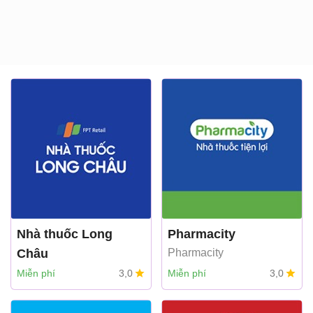
Nhà thuốc Long
Pharmacity
Châu
Pharmacity
FPT LONG CHAU
Miễn phí
3,0
Miễn phí
3,0