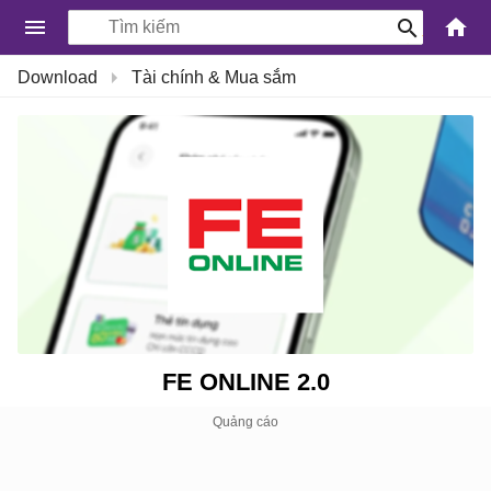
-
Download
Tài chính & Mua sắm
Kiến
Thức
Công
Nghệ
Khoa
Học
và
Cuộc
sống
FE ONLINE 2.0