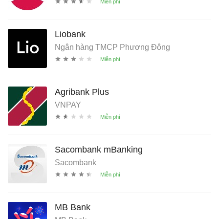
Liobank
Ngân hàng TMCP Phương Đông
Agribank Plus
VNPAY
Sacombank mBanking
Sacombank
MB Bank