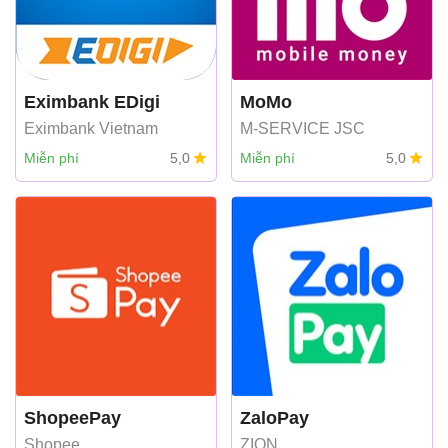
Eximbank EDigi
MoMo
Eximbank Vietnam
M-SERVICE JSC
Miễn phí
5,0
Miễn phí
5,0
ShopeePay
ZaloPay
Shopee
ZION