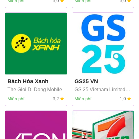
Miễn phí
3,0
Miễn phí
3,0
Bách Hóa Xanh
GS25 VN
The Gioi Di Dong Mobile
GS 25 Vietnam Limited
Liability Company
Miễn phí
3,2
Miễn phí
1,0