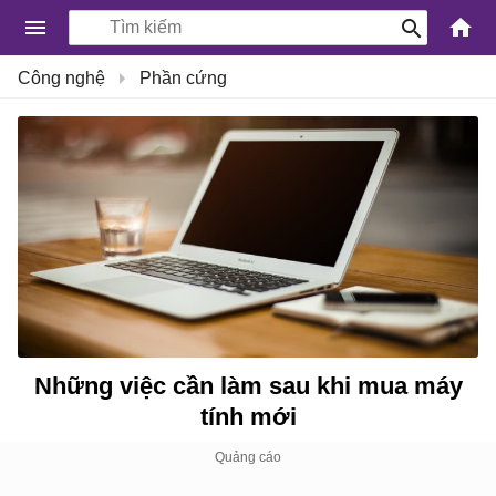
-
Công nghệ
Phần cứng
Kiến
Thức
Công
Nghệ
Khoa
Học
và
Cuộc
sống
Những việc cần làm sau khi mua máy
tính mới