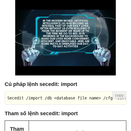
Cú pháp lệnh secedit: import
Secedit /import /db <database file name> /cfg <confi
Tham số lệnh secedit: import
Tham