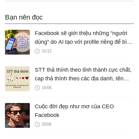
Bạn nên đọc
Facebook sẽ giới thiệu những "người
dùng" do AI tạo với profile riêng để bình
luận về bài đăng của bạn
31/12
STT thả thính theo tỉnh thành cực chất,
cap thả thính theo các địa danh, tên
đường phố ở Việt Nam
15/06
Cuộc đời đẹp như mơ của CEO
Facebook
20/06