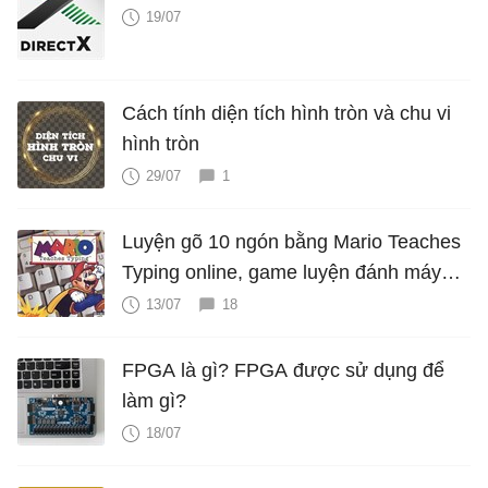
19/07
Cách tính diện tích hình tròn và chu vi
hình tròn
29/07
1
Luyện gõ 10 ngón bằng Mario Teaches
Typing online, game luyện đánh máy
cực hấp dẫn
13/07
18
FPGA là gì? FPGA được sử dụng để
làm gì?
18/07