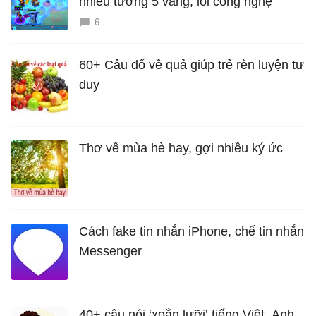
nhiều tướng 5 vàng, lõi công nghệ
6
60+ Câu đố về quả giúp trẻ rèn luyện tư
duy
Thơ về mùa hè hay, gợi nhiều ký ức
Cách fake tin nhắn iPhone, chế tin nhắn
Messenger
40+ câu nói ‘xoắn lưỡi’ tiếng Việt, Anh,