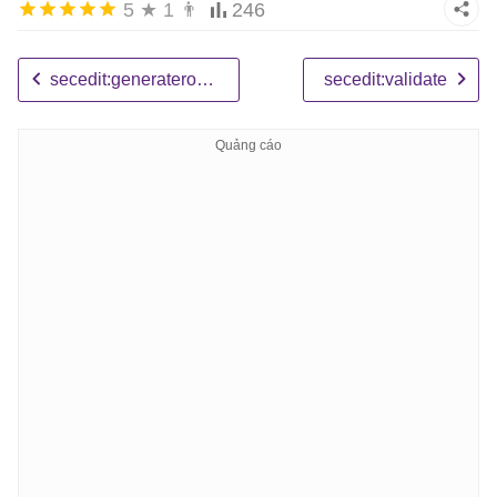
5
★
1
👨
246
secedit:generaterollback
secedit:validate