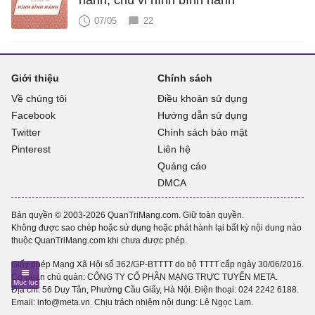
hành, chu vi hình bình hành
07/05
22
Giới thiệu
Chính sách
Về chúng tôi
Điều khoản sử dụng
Facebook
Hướng dẫn sử dụng
Twitter
Chính sách bảo mật
Pinterest
Liên hệ
Quảng cáo
DMCA
Bản quyền © 2003-2026 QuanTriMang.com. Giữ toàn quyền.
Không được sao chép hoặc sử dụng hoặc phát hành lại bất kỳ nội dung nào
thuộc QuanTriMang.com khi chưa được phép.
Giấy phép Mạng Xã Hội số 362/GP-BTTTT do bộ TTTT cấp ngày 30/06/2016.
Cơ quan chủ quản: CÔNG TY CỔ PHẦN MẠNG TRỰC TUYẾN META.
Địa chỉ: 56 Duy Tân, Phường Cầu Giấy, Hà Nội. Điện thoại:
024 2242 6188
.
Email: info@meta.vn. Chịu trách nhiệm nội dung: Lê Ngọc Lam.