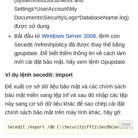
(systemroot\Documents and
Settings*UserAccount\My
Documents\Security\Logs*DatabaseName.log)
được sử dụng.
Bắt đầu từ
Windows Server 2008
, lệnh con
Secedit /refreshpolicy đã được thay thế bằng
gpupdate. Để biết thêm thông tin về cách làm
mới cài đặt bảo mật, hãy xem lệnh Gpupdate.
Ví dụ lệnh secedit: import
Để xuất cơ sở dữ liệu bảo mật và các chính sách
bảo mật miền sang tệp inf và sau đó nhập các tệp
này sang cơ sở dữ liệu khác để sao chép cài đặt
chính sách bảo mật trên máy tính khác, hãy gõ:
Secedit /export /db C:\Security\FY11\SecDbContoso.sd