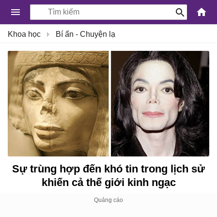
-
Khoa học
Bí ẩn - Chuyện lạ
Kiến
Thức
Công
Nghệ
Khoa
Học
và
Cuộc
sống
Sự trùng hợp đến khó tin trong lịch sử
khiến cả thế giới kinh ngạc