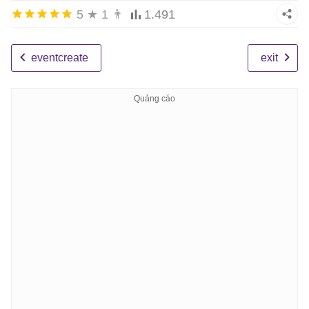
5
★
1
👨
1.491
eventcreate
exit