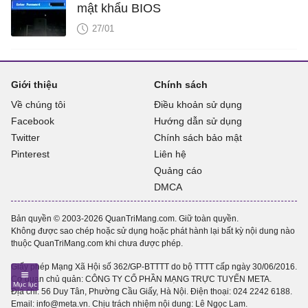
mật khẩu BIOS
27/01
Giới thiệu
Chính sách
Về chúng tôi
Điều khoản sử dụng
Facebook
Hướng dẫn sử dụng
Twitter
Chính sách bảo mật
Pinterest
Liên hệ
Quảng cáo
DMCA
Bản quyền © 2003-2026 QuanTriMang.com. Giữ toàn quyền.
Không được sao chép hoặc sử dụng hoặc phát hành lại bất kỳ nội dung nào
thuộc QuanTriMang.com khi chưa được phép.
Giấy phép Mạng Xã Hội số 362/GP-BTTTT do bộ TTTT cấp ngày 30/06/2016.
Cơ quan chủ quản: CÔNG TY CỔ PHẦN MẠNG TRỰC TUYẾN META.
Địa chỉ: 56 Duy Tân, Phường Cầu Giấy, Hà Nội. Điện thoại:
024 2242 6188
.
Email: info@meta.vn. Chịu trách nhiệm nội dung: Lê Ngọc Lam.