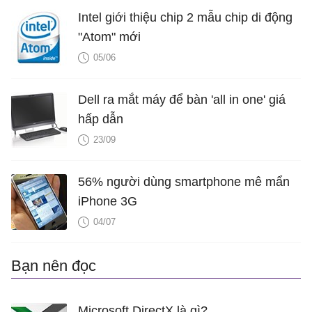
Intel giới thiệu chip 2 mẫu chip di động
"Atom" mới
05/06
Dell ra mắt máy để bàn 'all in one' giá
hấp dẫn
23/09
56% người dùng smartphone mê mẩn
iPhone 3G
04/07
Bạn nên đọc
Microsoft DirectX là gì?