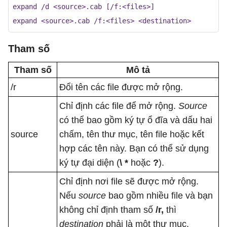
expand /d <source>.cab [/f:<files>]  

expand <source>.cab /f:<files> <destination>
Tham số
Tham số
Mô tả
/r
Đổi tên các file được mở rộng.
Chỉ định các file để mở rộng.
Source
có thể bao gồm ký tự ổ đĩa và dấu hai
source
chấm, tên thư mục, tên file hoặc kết
hợp các tên này. Bạn có thể sử dụng
ký tự đại diện (
\ *
hoặc
?
).
Chỉ định nơi file sẽ được mở rộng.
Nếu
source
bao gồm nhiều file và bạn
không chỉ định tham số
/r,
thì
destination
phải là một thư mục.