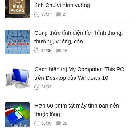
tính Chu vi hình vuông
08/07
2
Công thức tính diện tích hình thang:
thường, vuông, cân
14/05
16
Cách hiển thị My Computer, This PC
trên Desktop của Windows 10
31/03
Hơn 60 phím tắt máy tính bạn nên
thuộc lòng
09/06
28