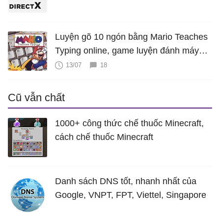
Luyện gõ 10 ngón bằng Mario Teaches
Typing online, game luyện đánh máy
cực hấp dẫn
13/07
18
Cũ vẫn chất
1000+ công thức chế thuốc Minecraft,
cách chế thuốc Minecraft
Danh sách DNS tốt, nhanh nhất của
Google, VNPT, FPT, Viettel, Singapore