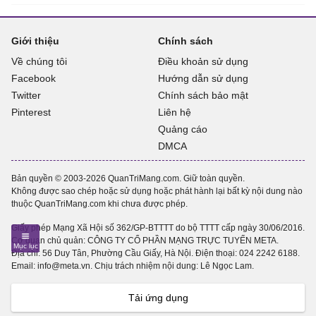
Giới thiệu
Chính sách
Về chúng tôi
Điều khoản sử dụng
Facebook
Hướng dẫn sử dụng
Twitter
Chính sách bảo mật
Pinterest
Liên hệ
Quảng cáo
DMCA
Bản quyền © 2003-2026 QuanTriMang.com. Giữ toàn quyền.
Không được sao chép hoặc sử dụng hoặc phát hành lại bất kỳ nội dung nào
thuộc QuanTriMang.com khi chưa được phép.
Giấy phép Mạng Xã Hội số 362/GP-BTTTT do bộ TTTT cấp ngày 30/06/2016.
Cơ quan chủ quản: CÔNG TY CỔ PHẦN MẠNG TRỰC TUYẾN META.
Địa chỉ: 56 Duy Tân, Phường Cầu Giấy, Hà Nội. Điện thoại:
024 2242 6188
.
Email: info@meta.vn. Chịu trách nhiệm nội dung: Lê Ngọc Lam.
Tải ứng dụng