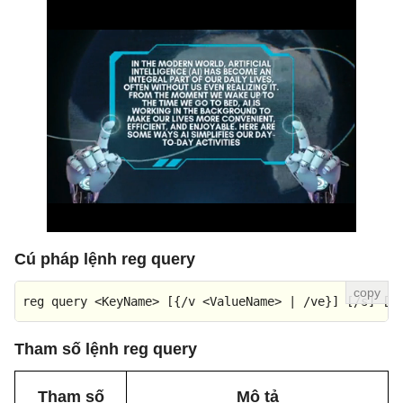
Cú pháp lệnh reg query
reg query <KeyName> [{/v <ValueName> | /ve}] [/s] [/
Tham số lệnh reg query
Tham số
Mô tả