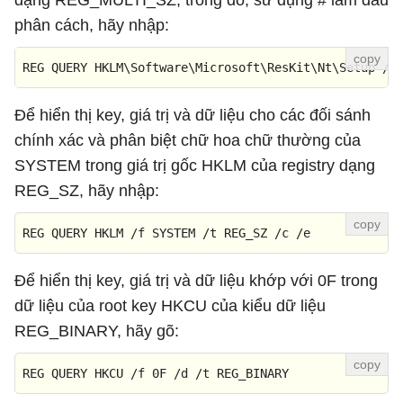
dạng REG_MULTI_SZ, trong đó, sử dụng # làm dấu
phân cách, hãy nhập:
REG QUERY HKLM\Software\Microsoft\ResKit\Nt\Setup /s
Để hiển thị key, giá trị và dữ liệu cho các đối sánh
chính xác và phân biệt chữ hoa chữ thường của
SYSTEM trong giá trị gốc HKLM của registry dạng
REG_SZ, hãy nhập:
REG QUERY HKLM /f SYSTEM /t REG_SZ /c /e
Để hiển thị key, giá trị và dữ liệu khớp với 0F trong
dữ liệu của root key HKCU của kiểu dữ liệu
REG_BINARY, hãy gõ:
REG QUERY HKCU /f 0F /d /t REG_BINARY