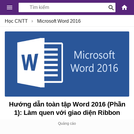
-
Học CNTT
Microsoft Word 2016
Kiến
Thức
Công
Nghệ
Khoa
Học
và
Cuộc
sống
Hướng dẫn toàn tập Word 2016 (Phần
1): Làm quen với giao diện Ribbon