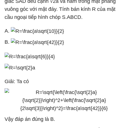
giác SAD đều cạnh √2a và nằm trong mặt phẳng
vuông góc với mặt đáy. Tính bán kính R của mặt
cầu ngoại tiếp hình chóp S.ABCD.
A.
B.
Giải: Ta có
Vậy đáp án đúng là B.