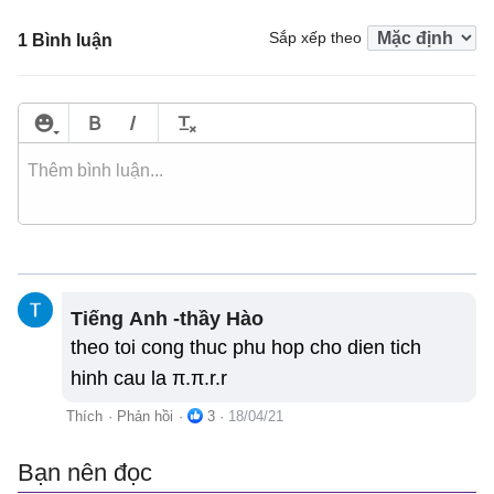
Sắp xếp theo
1 Bình luận
Tiếng Anh -thầy Hào
theo toi cong thuc phu hop cho dien tich
hinh cau la π.π.r.r
Thích
·
Phản hồi
·
3
·
18/04/21
Bạn nên đọc