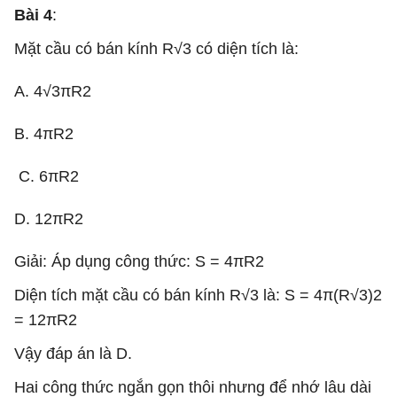
Bài 4
:
Mặt cầu có bán kính R√3 có diện tích là:
A. 4√3πR2
B. 4πR2
C. 6πR2
D. 12πR2
Giải: Áp dụng công thức: S = 4πR2
Diện tích mặt cầu có bán kính R√3 là: S = 4π(R√3)2
= 12πR2
Vậy đáp án là D.
Hai công thức ngắn gọn thôi nhưng để nhớ lâu dài