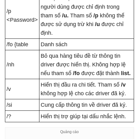
người dùng được chỉ định trong
/p
tham số
/u.
Tham số
/p
không thể
<Password>
được sử dụng trừ khi
/u
được chỉ
định.
/fo {table
Danh sách
Bỏ qua hàng tiêu đề từ thông tin
/nh
driver được hiển thị. Không hợp lệ
nếu tham số
/fo
được đặt thành
list.
Hiển thị đầu ra chi tiết. Tham số
/v
/v
không hợp lệ cho các driver đã ký.
/si
Cung cấp thông tin về driver đã ký.
/?
Hiển thị trợ giúp tại dấu nhắc lệnh.