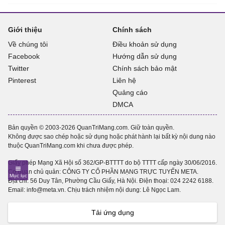
Giới thiệu
Chính sách
Về chúng tôi
Điều khoản sử dụng
Facebook
Hướng dẫn sử dụng
Twitter
Chính sách bảo mật
Pinterest
Liên hệ
Quảng cáo
DMCA
Bản quyền © 2003-2026 QuanTriMang.com. Giữ toàn quyền.
Không được sao chép hoặc sử dụng hoặc phát hành lại bất kỳ nội dung nào
thuộc QuanTriMang.com khi chưa được phép.
Giấy phép Mạng Xã Hội số 362/GP-BTTTT do bộ TTTT cấp ngày 30/06/2016.
Cơ quan chủ quản: CÔNG TY CỔ PHẦN MẠNG TRỰC TUYẾN META.
Địa chỉ: 56 Duy Tân, Phường Cầu Giấy, Hà Nội. Điện thoại:
024 2242 6188
.
Email: info@meta.vn. Chịu trách nhiệm nội dung: Lê Ngọc Lam.
Tải ứng dụng