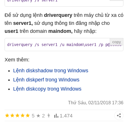
driverquery /s server1
Để sử dụng lệnh
driverquery
trên máy chủ từ xa có
tên
server1,
sử dụng thông tin đăng nhập cho
user1
trên domain
maindom,
hãy nhập:
driverquery /s server1 /u maindom\user1 /p p@ssw3d
Xem thêm:
Lệnh diskshadow trong Windows
Lệnh diskperf trong Windows
Lệnh diskcopy trong Windows
Thứ Sáu, 02/11/2018 17:36
5
★
2
👨
1.474