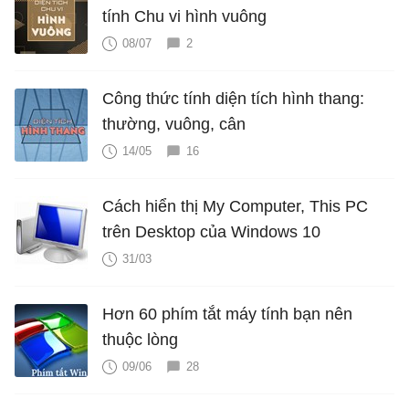
tính Chu vi hình vuông
08/07
2
Công thức tính diện tích hình thang:
thường, vuông, cân
14/05
16
Cách hiển thị My Computer, This PC
trên Desktop của Windows 10
31/03
Hơn 60 phím tắt máy tính bạn nên
thuộc lòng
09/06
28