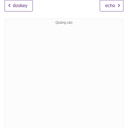
doskey
echo