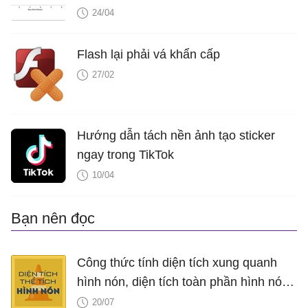
24/04
Flash lại phải vá khẩn cấp
27/02
Hướng dẫn tách nền ảnh tạo sticker
ngay trong TikTok
10/04
Bạn nên đọc
Công thức tính diện tích xung quanh
hình nón, diện tích toàn phần hình nón,
thể tích hình nón, V nón
20/07