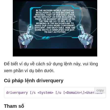
Để biết ví dụ về cách sử dụng lệnh này, vui lòng
xem phần ví dụ bên dưới.
Cú pháp lệnh driverquery
driverquery [/s <System> [/u [<Domain>\]<Username> [
Tham số