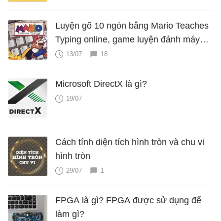
Luyện gõ 10 ngón bằng Mario Teaches
Typing online, game luyện đánh máy
cực hấp dẫn
13/07
18
Microsoft DirectX là gì?
19/07
Cách tính diện tích hình tròn và chu vi
hình tròn
29/07
1
FPGA là gì? FPGA được sử dụng để
làm gì?