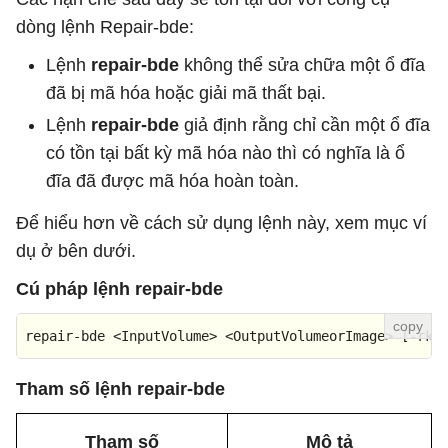
dòng lệnh Repair-bde:
Lệnh
repair-bde
không thể sửa chữa một ổ đĩa
đã bị mã hóa hoặc giải mã thất bại.
Lệnh
repair-bde
giả định rằng chỉ cần một ổ đĩa
có tồn tại bất kỳ mã hóa nào thì có nghĩa là ổ
đĩa đã được mã hóa hoàn toàn.
Để hiểu hơn về cách sử dụng lệnh này, xem mục ví
dụ ở bên dưới.
Cú pháp lệnh repair-bde
repair-bde <InputVolume> <OutputVolumeorImage> 
[-rk]
Tham số lệnh repair-bde
Tham số
Mô tả