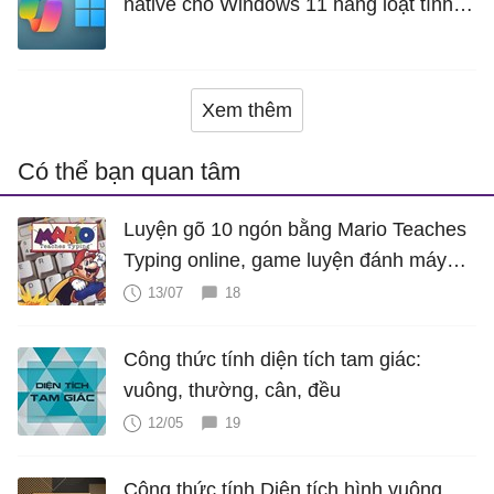
native cho Windows 11 hàng loạt tính
năng mới Hữu Ích
Xem thêm
Có thể bạn quan tâm
Luyện gõ 10 ngón bằng Mario Teaches
Typing online, game luyện đánh máy
cực hấp dẫn
13/07
18
Công thức tính diện tích tam giác:
vuông, thường, cân, đều
12/05
19
Công thức tính Diện tích hình vuông,