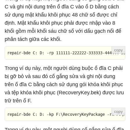
C và ghi nội dung trên ổ đĩa C vào ổ D bằng cách
sử dụng mật khẩu khôi phục 48 chữ số được chỉ
định. Mật khẩu khôi phục phải được nhập vào 8
khối gồm mỗi khối sáu chữ số với dấu gạch nối để
phân tách giữa các khối.
repair-bde C: D:
-rp
111111
-222222
-333333
-444444
-555
Trong ví dụ này, một người dùng buộc ổ đĩa C phải
bị gỡ bỏ và sau đó cố gắng sửa và ghi nội dung
trên ổ đĩa C bằng cách sử dụng gói khóa khôi phục
và tệp khóa khôi phục (RecoveryKey.bek) được lưu
trữ trên ổ F.
repair
-
bde C
:
 D
:
-
kp 
F
:
\
RecoveryKeyPackage 
-
rk 
F
:
\
Re
Trong ví dụ này, một người dùng cố gắng sửa ổ đĩa