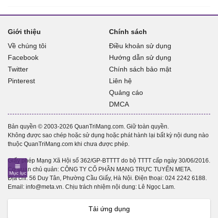
Giới thiệu
Chính sách
Về chúng tôi
Điều khoản sử dụng
Facebook
Hướng dẫn sử dụng
Twitter
Chính sách bảo mật
Pinterest
Liên hệ
Quảng cáo
DMCA
Bản quyền © 2003-2026 QuanTriMang.com. Giữ toàn quyền.
Không được sao chép hoặc sử dụng hoặc phát hành lại bất kỳ nội dung nào
thuộc QuanTriMang.com khi chưa được phép.
Giấy phép Mạng Xã Hội số 362/GP-BTTTT do bộ TTTT cấp ngày 30/06/2016.
Cơ quan chủ quản: CÔNG TY CỔ PHẦN MẠNG TRỰC TUYẾN META.
Địa chỉ: 56 Duy Tân, Phường Cầu Giấy, Hà Nội. Điện thoại:
024 2242 6188
.
Email: info@meta.vn. Chịu trách nhiệm nội dung: Lê Ngọc Lam.
Tải ứng dụng