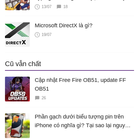
cực hấp dẫn
13/07
18
Microsoft DirectX là gì?
19/07
Cũ vẫn chất
Cập nhật Free Fire OB51, update FF
OB51
26
Phần gạch dưới biểu tượng pin trên
iPhone có nghĩa gì? Tại sao lại nguy
hiểm?