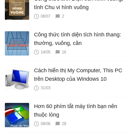
tính Chu vi hình vuông
08/07
2
Công thức tính diện tích hình thang:
thường, vuông, cân
14/05
16
Cách hiển thị My Computer, This PC
trên Desktop của Windows 10
31/03
Hơn 60 phím tắt máy tính bạn nên
thuộc lòng
09/06
28