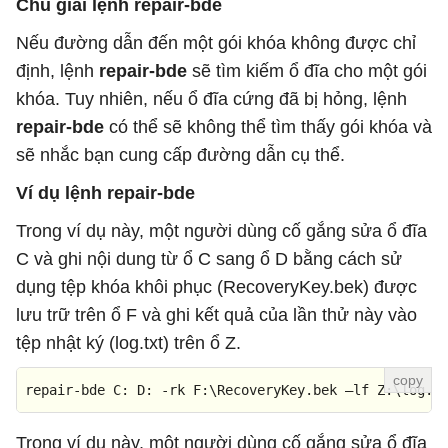
Chú giải lệnh repair-bde
Nếu đường dẫn đến một gói khóa không được chỉ
định, lệnh
repair-bde
sẽ tìm kiếm ổ đĩa cho một gói
khóa. Tuy nhiên, nếu ổ đĩa cứng đã bị hỏng, lệnh
repair-bde
có thể sẽ không thể tìm thấy gói khóa và
sẽ nhắc bạn cung cấp đường dẫn cụ thể.
Ví dụ lệnh repair-bde
Trong ví dụ này, một người dùng cố gắng sửa ổ đĩa
C và ghi nội dung từ ổ C sang ổ D bằng cách sử
dụng tệp khóa khôi phục (RecoveryKey.bek) được
lưu trữ trên ổ F và ghi kết quả của lần thử này vào
tệp nhật ký (log.txt) trên ổ Z.
repair-bde C: D:
-rk
F:\RecoveryKey.bek
–lf
Z:\log.t
Trong ví dụ này, một người dùng cố gắng sửa ổ đĩa