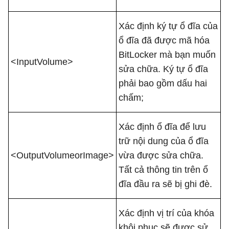
Xác định ký tự ổ đĩa của
ổ đĩa đã được mã hóa
BitLocker mà bạn muốn
<InputVolume>
sửa chữa. Ký tự ổ đĩa
phải bao gồm dấu hai
chấm;
Xác định ổ đĩa để lưu
trữ nội dung của ổ đĩa
<OutputVolumeorImage>
vừa được sửa chữa.
Tất cả thông tin trên ổ
đĩa đầu ra sẽ bị ghi đè.
Xác định vị trí của khóa
khôi phục sẽ được sử