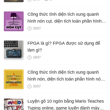
Công thức tính diện tích xung quanh
hình nón cụt, diện tích toàn phần hình
nón cụt, thể tích hình nón cụt
20/07
FPGA là gì? FPGA được sử dụng để
làm gì?
18/07
Công thức tính diện tích xung quanh
hình nón, diện tích toàn phần hình nón,
thể tích hình nón, V nón
20/07
Luyện gõ 10 ngón bằng Mario Teaches
Typing online, game luyện đánh máy