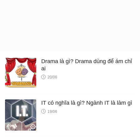
Drama là gì? Drama dùng để ám chỉ
ai
20/06
IT có nghĩa là gì? Ngành IT là làm gì
19/06