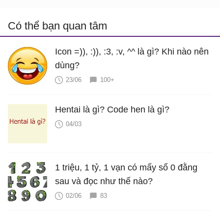
Có thể bạn quan tâm
Icon =)), :)), :3, :v, ^^ là gì? Khi nào nên
dùng?
23/06
100+
Hentai là gì? Code hen là gì?
04/03
1 triệu, 1 tỷ, 1 vạn có mấy số 0 đằng
sau và đọc như thế nào?
02/06
83