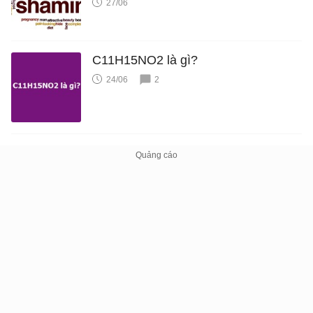
27/06
C11H15NO2 là gì?
24/06
2