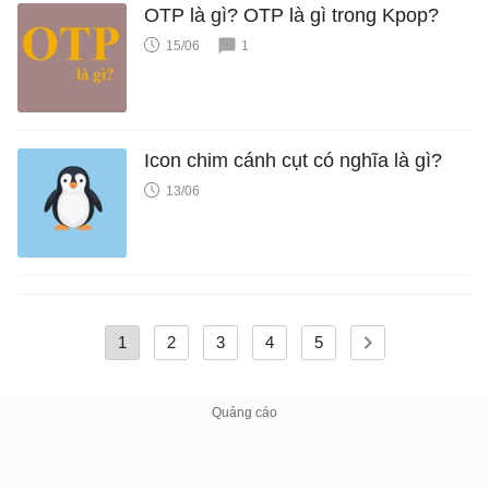
OTP là gì? OTP là gì trong Kpop?
15/06
1
Icon chim cánh cụt có nghĩa là gì?
13/06
1
2
3
4
5