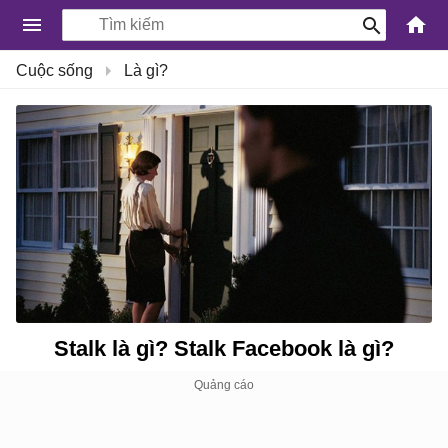
-
Cuộc sống
Là gì?
Kiến
Thức
Công
Nghệ
Khoa
Học
và
Cuộc
sống
Stalk là gì? Stalk Facebook là gì?