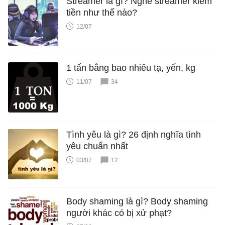
Streamer là gì? Nghề streamer kiếm
tiền như thế nào?
12/07
1 tấn bằng bao nhiêu tạ, yến, kg
11/07
34
Tình yêu là gì? 26 định nghĩa tình
yêu chuẩn nhất
03/07
12
Body shaming là gì? Body shaming
người khác có bị xử phạt?