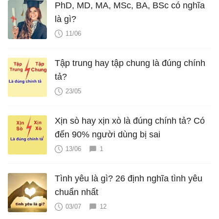
PhD, MD, MA, MSc, BA, BSc có nghĩa
là gì?
11/06
Tập trung hay tập chung là đúng chính
tả?
23/05
Xịn sò hay xịn xò là đúng chính tả? Có
đến 90% người dùng bị sai
13/06
1
Tình yêu là gì? 26 định nghĩa tình yêu
chuẩn nhất
03/07
12