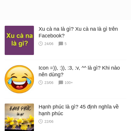
Xu cà na là gì? Xu cà na là gì trên
Facebook?
24/06
5
Icon =)), :)), :3, :v, ^^ là gì? Khi nào
nên dùng?
23/06
100+
Hạnh phúc là gì? 45 định nghĩa về
hạnh phúc
22/06