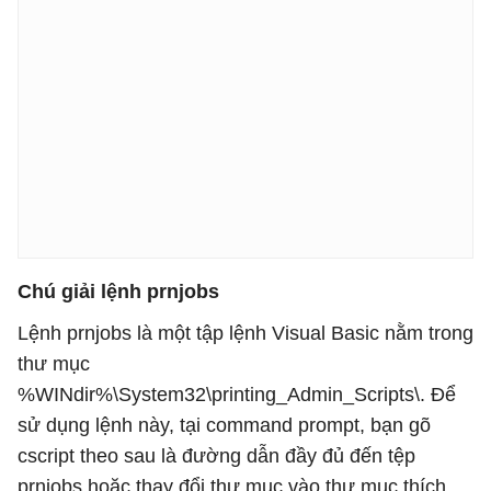
Chú giải lệnh prnjobs
Lệnh prnjobs là một tập lệnh Visual Basic nằm trong
thư mục
%WINdir%\System32\printing_Admin_Scripts\. Để
sử dụng lệnh này, tại command prompt, bạn gõ
cscript theo sau là đường dẫn đầy đủ đến tệp
prnjobs hoặc thay đổi thư mục vào thư mục thích