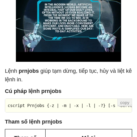
Lệnh
prnjobs
giúp tạm dừng, tiếp tục, hủy và liệt kê
lệnh in.
Cú pháp lệnh prnjobs
cscript Prnjobs {-z | -m | -x | -l | -?} [-s 
<
Server
Tham số lệnh prnjobs