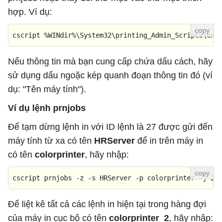
hợp. Ví dụ:
cscript %WINdir%\System32\printing_Admin_Scripts\en-
Nếu thông tin mà bạn cung cấp chứa dấu cách, hãy
sử dụng dấu ngoặc kép quanh đoạn thông tin đó (ví
dụ: "Tên máy tính").
Ví dụ lệnh prnjobs
Để tạm dừng lệnh in với ID lệnh là 27 được gửi đến
máy tính từ xa có tên
HRServer
để in trên máy in
có tên
colorprinter
, hãy nhập:
cscript prnjobs -z -s HRServer -
p
 colorprinter -j 
27
Để liệt kê tất cả các lệnh in hiện tại trong hàng đợi
của máy in cục bộ có tên
colorprinter_2
, hãy nhập: