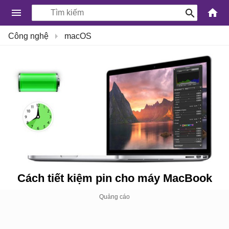
-
Công nghệ
macOS
Kiến
Thức
Công
Nghệ
Khoa
Học
và
Cuộc
sống
Cách tiết kiệm pin cho máy MacBook