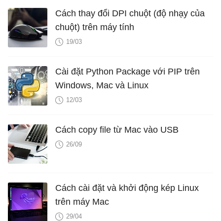
Cách thay đổi DPI chuột (độ nhạy của
chuột) trên máy tính
19/03
Cài đặt Python Package với PIP trên
Windows, Mac và Linux
12/03
Cách copy file từ Mac vào USB
26/09
Cách cài đặt và khởi động kép Linux
trên máy Mac
29/04