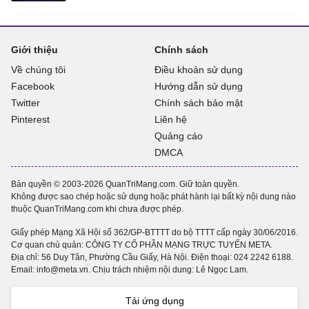
Giới thiệu
Chính sách
Về chúng tôi
Điều khoản sử dụng
Facebook
Hướng dẫn sử dụng
Twitter
Chính sách bảo mật
Pinterest
Liên hệ
Quảng cáo
DMCA
Bản quyền © 2003-2026 QuanTriMang.com. Giữ toàn quyền.
Không được sao chép hoặc sử dụng hoặc phát hành lại bất kỳ nội dung nào
thuộc QuanTriMang.com khi chưa được phép.
Giấy phép Mạng Xã Hội số 362/GP-BTTTT do bộ TTTT cấp ngày 30/06/2016.
Cơ quan chủ quản: CÔNG TY CỔ PHẦN MẠNG TRỰC TUYẾN META.
Địa chỉ: 56 Duy Tân, Phường Cầu Giấy, Hà Nội. Điện thoại:
024 2242 6188
.
Email: info@meta.vn. Chịu trách nhiệm nội dung: Lê Ngọc Lam.
Tải ứng dụng