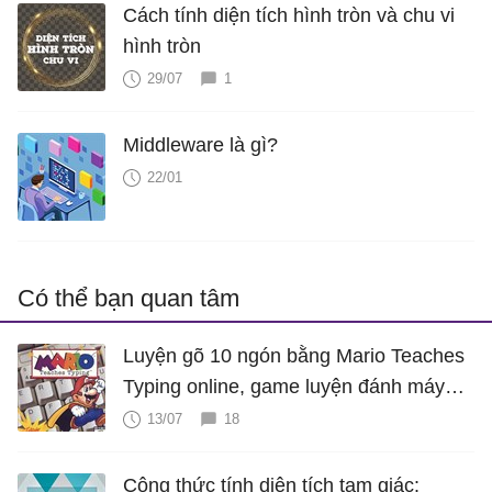
Cách tính diện tích hình tròn và chu vi
hình tròn
29/07
1
Middleware là gì?
22/01
Có thể bạn quan tâm
Luyện gõ 10 ngón bằng Mario Teaches
Typing online, game luyện đánh máy
cực hấp dẫn
13/07
18
Công thức tính diện tích tam giác: