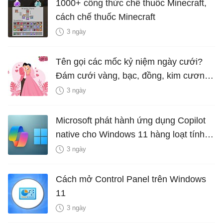
1000+ công thức chế thuốc Minecraft,
cách chế thuốc Minecraft
3 ngày
Tên gọi các mốc kỷ niệm ngày cưới?
Đám cưới vàng, bạc, đồng, kim cương
là bao nhiêu năm?
3 ngày
Microsoft phát hành ứng dụng Copilot
native cho Windows 11 hàng loạt tính
năng mới Hữu Ích
3 ngày
Cách mở Control Panel trên Windows
11
3 ngày