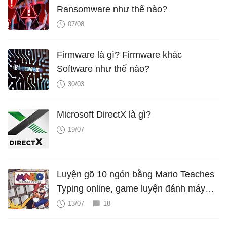
Ransomware như thế nào?
07/08
Firmware là gì? Firmware khác
Software như thế nào?
30/03
Microsoft DirectX là gì?
19/07
Luyện gõ 10 ngón bằng Mario Teaches
Typing online, game luyện đánh máy
cực hấp dẫn
13/07
18