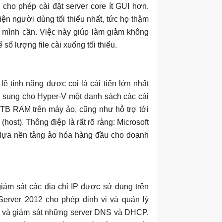
cho phép cài đặt server core ít GUI hơn.
ện người dùng tối thiểu nhất, tức họ thậm
r mình cần. Việc này giúp làm giảm không
số lượng file cài xuống tối thiểu.
 tính năng được coi là cải tiến lớn nhất
ổ sung cho Hyper-V một danh sách các cải
à 1TB RAM trên máy ảo, cũng như hỗ trợ tới
ost). Thông điệp là rất rõ ràng: Microsoft
n lựa nền tảng ảo hóa hàng đầu cho doanh
giám sát các địa chỉ IP được sử dụng trên
erver 2012 cho phép định vị và quản lý
lý và giám sát những server DNS và DHCP.