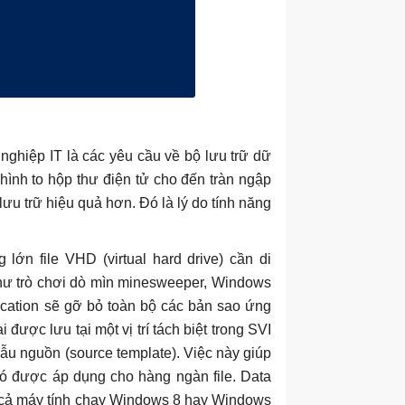
ghiệp IT là các yêu cầu về bộ lưu trữ dữ
hình to hộp thư điện tử cho đến tràn ngập
ưu trữ hiệu quả hơn. Đó là lý do tính năng
ớn file VHD (virtual hard drive) cần di
như trò chơi dò mìn minesweeper, Windows
ication sẽ gỡ bỏ toàn bộ các bản sao ứng
được lưu tại một vị trí tách biệt trong SVI
 mẫu nguồn (source template). Việc này giúp
nó được áp dụng cho hàng ngàn file. Data
à cả máy tính chạy Windows 8 hay Windows