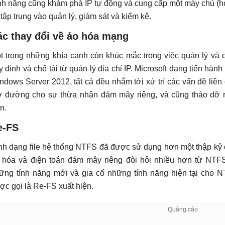
nh năng cũng khám phá IP tự động và cung cấp một máy chủ (ho
, tập trung vào quản lý, giám sát và kiểm kê.
ác thay đổi về ảo hóa mạng
t trong những khía cạnh còn khúc mắc trong việc quản lý và
y định và chế tài từ quản lý địa chỉ IP. Microsoft đang tiến hà
ndows Server 2012, tất cả đều nhắm tới xử trí các vấn đề liên
 đường cho sự thừa nhận đám mây riêng, và cũng tháo dỡ r
n.
e-FS
nh dạng file hệ thống NTFS đã được sử dụng hơn một thập kỷ q
 hóa và điện toán đám mây riêng đòi hỏi nhiều hơn từ NTFS,
ững tính năng mới và gia cố những tính năng hiện tại cho 
ợc gọi là Re-FS xuất hiện.