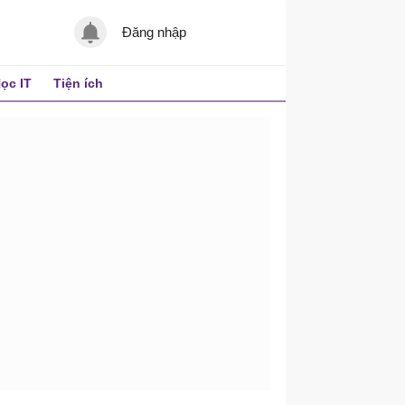
Đăng nhập
ọc IT
Tiện ích