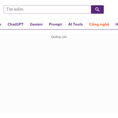
e
ChatGPT
Gemini
Prompt
AI Tools
Công nghệ
H