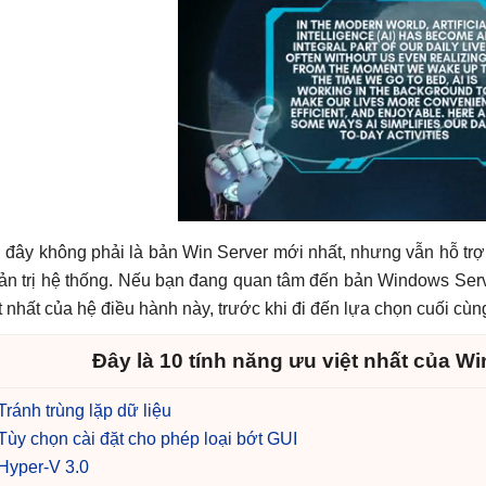
 đây không phải là bản Win Server mới nhất, nhưng vẫn hỗ trợ 
ản trị hệ thống. Nếu bạn đang quan tâm đến bản Windows Serve
t nhất của hệ điều hành này, trước khi đi đến lựa chọn cuối cùn
Đây là 10 tính năng ưu việt nhất của W
Tránh trùng lặp dữ liệu
Tùy chọn cài đặt cho phép loại bớt GUI
Hyper-V 3.0