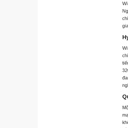
Wi
Ng
ch
gi
Hy
Wi
ch
ti
32
đa
ng
Qu
Mộ
mạ
kh