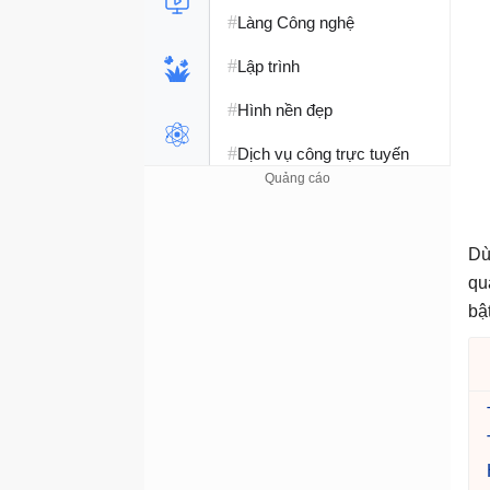
#
Làng Công nghệ
#
Lập trình
#
Hình nền đẹp
#
Dịch vụ công trực tuyến
#
Dịch vụ nhà mạng
#
Ví điện tử - Ngân hàng
Dù
#
qu
Chụp ảnh - Quay phim
bậ
#
Raspberry Pi
#
Đồng hồ thông minh
#
Nền tảng Web