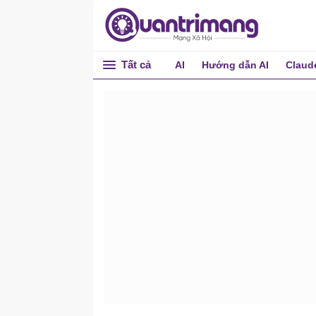
Tất cả
AI
Hướng dẫn AI
Claud