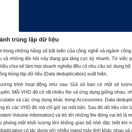
ánh trùng lặp dữ liệu
t trong những hằng số bất biến của công nghệ và ngành công n
ệu và những đòi hỏi này đang gia tăng cực kỳ nhanh. Từ việc p
i liệu chia sẻ làm mọi doanh nghiệp đều có nhu cầu sử dụng bộ l
ống trùng lặp dữ liệu (Data deduplication) xuất hiện.
ương trình hoạt động như sau: Giả sử bạn có một số lượng l
uyển. Mỗi VHD đó có rất nhiều file và ứng dụng giống nhau, 
lculator và các ứng dụng khác trong Accessories. Data dedupl
ng từ các VHD đó mà chỉ giữ lại một bản. Sau đó dữ liệu còn lại 
ystem Volume Information) và trỏ tới những file đóng vai trò là
ải phóng một khối lượng lớn không gian bộ nhớ đặc biệt khi 
duplication có tác dụng với nhiều mạng máy tính khác nhau v