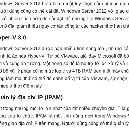
ndows Server 2012 hiện tại có một tùy chọn cài đặt mặc định 
ười dùng cũng có thể cài đặt Windows Server 2012 với giao di
í có nhiều cách hơn để cài đặt chỉ những file Windows Serve
an ổ đĩa, giảm thiểu nguy cơ tấn công từ các hacker nhờ hạn chế 
per-V 3.0
ndows Server 2012 được nạp nhiều tính năng mới, nhưng có lẽ
ính là ảo hóa Hyper-V. Từ bỏ VMware, giờ đây Microsoft đã b
ến vô cùng ấn tượng. Một trong số đó là hỗ trợ tới 64 xử lý v
0 bộ xử lý phần cứng mức logic và 4TB RAM trên một máy chủ (h
ng làm mọi thứ có thể để đánh đổ vị trí của VMware, sự chọ
hiệp ở thời điểm này.
ản lý địa chỉ IP (IPAM)
t trong những mối lo lớn nhất của rất nhiều chuyên gia IT là 
ng của tổ chức. IPAM là một tính năng mới trong Windows S
ông gian địa chỉ IP trên mạng. Người dùng cũng có thể quản 