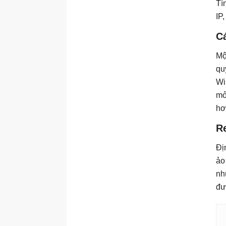
Tí
IP
C
Mộ
qu
Wi
mở
hơ
R
Đị
ảo
nh
đư