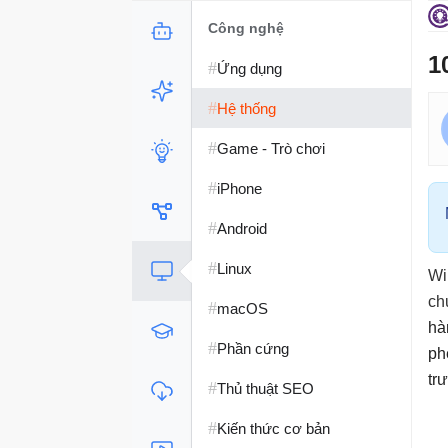
Công nghệ
1
#
Ứng dụng
#
Hệ thống
#
Game - Trò chơi
#
iPhone
#
Android
#
Linux
Wi
ch
#
macOS
hà
#
Phần cứng
ph
tr
#
Thủ thuật SEO
#
Kiến thức cơ bản