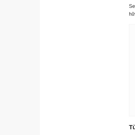
Se
hữ
Tù