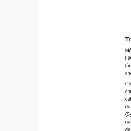
Tr
Mộ
li
tà
ch
Ch
ch
ca
dụ
(S
gi
de