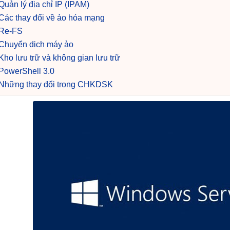
Quản lý địa chỉ IP (IPAM)
Các thay đổi về ảo hóa mạng
Re-FS
Chuyển dịch máy ảo
Kho lưu trữ và không gian lưu trữ
PowerShell 3.0
Những thay đổi trong CHKDSK