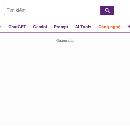
e
ChatGPT
Gemini
Prompt
AI Tools
Công nghệ
H