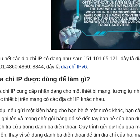
u hết các địa chỉ IP có dạng như sau: 151.101.65.121, đây là địa
01:4860:4860::8844, đây là
địa chỉ IPv6
.
a chỉ IP được dùng để làm gì?
a chỉ IP cung cấp nhận dạng cho một thiết bị mạng, tương tự nh
c thiết bị trên mạng có các địa chỉ IP khác nhau.
 dụ, nếu gửi một kiện hàng cho bạn bè ở một nước khác, bạn cần
ỉ ghi tên và mong chờ gói hàng đó sẽ đến tay bạn bè của bạn đư
ch tra cứu trong danh bạ điện thoại. Quy trình gửi dữ liệu qua 
iên, thay vì sử dụng danh bạ điện thoại để tìm địa chỉ của họ, 