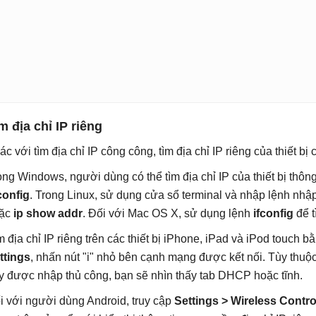
ìm
đ
ịa chỉ IP
r
iêng
ác với tìm địa chỉ IP công công, tìm địa chỉ IP riêng của thiết bị
ong Windows, người dùng có thể tìm địa chỉ IP của thiết bị thô
config
. Trong Linux, sử dụng cửa sổ terminal và nhập lệnh nhậ
ặc
ip show addr
. Đối với Mac OS X, sử dụng lệnh
ifconfig
để t
m địa chỉ IP riêng trên các thiết bị iPhone, iPad và iPod touch 
ttings
, nhấn nút "i" nhỏ bên cạnh mạng được kết nối. Tùy thu
y được nhập thủ công, bạn sẽ nhìn thấy tab DHCP hoặc tĩnh.
i với người dùng Android, truy cập
Settings > Wireless Control