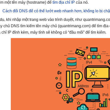
ếm một tên máy (hostname) để
tìm địa chỉ IP
của nó.
Cách đổi DNS để có thể lướt web nhanh hơn, không lo bị ch
 dụ, khi nhập một trang web vào trình duyệt, như quantrimang.c
y chủ DNS tìm kiếm tên máy chủ (quantrimang.com) để tìm địa 
a chỉ IP đính kèm, máy tính sẽ không có “đầu mối” để tìm kiếm.