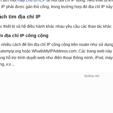
n bởi một
máy chủ DHCP
là một địa chỉ IP động. Nếu thiết bị 
ỉ IP phải được gán thủ công, trong trường hợp đó địa chỉ IP này đ
ách
t
ìm
đ
ịa chỉ IP
c thiết bị và hệ điều hành khác nhau yêu cầu các thao tác khác n
ìm
đ
ịa chỉ IP công cộng
 nhiều cách để tìm địa chỉ IP công cộng trên router như sử dụn
atsmyip.org hoặc WhatIsMyIPAddress.com. Các trang web này hoạt
ng hỗ trợ trình duyệt web như điện thoại thông minh, iPod, máy 
ng, v.v…