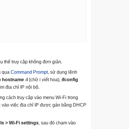
 cụ thể truy cập không đơn giản.
ng qua
Command Prompt
, sử dụng lệnh
p
hostname -I
(chữ i viết hoa),
ifconfig
ìm địa chỉ IP nội bộ.
bằng cách truy cập vào menu Wi-Fi trong
ộc vào việc địa chỉ IP được gán bằng DHCP
s > Wi-Fi settings
,
sau đó chạm vào