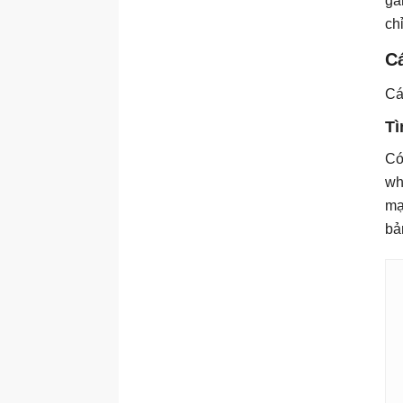
gá
ch
C
Cá
T
Có
wh
mạ
bả