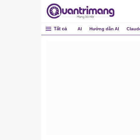
Tất cả
AI
Hướng dẫn AI
Claud