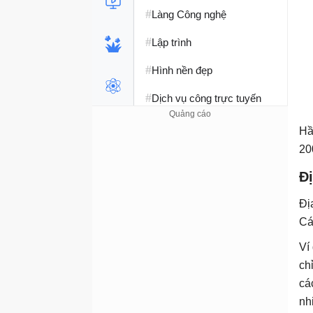
#
Làng Công nghệ
#
Lập trình
#
Hình nền đẹp
#
Dịch vụ công trực tuyến
#
Dịch vụ nhà mạng
Hầ
20
#
Ví điện tử - Ngân hàng
Đị
#
Chụp ảnh - Quay phim
Đị
#
Raspberry Pi
Cá
#
Đồng hồ thông minh
Ví
#
ch
Nền tảng Web
cá
nh