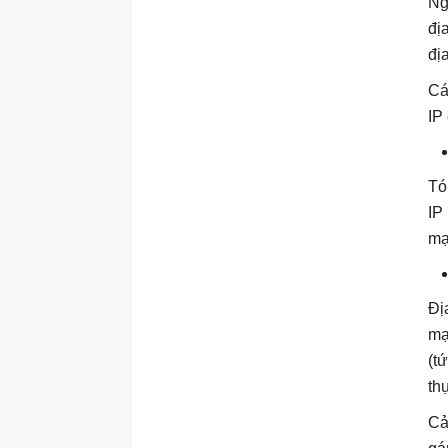
Ng
đị
đị
Các
IP
Tó
IP
mạ
Đị
mạ
(t
th
Cả