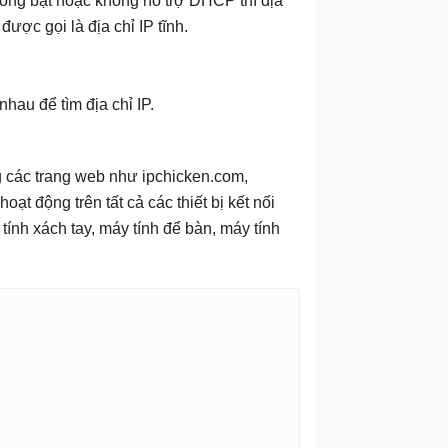
không bật hoặc không hỗ trợ DHCP thì địa
ược gọi là địa chỉ IP tĩnh.
hau để tìm địa chỉ IP.
g các trang web như ipchicken.com,
 động trên tất cả các thiết bị kết nối
tính xách tay, máy tính để bàn, máy tính