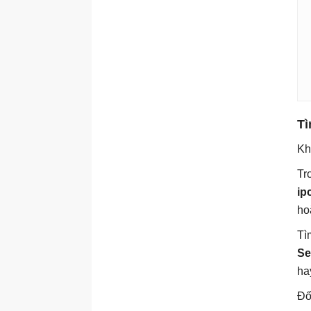
T
Kh
Tr
ip
ho
Tì
Se
ha
Đố