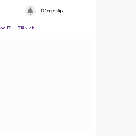
Đăng nhập
ọc IT
Tiện ích