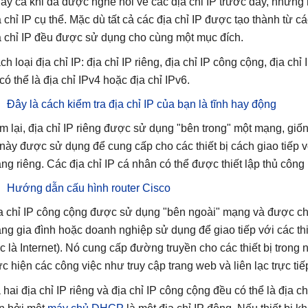
ay cả khi đã được nghe nói về các địa chỉ IP trước đây, nhưng 
a chỉ IP cụ thể. Mặc dù tất cả các địa chỉ IP được tạo thành từ 
a chỉ IP đều được sử dụng cho cùng một mục đích.
h loại địa chỉ IP: địa chỉ IP riêng, địa chỉ IP công cộng, địa chỉ 
 có thể là địa chỉ IPv4 hoặc địa chỉ IPv6.
Đây là cách kiểm tra địa chỉ IP của bạn là tĩnh hay động
m lại, địa chỉ IP riêng được sử dụng "bên trong" một mạng, giố
 này được sử dụng để cung cấp cho các thiết bị cách giao tiếp 
ng riêng. Các địa chỉ IP cá nhân có thể được thiết lập thủ công
Hướng dẫn cấu hình router Cisco
a chỉ IP công cộng được sử dụng "bên ngoài" mạng và được ch
ng gia đình hoặc doanh nghiệp sử dụng để giao tiếp với các thiế
ức là Internet). Nó cung cấp đường truyền cho các thiết bị trong 
ực hiện các công việc như truy cập trang web và liên lạc trực t
 hai địa chỉ IP riêng và địa chỉ IP công cộng đều có thể là địa c