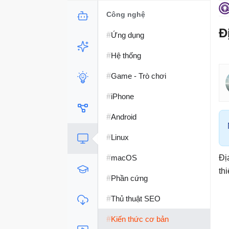
Công nghệ
Đ
#
Ứng dụng
#
Hệ thống
#
Game - Trò chơi
#
iPhone
#
Android
#
Linux
#
macOS
Đị
th
#
Phần cứng
#
Thủ thuật SEO
#
Kiến thức cơ bản