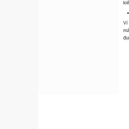
ki
Ví
má
đị