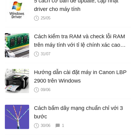
5 cách cơ bản để update, cập nhật
driver cho máy tính
25/05
Cách kiểm tra RAM và check lỗi RAM
trên máy tính với tỉ lệ chính xác cao
nhất
31/07
Hướng dẫn cài đặt máy in Canon LBP
2900 trên Windows
09/06
Cách bấm dây mạng chuẩn chỉ với 3
bước
30/06
1