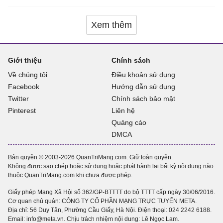
Xem thêm
Giới thiệu
Chính sách
Về chúng tôi
Điều khoản sử dụng
Facebook
Hướng dẫn sử dụng
Twitter
Chính sách bảo mật
Pinterest
Liên hệ
Quảng cáo
DMCA
Bản quyền © 2003-2026 QuanTriMang.com. Giữ toàn quyền.
Không được sao chép hoặc sử dụng hoặc phát hành lại bất kỳ nội dung nào
thuộc QuanTriMang.com khi chưa được phép.
Giấy phép Mạng Xã Hội số 362/GP-BTTTT do bộ TTTT cấp ngày 30/06/2016.
Cơ quan chủ quản: CÔNG TY CỔ PHẦN MẠNG TRỰC TUYẾN META.
Địa chỉ: 56 Duy Tân, Phường Cầu Giấy, Hà Nội. Điện thoại:
024 2242 6188
.
Email: info@meta.vn. Chịu trách nhiệm nội dung: Lê Ngọc Lam.