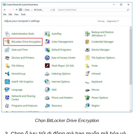
Chọn BitLocker Drive Encryption
3. Chọn ổ lưu trữ di động mà bạn muốn mã hóa và