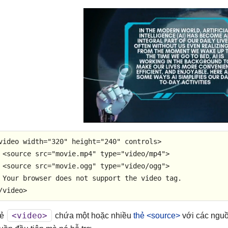
video
width
=
"320"
height
=
"240"
controls
>
<
source
src
=
"movie.mp4"
type
=
"video/mp4"
>
<
source
src
=
"movie.ogg"
type
=
"video/ogg"
>
/
video
>
<video>
hẻ
chứa một hoặc nhiều
thẻ <source>
với các nguồ