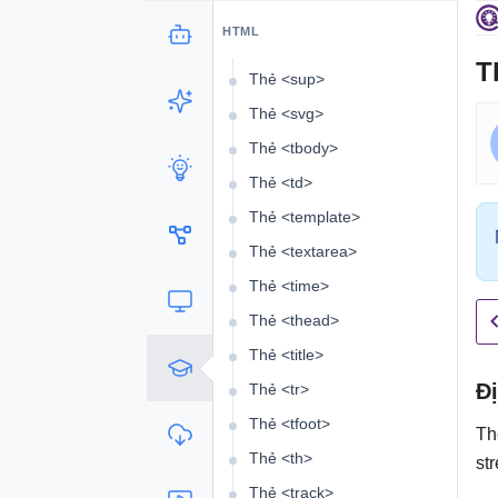
Thẻ <summary>
HTML
Thẻ <span>
T
Thẻ <sup>
Thẻ <svg>
Thẻ <tbody>
Thẻ <td>
Thẻ <template>
Thẻ <textarea>
Thẻ <time>
Thẻ <thead>
Thẻ <title>
Đ
Thẻ <tr>
Thẻ <tfoot>
T
Thẻ <th>
st
Thẻ <track>