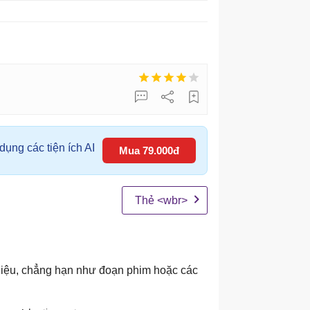
ụng các tiện ích AI
Mua 79.000đ
Thẻ <wbr>
liệu, chẳng hạn như đoạn phim hoặc các