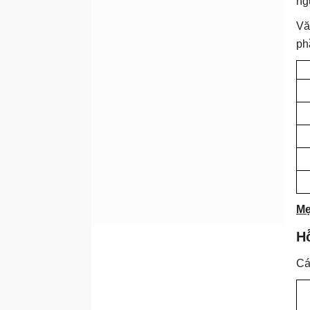
ng
Vă
ph
M
Hỗ
Cá