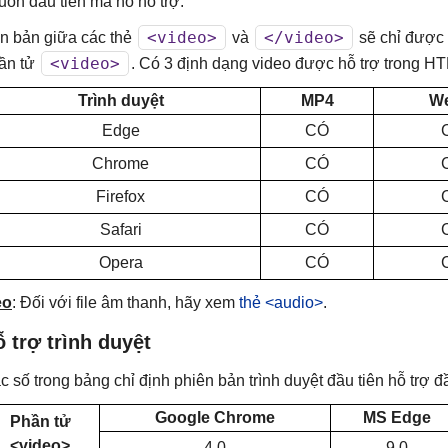
uồn đầu tiên mà nó hỗ trợ.
<video>
</video>
n bản giữa các thẻ
và
sẽ chỉ được h
<video>
ần tử
. Có 3 định dạng video được hỗ trợ trong H
Trình duyệt
MP4
W
Edge
CÓ
Chrome
CÓ
Firefox
CÓ
Safari
CÓ
Opera
CÓ
ẹo
: Đối với file âm thanh, hãy xem
thẻ <audio>
.
 trợ trình duyệt
c số trong bảng chỉ định phiên bản trình duyệt đầu tiên hỗ trợ đ
Google Chrome
MS Edge
Phần tử
<video>
4.0
9.0