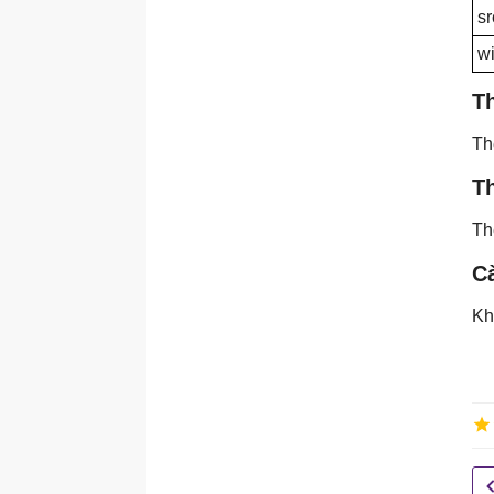
sr
w
T
T
Th
T
C
Kh