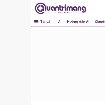
Thẻ <q>
Thẻ <rp>
Thẻ <rt>
Tất cả
AI
Hướng dẫn AI
Claud
Thẻ <ruby>
Thẻ <s>
Thẻ <samp>
Thẻ <script>
Thẻ <select>
Thẻ <search>
Thẻ <section>
Thẻ <small>
Thẻ <source>
Thẻ <strong>
Thẻ <sub>