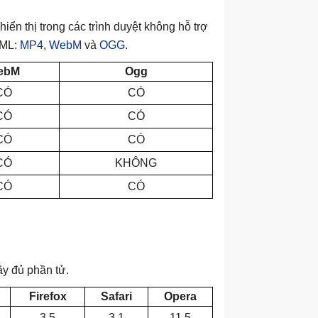
iển thị trong các trình duyệt không hỗ trợ
TML:
MP4
,
WebM
và
OGG
.
ebM
Ogg
CÓ
CÓ
CÓ
CÓ
CÓ
CÓ
CÓ
KHÔNG
CÓ
CÓ
ầy đủ phần tử.
Firefox
Safari
Opera
3.5
3.1
11.5