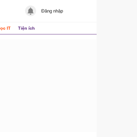
Đăng nhập
ọc IT
Tiện ích