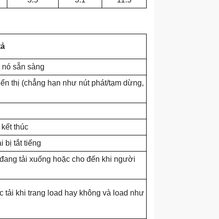
tả
i nó sẵn sàng
iển thị (chẳng hạn như nút phát/tạm dừng,
 kết thúc
bị tắt tiếng
o đang tải xuống hoặc cho đến khi người
ợc tải khi trang load hay không và load như