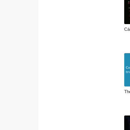
Cá
Th