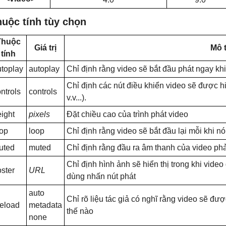
huộc tính tùy chọn
Thuộc
Giá trị
Mô 
tính
utoplay
autoplay
Chỉ định rằng video sẽ bắt đầu phát ngay kh
Chỉ định các nút điều khiển video sẽ được h
ntrols
controls
v.v...).
ight
pixels
Đặt chiều cao của trình phát video
oop
loop
Chỉ định rằng video sẽ bắt đầu lại mỗi khi nó
uted
muted
Chỉ định rằng đầu ra âm thanh của video phải 
Chỉ định hình ảnh sẽ hiển thị trong khi vide
ster
URL
dùng nhấn nút phát
auto
Chỉ rõ liệu tác giả có nghĩ rằng video sẽ đư
reload
metadata
thế nào
none