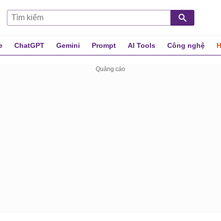
e
ChatGPT
Gemini
Prompt
AI Tools
Công nghệ
H