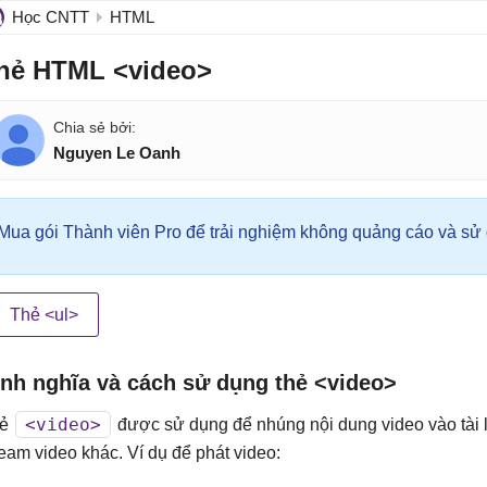
Học CNTT
HTML
hẻ HTML <video>
Nguyen Le Oanh
Mua gói Thành viên Pro để trải nghiệm không quảng cáo và sử d
Thẻ <ul>
ịnh nghĩa và cách sử dụng thẻ <video>
<video>
hẻ
được sử dụng để nhúng nội dung video vào tài 
ream video khác. Ví dụ để phát video: