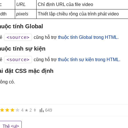
c
URL
Chỉ định URL của file video
idth
pixels
Thiết lập chiều rộng của trình phát video
huộc tính Global
<source>
hẻ
cũng hỗ trợ
thuộc tính Global trong HTML
.
uộc tính sự kiện
<source>
hẻ
cũng hỗ trợ
thuộc tính sự kiện trong HTML
.
ài đặt CSS mặc định
ông có.
4
★
2
👨
649
Thẻ <ul>