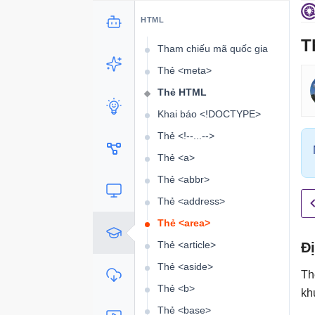
Mã ngôn ngữ
HTML
Thông báo trạng thái HTTP
T
Tham chiếu mã quốc gia
Thẻ <meta>
Thẻ HTML
Khai báo <!DOCTYPE>
Thẻ <!--...-->
Thẻ <a>
Thẻ <abbr>
Thẻ <address>
Thẻ <area>
Thẻ <article>
Đ
Thẻ <aside>
T
Thẻ <b>
kh
Thẻ <base>