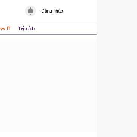
Đăng nhập
ọc IT
Tiện ích