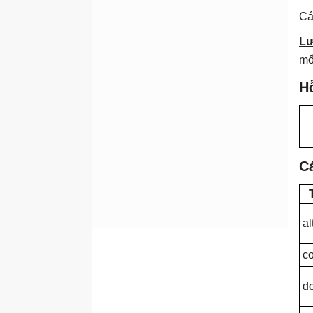
Thẻ <del>
Cá
Thẻ <details>
Lư
Thẻ <dfn>
mố
Thẻ <div>
Hỗ
Thẻ <dialog>
Thẻ <dl>
Thẻ <embed>
Thẻ <em>
Cá
Thẻ <fieldset>
Thẻ <figcaption>
al
Thẻ <figure>
Thẻ <footer>
c
Thẻ <h1> đến <h6>
d
Thẻ <header>
Thẻ <hr>