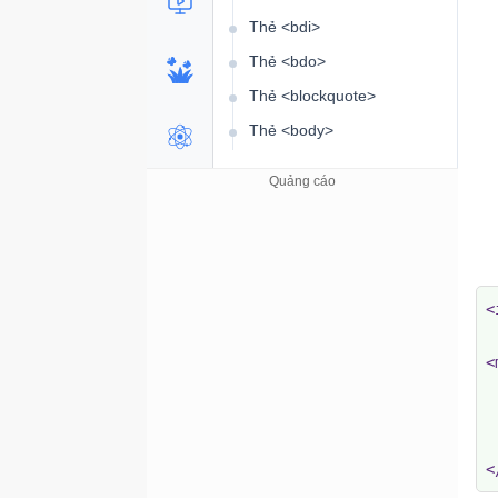
Thẻ <bdi>
Thẻ <bdo>
Thẻ <blockquote>
Thẻ <body>
Thẻ <br>
Thẻ <button>
Thẻ <caption>
Thẻ <cite>
Thẻ <code>
<
Thẻ <col>
<
Thẻ <colgroup>
 
Thẻ <data>
 
Thẻ <datalist>
 
<
Thẻ <dd>