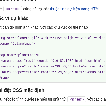
<area>
hẻ
cũng hỗ trợ các
thuộc tính sự kiện trong HTML
.
c ví dụ khác
t bản đồ hình ảnh khác, với các khu vực có thể nhấp:
img src="planets.gif" width="145" height="126" alt="Plane
semap="#planetmap">

map name="planetmap">

 <area shape="rect" coords="0,0,82,126" href="sun.htm" al
 <area shape="circle" coords="90,58,3" href="mercur.htm" 
 <area shape="circle" coords="124,58,8" href="venus.htm" 
/map>
ài đặt CSS mặc định
<area>
u hết các trình duyệt sẽ hiển thị phần tử
với các giá