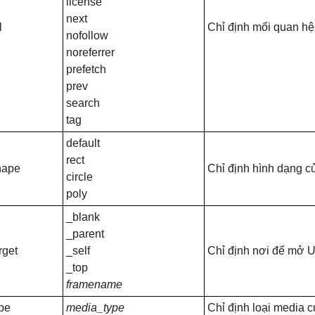
license
next
l
Chỉ định mối quan hệ 
nofollow
noreferrer
prefetch
prev
search
tag
default
rect
hape
Chỉ định hình dạng c
circle
poly
_blank
_parent
rget
_self
Chỉ định nơi để mở 
_top
framename
pe
media_type
Chỉ định loại media 