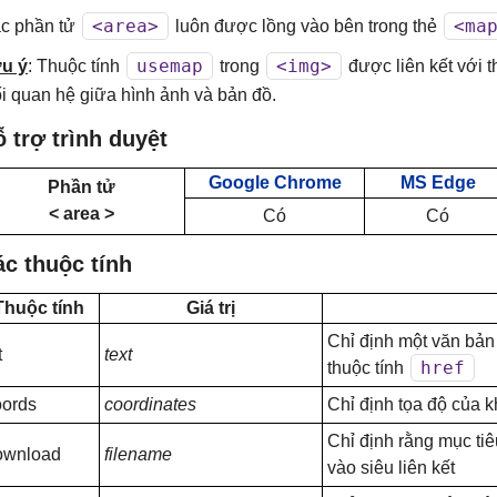
<area>
<ma
c phần tử
luôn được lồng vào bên trong thẻ
usemap
<img>
u ý
: Thuộc tính
trong
được liên kết với t
i quan hệ giữa hình ảnh và bản đồ.
 trợ trình duyệt
Google Chrome
MS Edge
Phần tử
< area >
Có
Có
c thuộc tính
Thuộc tính
Giá trị
Chỉ định một văn bản
t
text
href
thuộc tính
oords
coordinates
Chỉ định tọa độ của 
Chỉ định rằng mục ti
ownload
filename
vào siêu liên kết