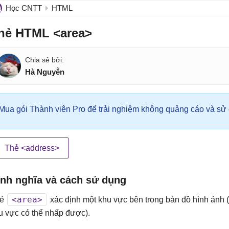
Học CNTT
HTML
hẻ HTML <area>
Hà Nguyễn
Mua gói Thành viên Pro để trải nghiệm không quảng cáo và sử d
Thẻ <address>
ịnh nghĩa và cách sử dụng
<area>
hẻ
xác định một khu vực bên trong bản đồ hình ảnh (
u vực có thể nhấp được).