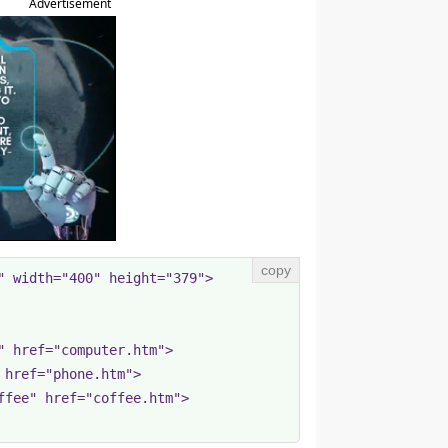
Advertisement
 width="400" height="379">

 href="computer.htm">

href="phone.htm">

fee" href="coffee.htm">
