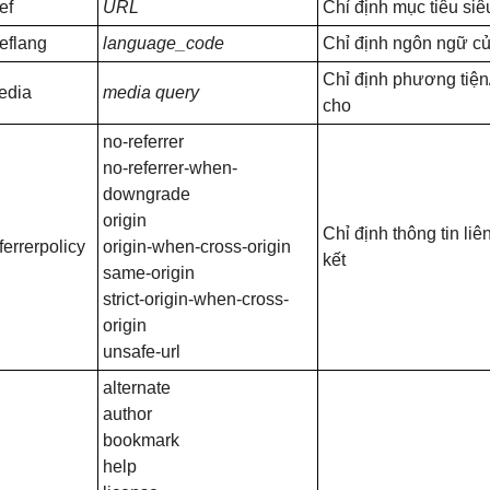
ef
URL
Chỉ định mục tiêu siê
eflang
language_code
Chỉ định ngôn ngữ c
Chỉ định phương tiện
edia
media query
cho
no-referrer
no-referrer-when-
downgrade
origin
Chỉ định thông tin liê
ferrerpolicy
origin-when-cross-origin
kết
same-origin
strict-origin-when-cross-
origin
unsafe-url
alternate
author
bookmark
help