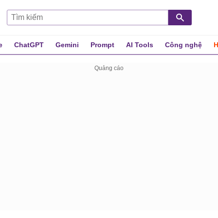
e
ChatGPT
Gemini
Prompt
AI Tools
Công nghệ
H