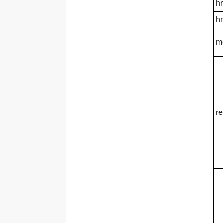
hr
Thẻ <html>
hr
Thẻ <i>
m
Thẻ <iframe>
Thẻ <input>
Thẻ <ins>
Thẻ <kbd>
Thẻ <label>
re
Thẻ <legend>
Thẻ <li>
Thẻ <link>
Thẻ <main>
Thẻ <map>
Thẻ <mark>
Thẻ <meter>