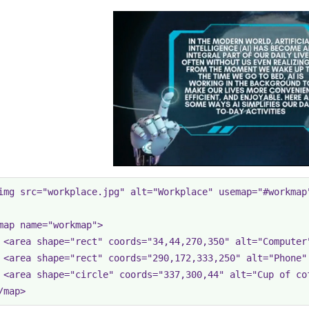
img src="workplace.jpg" alt="Workplace" usemap="#workmap"
map name="workmap">

 <area shape="rect" coords="34,44,270,350" alt="Computer"
 <area shape="rect" coords="290,172,333,250" alt="Phone" 
 <area shape="circle" coords="337,300,44" alt="Cup of cof
/map>