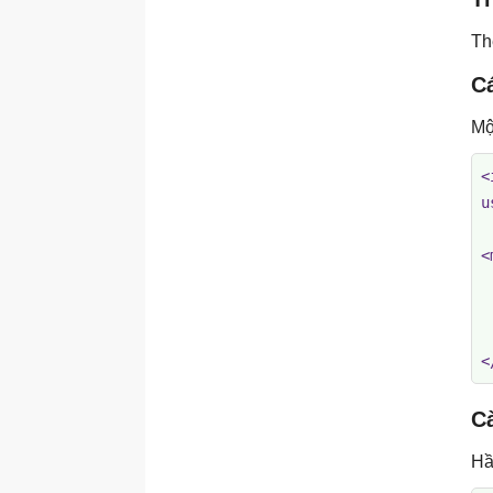
Thẻ <svg>
T
Thẻ <tbody>
Cá
Thẻ <td>
Thẻ <template>
Mộ
Thẻ <textarea>
<
Thẻ <time>
u
Thẻ <thead>
<
Thẻ <title>
 
Thẻ <tr>
 
Thẻ <tfoot>
 
Thẻ <th>
<
Thẻ <track>
C
Thẻ <u>
Thẻ <ul>
Hầ