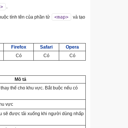
p>
.
<map>
huộc tính tên của phần tử
và tạo
Firefox
Safari
Opera
Có
Có
Có
Mô tả
 thay thế cho khu vực. Bắt buộc nếu có
khu vực
êu sẽ được tải xuống khi người dùng nhấp