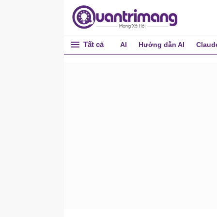
Drag & Drop API
Web Storage API
Web Workers API
Tất cả
AI
Hướng dẫn AI
Claud
SSE API
Ví dụ về HTML
Tham chiếu HTML
Tham chiếu phần tử HTML
Hỗ trợ trình duyệt
Thuộc tính sự kiện
Mã màu
Canvas
HTML Audio/Video DOM
Loại tài liệu HTML
Mã hóa URL