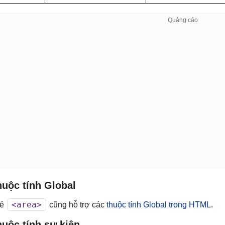
huộc tính Global
<area>
hẻ
cũng hỗ trợ các
thuộc tính Global trong HTML
.
uộc tính sự kiện