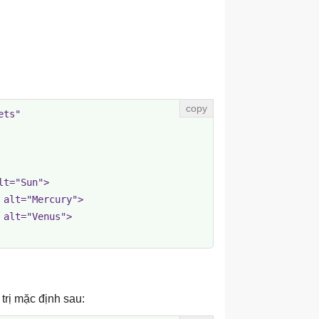
ts"

t="Sun">

alt="Mercury">

alt="Venus">

 trị mặc định sau: