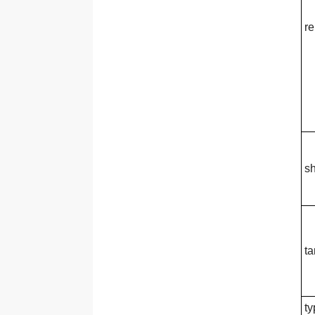
Thẻ <nav>
re
Thẻ <noscript>
Thẻ <object>
Thẻ <ol>
Thẻ <optgroup>
Thẻ <option>
Thẻ <output>
Thẻ <p>
s
Thẻ <param>
Thẻ <picture>
Thẻ <pre>
Thẻ <progress>
ta
Thẻ <q>
Thẻ <rp>
ty
Thẻ <rt>