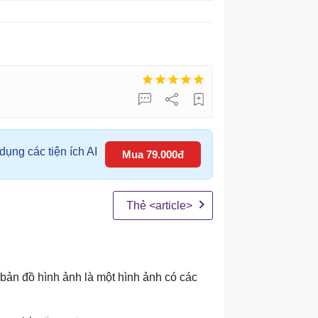
ụng các tiện ích AI
Mua 79.000đ
Thẻ <article>
bản đồ hình ảnh là một hình ảnh có các