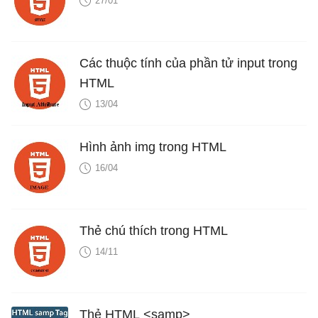
27/01
Các thuộc tính của phần tử input trong
HTML
13/04
Hình ảnh img trong HTML
16/04
Thẻ chú thích trong HTML
14/11
Thẻ HTML <samp>