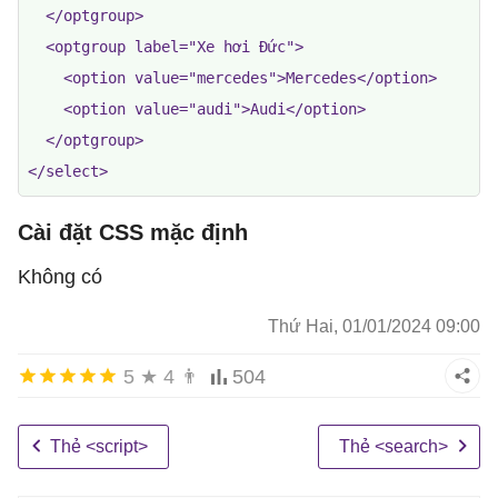
  </optgroup>

  <optgroup label="Xe hơi Đức">

    <option value="mercedes">Mercedes</option>

    <option value="audi">Audi</option>

  </optgroup>

</select>
Cài đặt CSS mặc định
Không có
Thứ Hai, 01/01/2024 09:00
5
★
4
👨
504
Thẻ <script>
Thẻ <search>