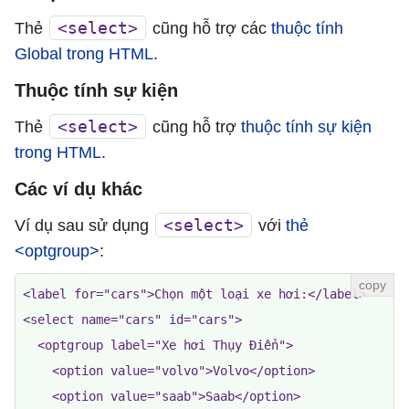
<select>
Thẻ
cũng hỗ trợ các
thuộc tính
Global trong HTML
.
Thuộc tính sự kiện
<select>
Thẻ
cũng hỗ trợ
thuộc tính sự kiện
trong HTML
.
Các ví dụ khác
<select>
Ví dụ sau sử dụng
với
thẻ
<optgroup>
:
<label for="cars">Chọn một loại xe hơi:</label>

<select name="cars" id="cars">

  <optgroup label="Xe hơi Thụy Điển">

    <option value="volvo">Volvo</option>

    <option value="saab">Saab</option>
