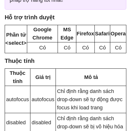
pháp trợ năng tốt nhất!
Hỗ trợ trình duyệt
Google
MS
Firefox
Safari
Opera
Phần tử
Chrome
Edge
<select>
Có
Có
Có
Có
Có
Thuộc tính
Thuộc
Giá trị
Mô tả
tính
Chỉ định rằng danh sách
autofocus
autofocus
drop-down sẽ tự động được
focus khi load trang
Chỉ định rằng danh sách
disabled
disabled
drop-down sẽ bị vô hiệu hóa