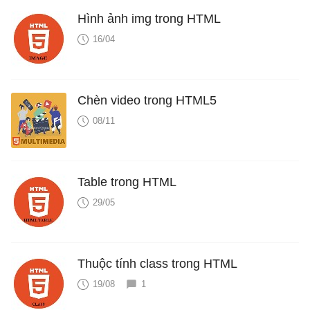
Hình ảnh img trong HTML
16/04
Chèn video trong HTML5
08/11
Table trong HTML
29/05
Thuộc tính class trong HTML
19/08
1