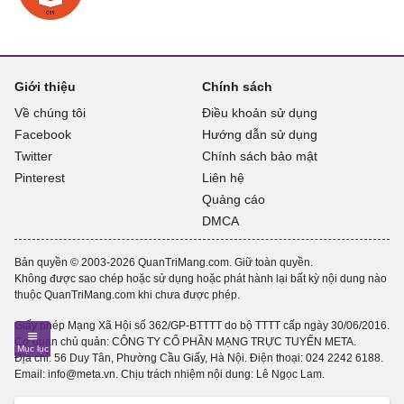
Giới thiệu
Chính sách
Về chúng tôi
Điều khoản sử dụng
Facebook
Hướng dẫn sử dụng
Twitter
Chính sách bảo mật
Pinterest
Liên hệ
Quảng cáo
DMCA
Bản quyền © 2003-2026 QuanTriMang.com. Giữ toàn quyền.
Không được sao chép hoặc sử dụng hoặc phát hành lại bất kỳ nội dung nào
thuộc QuanTriMang.com khi chưa được phép.
Giấy phép Mạng Xã Hội số 362/GP-BTTTT do bộ TTTT cấp ngày 30/06/2016.
Cơ quan chủ quản: CÔNG TY CỔ PHẦN MẠNG TRỰC TUYẾN META.
Địa chỉ: 56 Duy Tân, Phường Cầu Giấy, Hà Nội. Điện thoại:
024 2242 6188
.
Email: info@meta.vn. Chịu trách nhiệm nội dung: Lê Ngọc Lam.