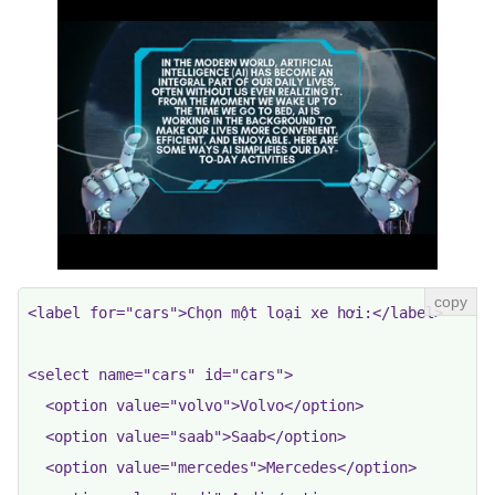
<label for="cars">Chọn một loại xe hơi:</label>

<select name="cars" id="cars">

  <option value="volvo">Volvo</option>

  <option value="saab">Saab</option>

  <option value="mercedes">Mercedes</option>
