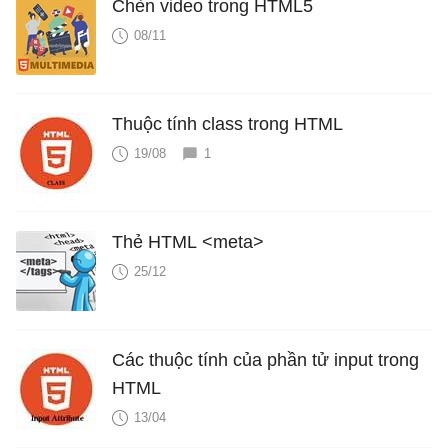
Chèn video trong HTML5
08/11
Thuộc tính class trong HTML
19/08
1
Thẻ HTML <meta>
25/12
Các thuộc tính của phần tử input trong
HTML
13/04