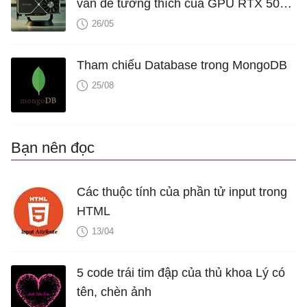
vấn đề tương thích của GPU RTX 5060
trên một số bo mạch chủ
26/05
Tham chiếu Database trong MongoDB
25/08
Bạn nên đọc
Các thuộc tính của phần tử input trong
HTML
13/04
5 code trái tim đập của thủ khoa Lý có
tên, chèn ảnh