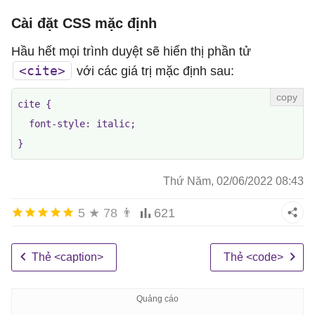
Cài đặt CSS mặc định
Hầu hết mọi trình duyệt sẽ hiển thị phần tử
<cite>
với các giá trị mặc định sau:
cite {

  font-style: italic;

}
Thứ Năm, 02/06/2022 08:43
5
★
78
👨
621
Thẻ <caption>
Thẻ <code>