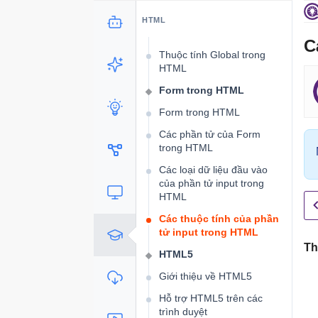
- URL trong HTML
HTML
HTML và XHTML
C
Thuộc tính Global trong
HTML
Form trong HTML
Form trong HTML
Các phần tử của Form
trong HTML
Các loại dữ liệu đầu vào
của phần tử input trong
HTML
Các thuộc tính của phần
tử input trong HTML
Th
HTML5
Giới thiệu về HTML5
Hỗ trợ HTML5 trên các
trình duyệt