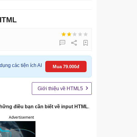
 HTML
ụng các tiện ích AI
Mua 79.000đ
Giới thiệu về HTML5
hững điều bạn cần biết về input HTML
.
Advertisement