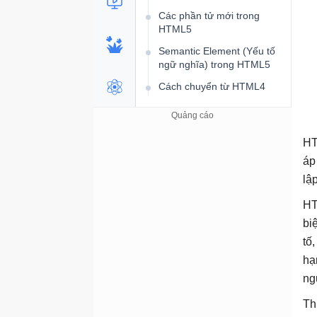
Các phần tử mới trong
HTML5
Semantic Element (Yếu tố
ngữ nghĩa) trong HTML5
Cách chuyển từ HTML4
sang HTML5
Định dạng chuẩn và quy
ước viết code
HT
Đồ họa trong HTML
áp
Phần tử Canvas
lậ
Phần tử SVG
HT
Media trong HTML
bi
tố
Định dạng Media
hạ
Thẻ Video
ng
Plug-in
Th
Video YouTube