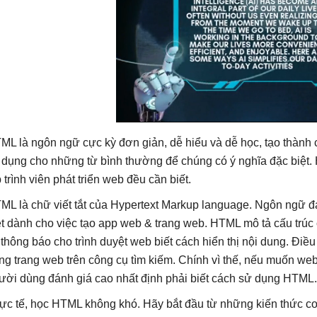
ML là ngôn ngữ cực kỳ đơn giản, dễ hiểu và dễ học, tạo thành
 dụng cho những từ bình thường để chúng có ý nghĩa đặc biệt.
p trình viên phát triển web đều cần biết.
ML là chữ viết tắt của Hypertext Markup language. Ngôn ngữ đ
ệt dành cho việc tạo app web & trang web. HTML mô tả cấu trúc
, thông báo cho trình duyệt web biết cách hiển thị nội dung. Điề
ng trang web trên công cụ tìm kiếm. Chính vì thế, nếu muốn we
ười dùng đánh giá cao nhất định phải biết cách sử dụng HTML.
ực tế, học HTML không khó. Hãy bắt đầu từ những kiến thức c