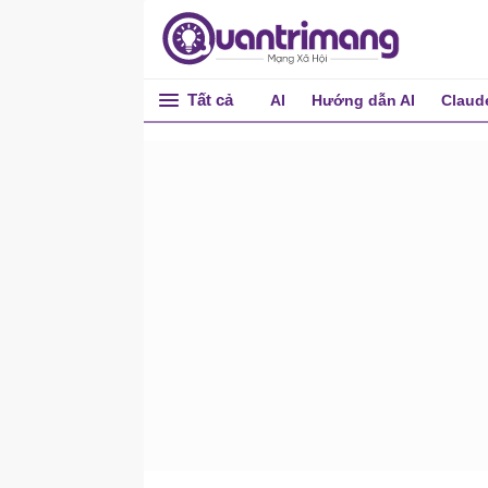
Thuộc tính id trong HTML
Iframe trong HTML
JavaScript trong HTML
Tất cả
AI
Hướng dẫn AI
Claud
Đường dẫn tập tin trong
HTML
Phần tử Head trong HTML
Layout trong HTML
Responsive trong HTML
Phần tử mã máy tính trong
HTML
HTML Entities - Ký tự thực
thể trong HTML
Symbol - Biểu tượng trong
HTML
Mã hóa kí tự trong HTML
(Charset)
Uniform Resource Locators