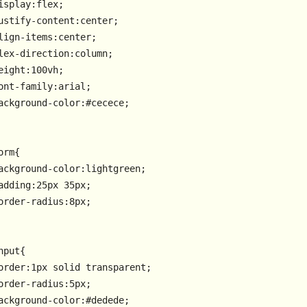
isplay
ustify-content
lign-items
lex-direction
eight
:
100vh
ont-family
ackground-color
:
#cecece
;

orm
ackground-color
adding
:
25px
35px
order-radius
:
8px
;

nput
order
:
1px
order-radius
:
5px
ackground-color
:
#dedede