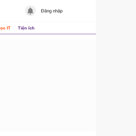
Đăng nhập
ọc IT
Tiện ích