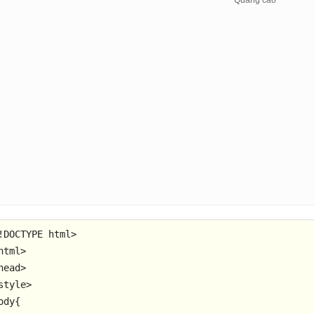
!DOCTYPE 
html
>
html
>
head
>
style
>
ody