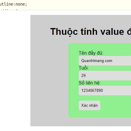
utline
adding
:
8px
;

/
style
>
/
head
>
body
>
h1
>
Thuộc tính value đầu vào
</
h1
>
form
action
=
"/action_page.php"
>
<
label
for
=
"fname"
>
Tên đầy đủ:
</
label
>
<
br
>
<
input
type
=
"text"
id
=
"fname"
name
=
"fname"
value
=
"Quant
<
label
for
=
"age"
>
Tuổi:
</
label
>
<
br
>
<
input
type
=
"number"
id
=
"age"
name
=
"age"
value
=
"29"
>
<
br
<
label
for
=
"contact"
>
Số liên hệ:
</
label
>
<
br
>
<
input
type
=
"tel"
id
=
"age"
name
=
"contact"
value
=
"123456
<
input
type
=
"submit"
value
=
"Xác nhận"
>
/
form
>
/
body
>