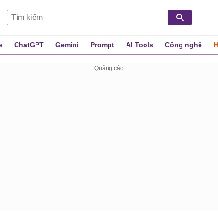
e
ChatGPT
Gemini
Prompt
AI Tools
Công nghệ
H