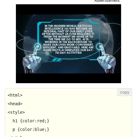
Advertisement
<
html
>
<
head
>
<
style
>
h1
 {
color
:red;}

p
 {
color