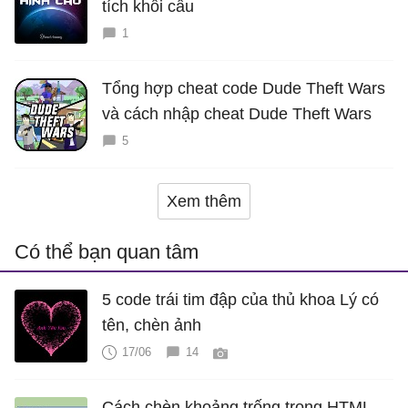
tích khối cầu
1
Tổng hợp cheat code Dude Theft Wars
và cách nhập cheat Dude Theft Wars
5
Xem thêm
Có thể bạn quan tâm
5 code trái tim đập của thủ khoa Lý có
tên, chèn ảnh
17/06
14
Cách chèn khoảng trống trong HTML