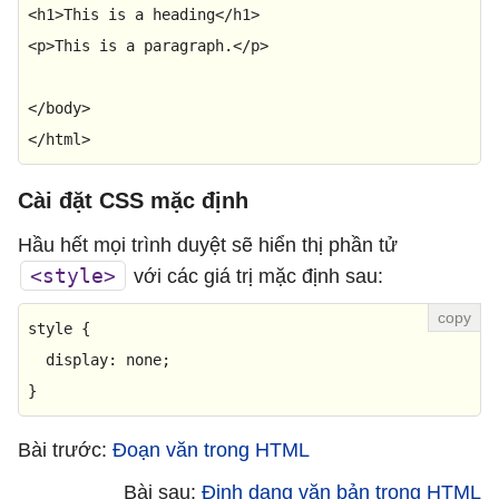
<
h1
>
This is a heading
</
h1
>
<
p
>
This is a paragraph.
</
p
>
</
body
>
</
html
>
Cài đặt CSS mặc định
Hầu hết mọi trình duyệt sẽ hiển thị phần tử
<style>
với các giá trị mặc định sau:
style {

display
: none;

}
Bài trước:
Đoạn văn trong HTML
Bài sau:
Định dạng văn bản trong HTML