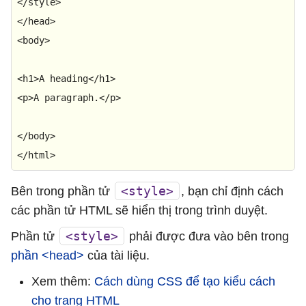
</
style
>
</
head
>
<
body
>
<
h1
>
A heading
</
h1
>
<
p
>
A paragraph.
</
p
>
</
body
>
</
html
>
<style>
Bên trong phần tử
, bạn chỉ định cách
các phần tử HTML sẽ hiển thị trong trình duyệt.
<style>
Phần tử
phải được đưa vào bên trong
phần <head>
của tài liệu.
Xem thêm:
Cách dùng CSS để tạo kiểu cách
cho trang HTML