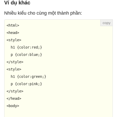
Ví dụ khác
Nhiều kiểu cho cùng một thành phần:
<
html
>
<
head
>
<
style
>
h1
 {
color
:red;}

p
 {
color
</
style
>
<
style
>
h1
 {
color
:green;}

p
 {
color
</
style
>
</
head
>
<
body
>