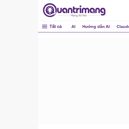
Thẻ <data>
Thẻ <datalist>
Thẻ <dd>
Tất cả
AI
Hướng dẫn AI
Claud
Thẻ <del>
Thẻ <details>
Thẻ <dfn>
Thẻ <div>
Thẻ <dialog>
Thẻ <dl>
Thẻ <embed>
Thẻ <em>
Thẻ <fieldset>
Thẻ <figcaption>
Thẻ <figure>