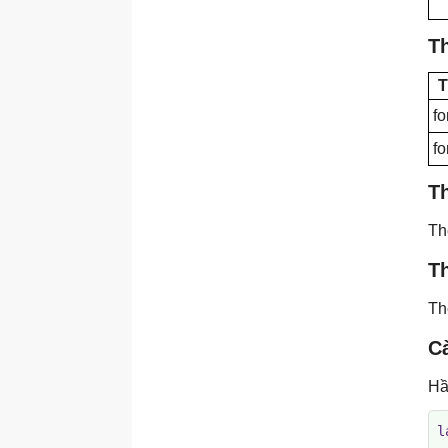
Thẻ <track>
T
Thẻ <u>
Thẻ <ul>
T
Thẻ <video>
fo
Thẻ <wbr>
f
T
T
Th
T
C
Hầ
l