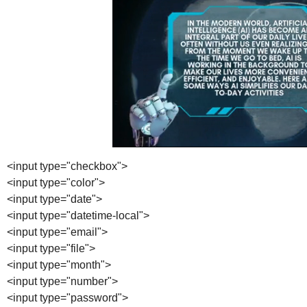
<input type="checkbox">
<input type="color">
<input type="date">
<input type="datetime-local">
<input type="email">
<input type="file">
<input type="month">
<input type="number">
<input type="password">