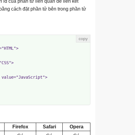
 id của phần tử liên quan để liên kết
bằng cách đặt phần tử bên trong phần tử
"HTML">

CSS">

value="JavaScript">

Firefox
Safari
Opera