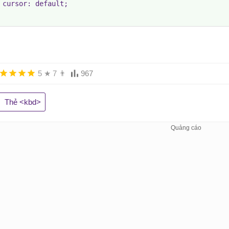
 cursor: default;

5
★
7
👨
967
Thẻ <kbd>