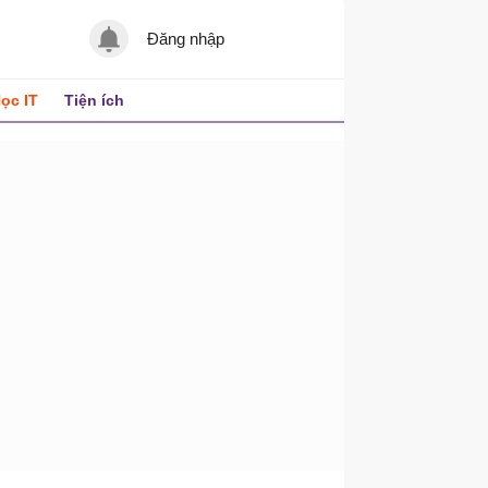
Đăng nhập
ọc IT
Tiện ích