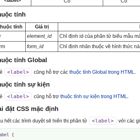
<label>
Có
Có
huộc tính
huộc tính
Giá trị
r
element_id
Chỉ định id của phần tử biểu mẫu mà
orm
form_id
Chỉ định nhãn thuộc về hình thức n
huộc tính Global
<label>
hẻ
cũng hỗ trợ các
thuộc tính Global trong HTML
.
uộc tính sự kiện
<label>
hẻ
cũng hỗ trợ
thuộc tính sự kiện trong HTML
.
ài đặt CSS mặc định
<label>
u hết các trình duyệt sẽ hiển thị phần tử
với các gi
abel {
