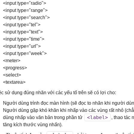
<input type="radio">
<input type="range">
<input type="search">
<input type="tel">
<input type="text">
<input type="time">
<input type="url">
<input type="week">
<meter>
<progress>
<select>
<textarea>
ệc sử dụng đúng nhãn với các yếu tố trên sẽ có lợi cho:
Người dùng trình đọc màn hình (sẽ đọc to nhãn khi người dù
Người dùng gặp khó khăn khi nhấp vào các vùng rất nhỏ (chẳn
<label>
dùng nhấp vào văn bản trong phần tử
, thao tác
tăng kích thước vùng nhấn).