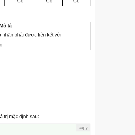
Có
Có
Có
Mô tả
 nhãn phải được liên kết với
ào
á trị mặc định sau: