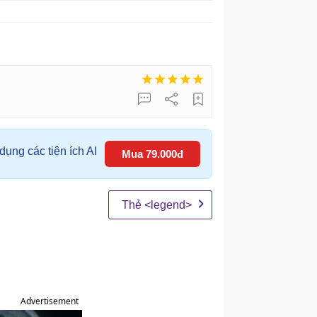
ụng các tiện ích AI
Mua 79.000đ
Thẻ <legend>
Advertisement