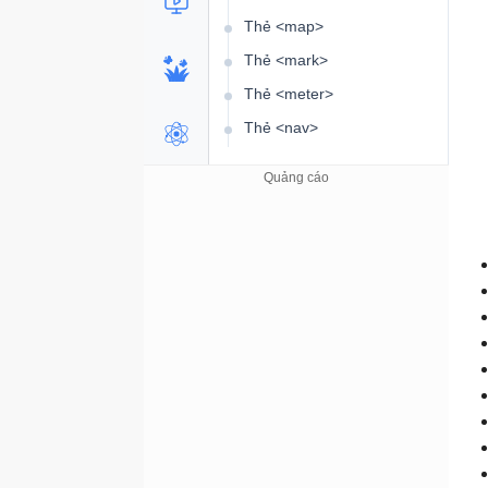
Thẻ <map>
Thẻ <mark>
Thẻ <meter>
Thẻ <nav>
Thẻ <noscript>
Thẻ <object>
Thẻ <ol>
Thẻ <optgroup>
Thẻ <option>
Thẻ <output>
Thẻ <p>
Thẻ <param>
Thẻ <picture>
Thẻ <pre>