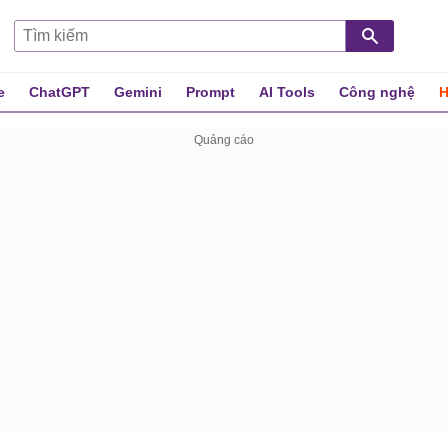
e
ChatGPT
Gemini
Prompt
AI Tools
Công nghệ
H