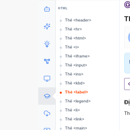
Thẻ <footer>
HTML
Thẻ <h1> đến <h6>
T
Thẻ <header>
Thẻ <hr>
Thẻ <html>
Thẻ <i>
Thẻ <iframe>
Thẻ <input>
Thẻ <ins>
Thẻ <kbd>
Thẻ <label>
Thẻ <legend>
Đị
Thẻ <li>
T
Thẻ <link>
Thẻ <main>