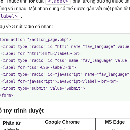
<label>
ẹo
: Thuộc tính
for
của
phải tương đương thuộc tính
úng với nhau. Một nhãn cũng có thể được gắn với một phần tử 
<label>
.
 dụ về 3 nút radio có nhãn:
form action="/action_page.php">

 <input type="radio" id="html" name="fav_language" value=
 <label for="html">HTML</label><br>

 <input type="radio" id="css" name="fav_language" value="
 <label for="css">CSS</label><br>

 <input type="radio" id="javascript" name="fav_language" 
 <label for="javascript">JavaScript</label><br><br>

 <input type="submit" value="Submit">

/form>
 trợ trình duyệt
Google Chrome
MS Edge
Phần tử