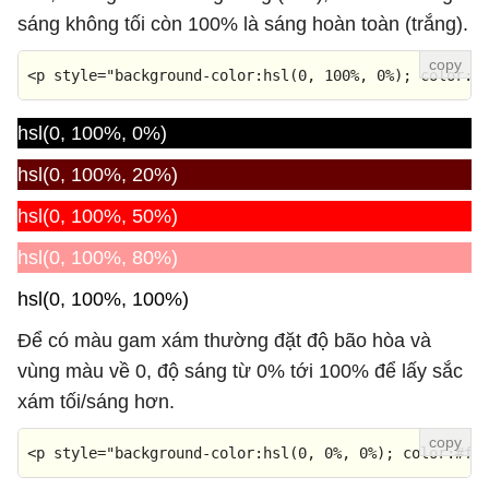
sáng không tối còn 100% là sáng hoàn toàn (trắng).
<
p
style
=
"background-color:hsl(0, 100%, 0%); color:#
hsl(0, 100%, 0%)
hsl(0, 100%, 20%)
hsl(0, 100%, 50%)
hsl(0, 100%, 80%)
hsl(0, 100%, 100%)
Để có màu gam xám thường đặt độ bão hòa và
vùng màu về 0, độ sáng từ 0% tới 100% để lấy sắc
xám tối/sáng hơn.
<
p
style
=
"background-color:hsl(0, 0%, 0%); color:#ff