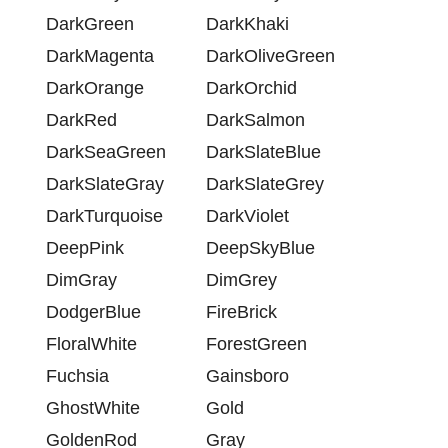
DarkGreen
DarkKhaki
DarkMagenta
DarkOliveGreen
DarkOrange
DarkOrchid
DarkRed
DarkSalmon
DarkSeaGreen
DarkSlateBlue
DarkSlateGray
DarkSlateGrey
DarkTurquoise
DarkViolet
DeepPink
DeepSkyBlue
DimGray
DimGrey
DodgerBlue
FireBrick
FloralWhite
ForestGreen
Fuchsia
Gainsboro
GhostWhite
Gold
GoldenRod
Gray