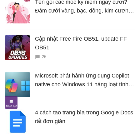
Tên gọi các mốc kỷ niệm ngày cưới?
Đám cưới vàng, bạc, đồng, kim cương
là bao nhiêu năm?
Cập nhật Free Fire OB51, update FF
OB51
26
Microsoft phát hành ứng dụng Copilot
native cho Windows 11 hàng loạt tính
năng mới Hữu Ích
4 cách tạo trang bìa trong Google Docs
rất đơn giản