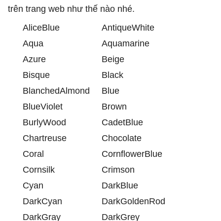
trên trang web như thế nào nhé.
AliceBlue
AntiqueWhite
Aqua
Aquamarine
Azure
Beige
Bisque
Black
BlanchedAlmond
Blue
BlueViolet
Brown
BurlyWood
CadetBlue
Chartreuse
Chocolate
Coral
CornflowerBlue
Cornsilk
Crimson
Cyan
DarkBlue
DarkCyan
DarkGoldenRod
DarkGray
DarkGrey