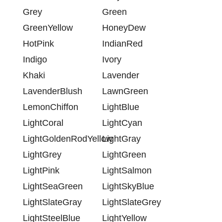
Grey
Green
GreenYellow
HoneyDew
HotPink
IndianRed
Indigo
Ivory
Khaki
Lavender
LavenderBlush
LawnGreen
LemonChiffon
LightBlue
LightCoral
LightCyan
LightGoldenRodYellow
LightGray
LightGrey
LightGreen
LightPink
LightSalmon
LightSeaGreen
LightSkyBlue
LightSlateGray
LightSlateGrey
LightSteelBlue
LightYellow