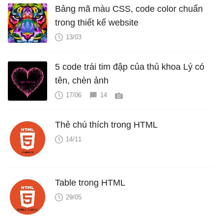
Bảng mã màu CSS, code color chuẩn
trong thiết kế website
13/03
5 code trái tim đập của thủ khoa Lý có
tên, chèn ảnh
17/06
14
Thẻ chú thích trong HTML
14/11
Table trong HTML
29/05