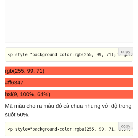
<
p
style
=
"background-color:rgb(255, 99, 71);"
>
rgb(25
rgb(255, 99, 71)
#ff6347
hsl(9, 100%, 64%)
Mã màu cho ra màu đỏ cà chua nhưng với độ trong
suốt 50%.
<
p
style
=
"background-color:rgba(255, 99, 71, 0.5);"
>