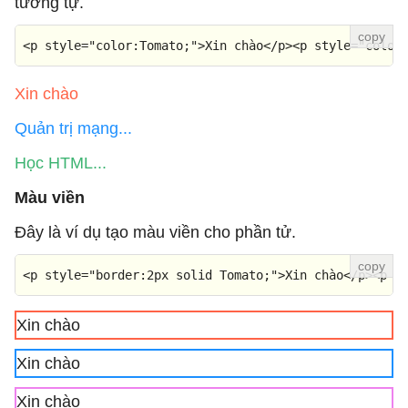
tương tự.
<
p
style
=
"color:Tomato;"
>
Xin chào
</
p
>
<
p
style
=
"color
Xin chào
Quản trị mạng...
Học HTML...
Màu viền
Đây là ví dụ tạo màu viền cho phần tử.
<
p
style
=
"border:2px solid Tomato;"
>
Xin chào
</
p
>
<
p
s
Xin chào
Xin chào
Xin chào