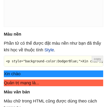
Màu nền
Phần tử có thể được đặt màu nền như bạn đã thấy
khi học về thuộc tính
Style
.
<
p
style
=
"background-color:DodgerBlue;"
>
Xin chào
</
p
>
Xin chào
Quản trị mạng là...
Màu văn bản
Màu chữ trong HTML cũng được dùng theo cách