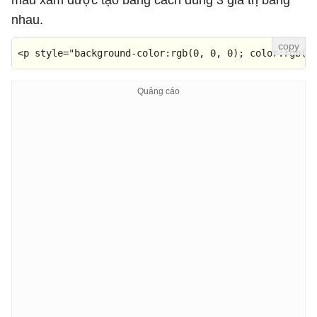
màu xám được tạo bằng cách dùng 3 giá trị bằng
nhau.
<
p
style
=
"background-color:rgb(0, 0, 0); color:rgb(2