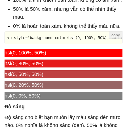
100% là tinh khiết hoàn toàn, không có ám xám.
50% là 50% xám, nhưng vẫn có thể nhìn thấy
màu.
0% là hoàn toàn xám, không thể thấy màu nữa.
<
p
style
=
"background-color:hsl(0, 100%, 50%); color:
hsl(0, 100%, 50%)
hsl(0, 80%, 50%)
hsl(0, 50%, 50%)
hsl(0, 20%, 50%)
hsl(0, 0%, 50%)
Độ sáng
Độ sáng cho biết bạn muốn lấy màu sáng đến mức
nào, 0% nghĩa là không sáng (đen), 50% là không