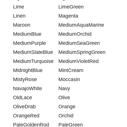
Lime
LimeGreen
Linen
Magenta
Maroon
MediumAquaMarine
MediumBlue
MediumOrchid
MediumPurple
MediumSeaGreen
MediumSlateBlue
MediumSpringGreen
MediumTurquoise
MediumVioletRed
MidnightBlue
MintCream
MistyRose
Moccasin
NavajoWhite
Navy
OldLace
Olive
OliveDrab
Orange
OrangeRed
Orchid
PaleGoldenRod
PaleGreen