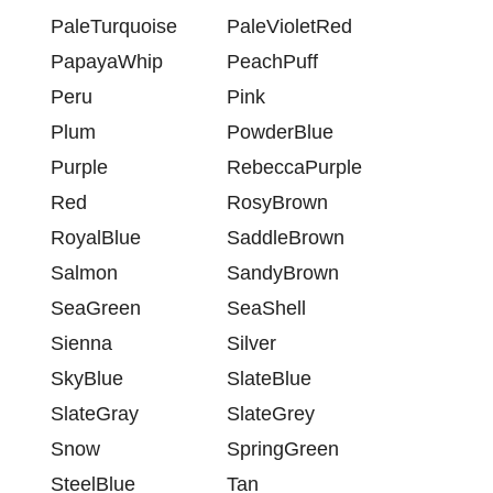
PaleTurquoise
PaleVioletRed
PapayaWhip
PeachPuff
Peru
Pink
Plum
PowderBlue
Purple
RebeccaPurple
Red
RosyBrown
RoyalBlue
SaddleBrown
Salmon
SandyBrown
SeaGreen
SeaShell
Sienna
Silver
SkyBlue
SlateBlue
SlateGray
SlateGrey
Snow
SpringGreen
SteelBlue
Tan