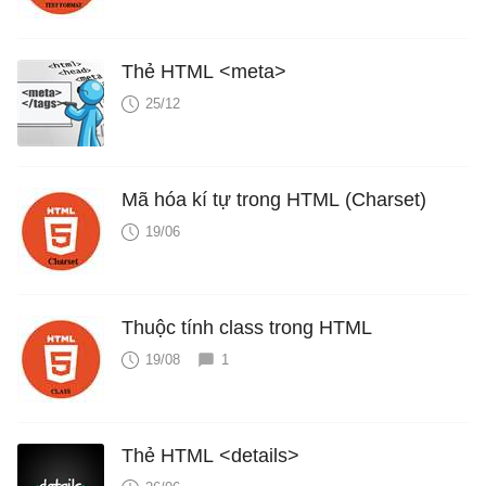
Thẻ HTML <meta>
25/12
Mã hóa kí tự trong HTML (Charset)
19/06
Thuộc tính class trong HTML
19/08
1
Thẻ HTML <details>