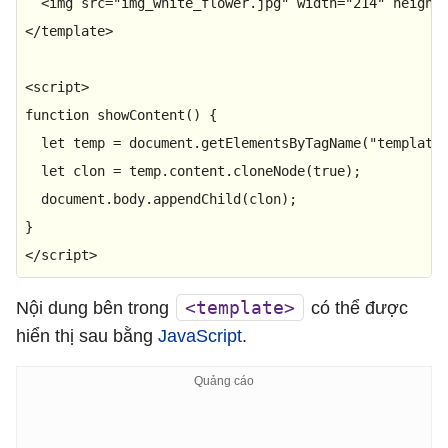
<
img
src
=
"img_white_flower.jpg"
width
=
"214"
height
</
template
>
<
script
>
function
showContent
(
) {

let
 temp = 
document
.
getElementsByTagName
(
"template
let
 clon = temp.
content
.
cloneNode
(
true
);

document
.
body
.
appendChild
(clon);

</
script
>
<template>
Nội dung bên trong
có thể được
hiển thị sau bằng
JavaScript
.