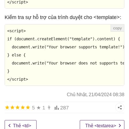
</
script
>
Kiểm tra sự hỗ trợ của trình duyệt cho <template>:
<
script
>
if
 (
document
.
createElement
(
"template"
).
content
) {

document
.
write
(
"Your browser supports template!"
);

} 
else
 {

document
.
write
(
"Your browser does not supports tem
</
script
>
Chủ Nhật, 21/04/2024 08:38
5
★
1
👨
287
Thẻ <td>
Thẻ <textarea>