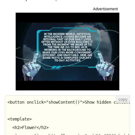
Advertisement
<
button
onclick
=
"showContent()"
>
Show hidden content
<
<
template
>
<
h2
>
Flower
</
h2
>