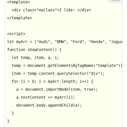
<
template
>
<
div
class
=
"myClass"
>
I like: 
</
div
>
</
template
>
<
script
>
let
 myArr = [
"Audi"
, 
"BMW"
, 
"Ford"
, 
"Honda"
, 
"Jaguar
function
showContent
(
) {

let
 temp, item, a, i;

  temp = 
document
.
getElementsByTagName
(
"template"
)[
0
]
  item = temp.
content
.
querySelector
(
"div"
);

for
 (i = 
0
; i < myArr.
length
; i++) {

    a = 
document
.
importNode
(item, 
true
);

    a.
textContent
 += myArr[i];

document
.
body
.
appendChild
(a);

  }
