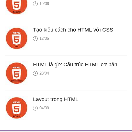
19/06
Tạo kiểu cách cho HTML với CSS
12/05
HTML là gì? Cấu trúc HTML cơ bản
28/04
Layout trong HTML
04/09