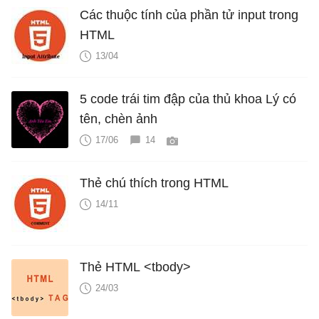
Các thuộc tính của phần tử input trong
HTML
13/04
5 code trái tim đập của thủ khoa Lý có
tên, chèn ảnh
17/06
14
Thẻ chú thích trong HTML
14/11
Thẻ HTML <tbody>
24/03