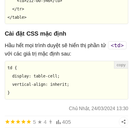
<
td
>
212-00-546
</
td
>
</
tr
>
</
table
>
Cài đặt CSS mặc định
<td>
Hầu hết mọi trình duyệt sẽ hiển thị phần tử
với các giá trị mặc định sau:
td
 {

display
: table-cell;

vertical-align
: inherit;

}
Chủ Nhật, 24/03/2024 13:30
5
★
4
👨
405