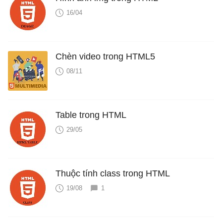
16/04
Chèn video trong HTML5
08/11
Table trong HTML
29/05
Thuộc tính class trong HTML
19/08
1