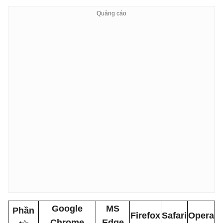
Google
MS
Phần
Firefox
Safari
Opera
Chrome
Edge