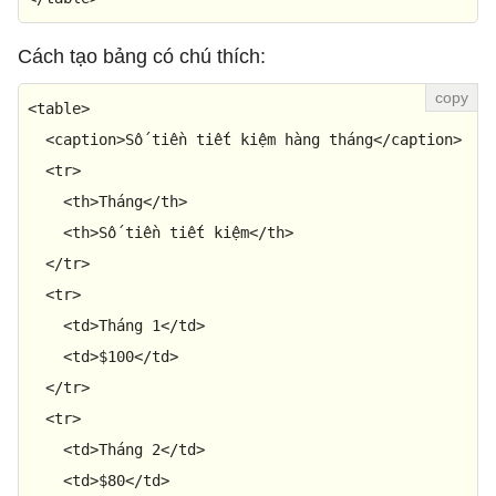
Cách tạo bảng có chú thích:
<
table
>
<
caption
>
Số tiền tiết kiệm hàng tháng
</
caption
>
<
tr
>
<
th
>
Tháng
</
th
>
<
th
>
Số tiền tiết kiệm
</
th
>
</
tr
>
<
tr
>
<
td
>
Tháng 1
</
td
>
<
td
>
$100
</
td
>
</
tr
>
<
tr
>
<
td
>
Tháng 2
</
td
>
<
td
>
$80
</
td
>