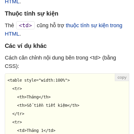
HTML
.
Thuộc tính sự kiện
<td>
Thẻ
cũng hỗ trợ
thuộc tính sự kiện trong
HTML
.
Các ví dụ khác
Cách căn chỉnh nội dung bên trong <td> (bằng
CSS):
<
table
style
=
"width:100%"
>
<
tr
>
<
th
>
Tháng
</
th
>
<
th
>
Số tiền tiết kiệm
</
th
>
</
tr
>
<
tr
>
<
td
>
Tháng 1
</
td
>