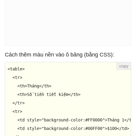
Cách thêm màu nền vào ô bảng (bằng CSS):
<
table
>
<
tr
>
<
th
>
Tháng
</
th
>
<
th
>
Số tiền tiết kiệm
</
th
>
</
tr
>
<
tr
>
<
td
style
=
"background-color:#FF0000"
>
Tháng 1
</
td
<
td
style
=
"background-color:#00FF00"
>
$100
</
td
>