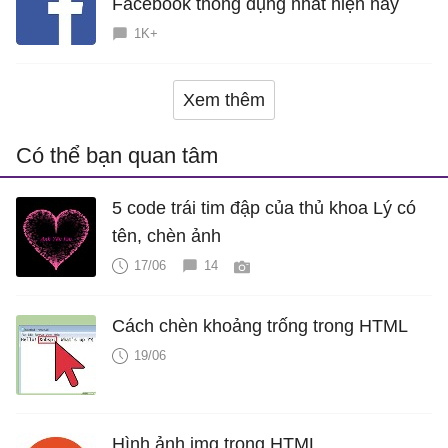
Facebook thông dụng nhất hiện nay
1K+
Xem thêm
Có thể bạn quan tâm
5 code trái tim đập của thủ khoa Lý có
tên, chèn ảnh
17/06
14
Cách chèn khoảng trống trong HTML
19/06
Hình ảnh img trong HTML