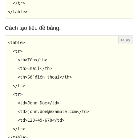
</
tr
>
</
table
>
Cách tạo tiêu đề bảng:
<
table
>
<
tr
>
<
th
>
Tên
</
th
>
<
th
>
Email
</
th
>
<
th
>
Số điện thoại
</
th
>
</
tr
>
<
tr
>
<
td
>
John Doe
</
td
>
<
td
>
john.doe@example.com
</
td
>
<
td
>
123-45-678
</
td
>
</
tr
>
</
table
>