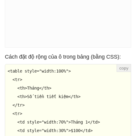
Cách đặt độ rộng của ô trong bảng (bằng CSS):
<
table
style
=
"width:100%"
>
<
tr
>
<
th
>
Tháng
</
th
>
<
th
>
Số tiền tiết kiệm
</
th
>
</
tr
>
<
tr
>
<
td
style
=
"width:70%"
>
Tháng 1
</
td
>
<
td
style
=
"width:30%"
>
$100
</
td
>