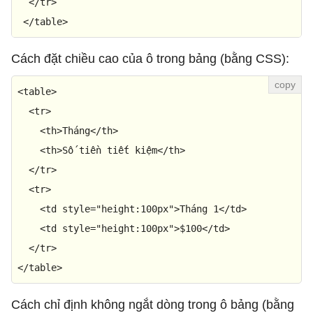
</
tr
>
</
table
>
Cách đặt chiều cao của ô trong bảng (bằng CSS):
<
table
>
<
tr
>
<
th
>
Tháng
</
th
>
<
th
>
Số tiền tiết kiệm
</
th
>
</
tr
>
<
tr
>
<
td
style
=
"height:100px"
>
Tháng 1
</
td
>
<
td
style
=
"height:100px"
>
$100
</
td
>
</
tr
>
</
table
>
Cách chỉ định không ngắt dòng trong ô bảng (bằng