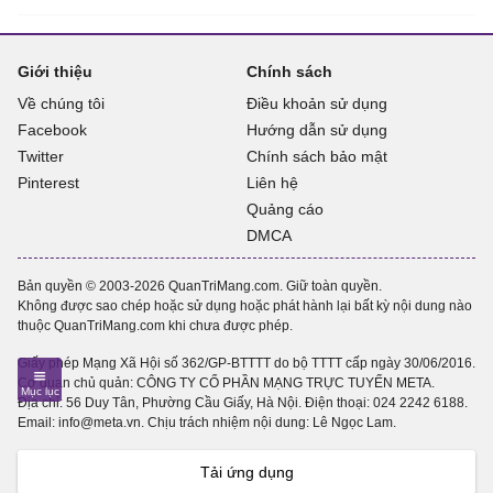
Giới thiệu
Chính sách
Về chúng tôi
Điều khoản sử dụng
Facebook
Hướng dẫn sử dụng
Twitter
Chính sách bảo mật
Pinterest
Liên hệ
Quảng cáo
DMCA
Bản quyền © 2003-2026 QuanTriMang.com. Giữ toàn quyền.
Không được sao chép hoặc sử dụng hoặc phát hành lại bất kỳ nội dung nào
thuộc QuanTriMang.com khi chưa được phép.
Giấy phép Mạng Xã Hội số 362/GP-BTTTT do bộ TTTT cấp ngày 30/06/2016.
Cơ quan chủ quản: CÔNG TY CỔ PHẦN MẠNG TRỰC TUYẾN META.
Địa chỉ: 56 Duy Tân, Phường Cầu Giấy, Hà Nội. Điện thoại:
024 2242 6188
.
Email: info@meta.vn. Chịu trách nhiệm nội dung: Lê Ngọc Lam.
Tải ứng dụng