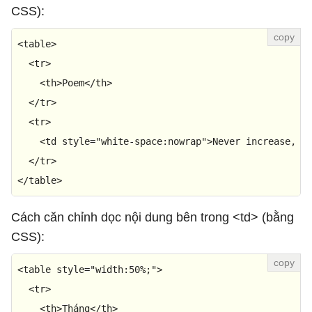
CSS):
<
table
>
<
tr
>
<
th
>
Poem
</
th
>
</
tr
>
<
tr
>
<
td
style
=
"white-space:nowrap"
>
Never increase, b
</
tr
>
</
table
>
Cách căn chỉnh dọc nội dung bên trong <td> (bằng
CSS):
<
table
style
=
"width:50%;"
>
<
tr
>
<
th
>
Tháng
</
th
>