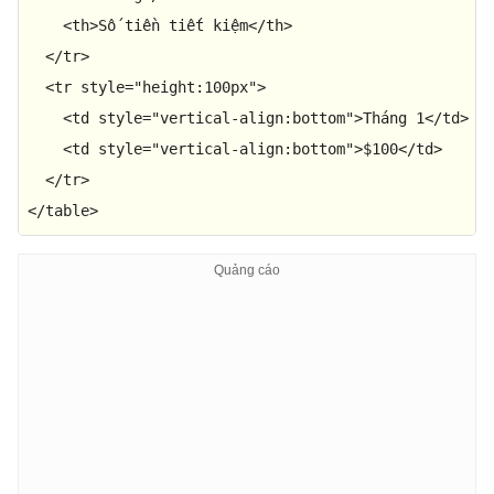
<
th
>
Số tiền tiết kiệm
</
th
>
</
tr
>
<
tr
style
=
"height:100px"
>
<
td
style
=
"vertical-align:bottom"
>
Tháng 1
</
td
>
<
td
style
=
"vertical-align:bottom"
>
$100
</
td
>
</
tr
>
</
table
>