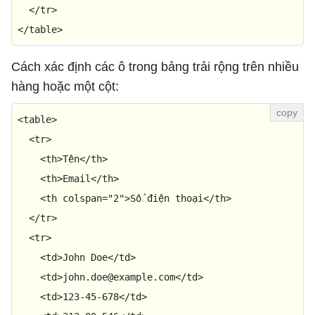
</
tr
>
</
table
>
Cách xác định các ô trong bảng trải rộng trên nhiều
hàng hoặc một cột:
<
table
>
<
tr
>
<
th
>
Tên
</
th
>
<
th
>
Email
</
th
>
<
th
colspan
=
"2"
>
Số điện thoại
</
th
>
</
tr
>
<
tr
>
<
td
>
John Doe
</
td
>
<
td
>
john.doe@example.com
</
td
>
<
td
>
123-45-678
</
td
>